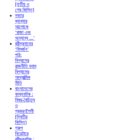
[তৃতীয় ও
শেষ কিস্তি]
নবতর
ব্যাখ্যার
আলোকে
‘রাজা এবং
অন্যান্য ...’
রবীন্দ্রনাথের
‘বিসর্জন’
পাঠ:
বিশ্বাসের
রাজনীতি বনাম
বিশ্বাসের
আধ্যাত্মিক
নীতি
বাংলাদেশের
কাব্যনাটক :
বিষয়-বৈচিত্র্য
ও
প্রকরণশৈলী
[দ্বিতীয়
কিস্তি]
গ্রুপ
থিয়েটারে
রবীন্দ্রনাটক :