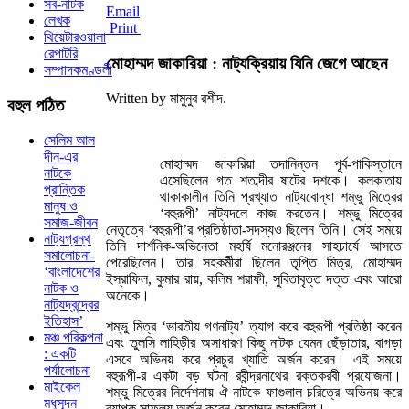
সব-নাটক
Email
লেখক
Print
থিয়েটারওয়ালা
রেপাটরি
মোহাম্মদ জাকারিয়া : নাট্যক্রিয়ায় যিনি জেগে আছেন
সম্পাদকমণ্ডলী
Written by মামুনুর রশীদ.
বহুল
পঠিত
সেলিম আল
দীন-এর
মোহাম্মদ জাকারিয়া তদানিন্তন পূর্ব-পাকিস্তানে
নাটকে
এসেছিলেন গত শতাব্দীর ষাটের দশকে। কলকাতায়
প্রান্তিক
থাকাকালীন তিনি প্রখ্যাত নাট্যবোদ্ধা শম্ভু মিত্রের
মানুষ ও
‘বহুরূপী’ নাট্যদলে কাজ করতেন। শম্ভু মিত্রের
সমাজ-জীবন
নেতৃত্বে ‘বহুরূপী’র প্রতিষ্ঠাতা-সদস্যও ছিলেন তিনি। সেই সময়ে
নাট্যগ্রন্থ
তিনি দার্শনিক-অভিনেতা মহর্ষি মনোরঞ্জনের সাহচার্যে আসতে
সমালোচনা-
পেরেছিলেন। তার সহকর্মীরা ছিলেন তৃপ্তি মিত্র, মোহাম্মদ
‘বাংলাদেশের
ইস্রাফিল, কুমার রায়, কলিম শরাফী, সুবিতাবৃত্ত দত্ত এবং আরো
নাটক ও
অনেকে।
নাট্যদ্বন্দ্বের
ইতিহাস’
শম্ভু মিত্র ‘ভারতীয় গণনাট্য’ ত্যাগ করে বহুরূপী প্রতিষ্ঠা করেন
মঞ্চ পরিকল্পনা
এবং তুলসি লাহিড়ীর অসাধারণ কিছু নাটক যেমন ছেঁড়াতার, বাগড়া
: একটি
এসবে অভিনয় করে প্রচুর খ্যাতি অর্জন করেন। এই সময়ে
পর্যালোচনা
বহুরূপী-র একটা বড় ঘটনা রবীন্দ্রনাথের রক্তকরবী প্রযোজনা।
মাইকেল
শম্ভু মিত্রের নির্দেশনায় ঐ নাটকে ফাগুলাল চরিত্রে অভিনয় করে
মধুসূদন
ব্যাপক সাফল্য অর্জন করেন মোহাম্মদ জাকারিয়া।