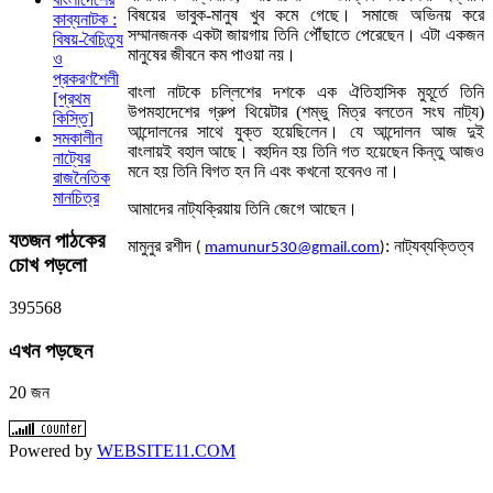
বিষয়ের ভাবুক-মানুষ খুব কমে গেছে। সমাজে অভিনয় করে
কাব্যনাটক :
সম্মানজনক একটা জায়গায় তিনি পৌঁছাতে পেরেছেন। এটা একজন
বিষয়-বৈচিত্র্য
মানুষের জীবনে কম পাওয়া নয়।
ও
প্রকরণশৈলী
বাংলা নাটকে চল্লিশের দশকে এক ঐতিহাসিক মুহূর্তে তিনি
[প্রথম
উপমহাদেশের গ্রুপ থিয়েটার (শম্ভু মিত্র বলতেন সংঘ নাট্য)
কিস্তি]
আন্দোলনের সাথে যুক্ত হয়েছিলেন। যে আন্দোলন আজ দুই
সমকালীন
বাংলায়ই বহাল আছে। বহুদিন হয় তিনি গত হয়েছেন কিন্তু আজও
নাট্যের
মনে হয় তিনি বিগত হন নি এবং কখনো হবেনও না।
রাজনৈতিক
মানচিত্র
আমাদের নাট্যক্রিয়ায় তিনি জেগে আছেন।
যতজন
পাঠকের
মামুনুর রশীদ
: নাট্যব্যক্তিত্ব
(
mamunur530@gmail.com
)
চোখ পড়লো
3
9
5
5
6
8
এখন
পড়ছেন
20 জন
Powered by
WEBSITE11.COM