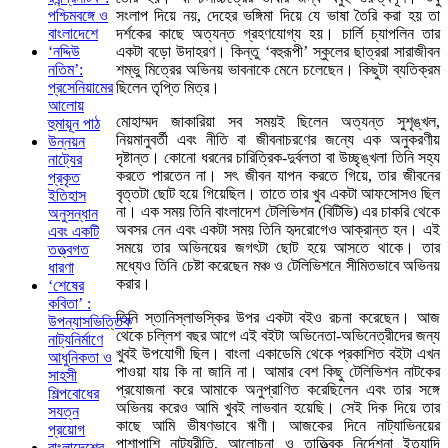
সংলাপ দিয়ে নয়, দেহের ভঙ্গিমা দিয়ে যে ভাষা তৈরি করা হয় তা
পশ্চিমবঙ্গে ও
দর্শকের কাছে অত্যন্ত গ্রহণযোগ্য হয়। চার্লি চ্যাপলিন তার
বাংলাদেশে
একটা বড়ো উদাহরণ। কিন্তু ‘বহুরূপী’ স্কুলের ছাত্ররা সারাজীবন
‘নদ্দিউ
শম্ভু মিত্রের অভিনয় ভাবনাকে মেনে চলেছেন। কিছুটা ব্যতিক্রম
নতিম’:
ছিলেন তৃপ্তি মিত্র।
প্রসেনিয়ামের
আলোয়
মোহাম্মদ জাকারিয়া সব সময়ই ছিলেন অত্যন্ত সুশৃঙ্খল,
হুমায়ূন পাঠ
নিয়মানুবর্তী এবং নীতি বা জীবনাচরণের জন্যে এক অনুকরণীয়
উন্নয়ন
দৃষ্টান্ত। কোনো ধরনের চারিত্রিক-দুর্বলতা বা উচ্ছৃঙ্খলা তিনি সহ্য
নাট্যের
করতে পারতেন না। সৎ জীবন যাপন করতে গিয়ে, তার জীবনের
প্রকৃত
বৃত্তটা ছোট হয়ে গিয়েছিল। তাতে তার খুব একটা আফসোসও ছিল
ইতিহাস
না। এক সময় তিনি বাংলাদেশ টেলিভিশন (বিটিভি) এর চাকরি থেকে
অনুসন্ধান
অবসর নেন এবং একটা সময় তিনি হৃদরোগেও আক্রান্ত হন। এই
এবং একটি
সময়ে তার অভিনয়ের জগৎটা ছোট হয়ে আসতে থাকে। তার
তত্ত্বগত
মধ্যেও তিনি চেষ্টা করেছেন মঞ্চ ও টেলিভিশনে সীমিতভাবে অভিনয়
ধারণা
করার।
‘শেষের
কবিতা’ :
তিনি স্তানিস্লাভস্কির উপর একটা বইও রচনা করেছেন। আজ
উপন্যাসভিত্তিক
থেকে চল্লিশ বছর আগে এই বইটা অভিনেতা-অভিনেত্রীদের জন্য
নাট্যনির্মাণে
খুবই উপযোগী ছিল। বাংলা একাডেমি থেকে প্রকাশিত বইটা এখন
আধুনিকতা ও
পাওয়া যায় কি না জানি না। আমার বেশ কিছু টেলিভিশন নাটকের
সাহসী
প্রযোজনা করে আমাকে অনুপ্রাণিত করেছিলেন এবং তার সঙ্গে
শিল্পবোধের
অভিনয় করেও আমি খুবই লাভবান হয়েছি। সেই দিক দিয়ে তার
সযত্ন
কাছে আমি ভীষণভাবে ঋণী। আজকের দিনে নাট্যাভিনয়ের
প্রয়োগ
পাশাপাশি নাট্যরীতি, আলোচনা ও তাত্ত্বিক নির্দেশনা ইত্যাদি
বাংলাদেশের