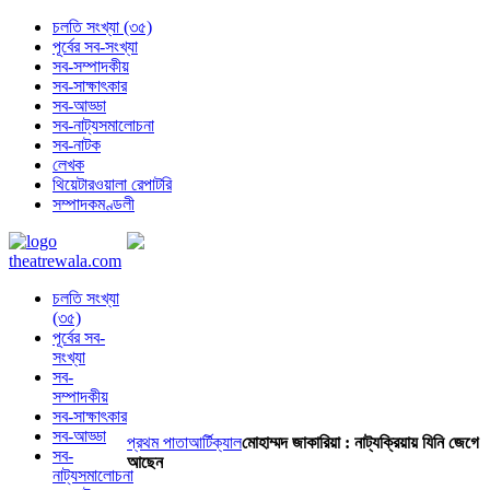
চলতি সংখ্যা (৩৫)
পূর্বের সব-সংখ্যা
সব-সম্পাদকীয়
সব-সাক্ষাৎকার
সব-আড্ডা
সব-নাট্যসমালোচনা
সব-নাটক
লেখক
থিয়েটারওয়ালা রেপাটরি
সম্পাদকমণ্ডলী
চলতি সংখ্যা
(৩৫)
পূর্বের সব-
সংখ্যা
সব-
সম্পাদকীয়
সব-সাক্ষাৎকার
সব-আড্ডা
প্রথম পাতা
আর্টিক্যাল
মোহাম্মদ জাকারিয়া : নাট্যক্রিয়ায় যিনি জেগে
সব-
আছেন
নাট্যসমালোচনা