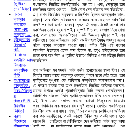
[তৃতীয় ও
বাংলাদেশে নিয়মিত মঞ্চনাট্যচর্চাও শুরু হয়। এবং, সেসূত্রে তার
শেষ কিস্তি]
মঞ্চাভিনয় আবার শুরু হয়। তিনি যোগ দেন নাটকের দল ‘থিয়েটার’-
নবতর
এ। তখন থিয়েটারে নাট্যকার ও নির্দেশক ছিলেন আবদুল্লাহ আল-
ব্যাখ্যার
মামুন। তার রচিত নাটকগুলোয় অভিনয় করে মোহাম্মদ জাকারিয়া
আলোকে
যথেষ্ট প্রশংসা অর্জন করেন। মূলত, ঐ সময় থেকেই আমরা তার
‘রাজা এবং
মঞ্চাভিনয় দেখার সুযোগ পাই। সুস্পষ্ট উচ্চারণ, সংলাপ নিয়ে খেলা
অন্যান্য ...’
করা, এবং মেথড অ্যাকটিংয়ের একটা উজ্জ্বল দৃষ্টান্ত পাই তার
রবীন্দ্রনাথের
অভিনয়ে। তার অভিনয়ের একটা বড় উদাহরণ সৈয়দ শামসুল হকের
‘বিসর্জন’
নাটক পায়ের আওয়াজ পাওয়া যায়। যদিও তিনি এই বাংলার
পাঠ:
আঞ্চলিক উচ্চারণে তেমন দক্ষ ছিলেন না, তবুও চরিত্রটাকে তার
বিশ্বাসের
মতো করে আঞ্চলিক ও প্রমিত উচ্চারণ মিলিয়ে একটা চরিত্র নির্মাণ
রাজনীতি বনাম
করেছিলেন।
বিশ্বাসের
তার অভিনয়ে সব সময়ই একটা গভীর মনোযোগের লক্ষণ ছিল। যে
আধ্যাত্মিক
বিষয়টা আমার কাছে অত্যন্ত গুরুত্বপূর্ণ মনে হতো সেটা হচ্ছে, তার
নীতি
ব্যক্তিগত শৃঙ্খলা এবং অভিনয়ে সম্পূর্ণভাবে মনোসংযোগ করা।
বাংলাদেশের
যে কারণে ঢাকায় যারা তখন মঞ্চনাটকে নিয়মিত অভিনয় করতেন,
কাব্যনাটক :
তাদের উপরও একটা প্রভাববিস্তার তিনি করতে পেরেছিলেন।
বিষয়-বৈচিত্র্য
টেলিভিশন নাটকেও তিনি স্তানিস্লাভস্কির রীতি মেনে চলতেন।
ও
এই রীতি মেনে চলাতে কখনো কখনো ভিজ্যুয়াল মিডিয়ার
প্রকরণশৈলী
প্রকাশভঙ্গিমায় এক ধরনের বাধার সৃষ্টি হতো। সেখানে মঞ্চাভিনয়ের
[দ্বিতীয়
বিষয়টাও লক্ষ করা যায়। শম্ভু মিত্র এক সময় চলচ্চিত্রে অভিনয়
কিস্তি]
করা শুরু করেছিলেন, একই কারণে তিনিও খুব একটা সফল হতে
গ্রুপ
পারেন নি। চলচ্চিত্র বা টেলিভিশনে দেহ ভঙ্গিমায় একটা নতুন ভাষা
থিয়েটারে
তৈরি হয়। যা চলচ্চিত্রের ভাষার জন্য খবুই গুরুত্বপূর্ণ। শুধু
রবীন্দ্রনাটক :