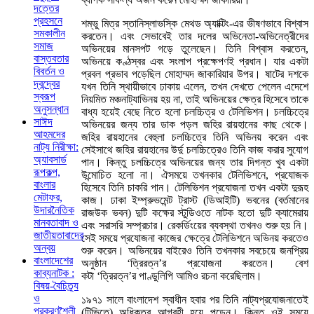
দত্তের
প্রহসনে
শম্ভু মিত্র স্তানিস্লাভস্কি মেথড অ্যাক্টিং-এর ভীষণভাবে বিশ্বাস
সমকালীন
করতেন। এবং সেভাবেই তার দলের অভিনেতা-অভিনেত্রীদের
সমাজ
অভিনয়ের মানসপট গড়ে তুলেছেন। তিনি বিশ্বাস করতেন,
বাস্তবতার
অভিনয়ে কণ্ঠস্বর এবং সংলাপ প্রক্ষেপণই প্রধান। যার একটা
বিবর্তন ও
প্রবল প্রভাব পড়েছিল মোহাম্মদ জাকারিয়ার উপর। ষাটের দশকে
দ্বন্দ্বের
যখন তিনি স্থায়ীভাবে ঢাকায় এলেন, তখন দেখতে পেলেন এদেশে
স্বরূপ
নিয়মিত মঞ্চনাট্যাভিনয় হয় না, তাই অভিনয়ের ক্ষেত্র হিসেবে তাকে
অনুসন্ধান
বাধ্য হয়েই বেছে নিতে হলো চলচ্চিত্র ও টেলিভিশন। চলচ্চিত্রে
সাঈদ
অভিনয়ের জন্য তার ডাক পড়ল জহির রায়হানের কাছ থেকে।
আহমদের
জহির রায়হানের বেহুলা চলচ্চিত্রে তিনি অভিনয় করেন এবং
নাট্য নিরীক্ষা:
সেইসাথে জহির রায়হানের উর্দু চলচ্চিত্রেও তিনি কাজ করার সুযোগ
অ্যাবসার্ড
পান। কিন্তু চলচ্চিত্রে অভিনয়ের জন্য তার দিগন্ত খুব একটা
রূপকল্প,
উন্মোচিত হলো না। ঐসময়ে তখনকার টেলিভিশনে, প্রযোজক
বাংলার
হিসেবে তিনি চাকরি পান। টেলিভিশন প্রযোজনা তখন একটা দুরূহ
মেটাফর,
কাজ। ঢাকা ইম্প্রুভমেন্ট ট্রাস্ট (ডিআইটি) ভবনের (বর্তমানের
উদারনৈতিক
রাজউক ভবন) দুটি কক্ষের স্টুডিওতে নাটক হতো দুটি ক্যামেরায়
মানবতাবাদ ও
এবং সরাসরি সম্প্রচার। রেকর্ডিংয়ের ব্যবস্থা তখনও শুরু হয় নি।
জাতীয়তাবাদের
সেই সময়ে প্রযোজনা কাজের ক্ষেত্রে টেলিভিশনে অভিনয় করতেও
অন্বয়
শুরু করেন। অভিনয়ের বাইরেও তিনি তখনকার সবচেয়ে জনপ্রিয়
বাংলাদেশের
অনুষ্ঠান ‘ত্রিরত্ন’র প্রযোজনা করতেন। বেশ
কাব্যনাটক :
কটা ‘ত্রিরত্ন’র পাণ্ডুলিপি আমিও রচনা করেছিলাম।
বিষয়-বৈচিত্র্য
ও
১৯৭১ সালে বাংলাদেশ স্বাধীন হবার পর তিনি নাট্যপ্রযোজনাতেই
প্রকরণশৈলী
(টিভিতে) অধিকতর আগ্রহী হয়ে পড়েন। কিন্তু ওই সময়ে