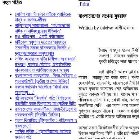
বহুল
পঠিত
Print
সেলিম আল দীন-এর নাটকে প্রান্তিক
বাংলাদেশের মঞ্চের যুবরাজ
মানুষ ও সমাজ-জীবন
নাট্যগ্রন্থ সমালোচনা- ‘বাংলাদেশের
Written by মোহাম্মদ আলী হায়দার.
নাটক ও নাট্যদ্বন্দ্বের ইতিহাস’
মঞ্চ পরিকল্পনা : একটি পর্যালোচনা
মাইকেল মধুসূদন দত্তের প্রহসনে
সমকালীন সমাজ বাস্তবতার বিবর্তন ও
সৈয়দ শামসুল হকের ঈর্ষ
দ্বন্দ্বের স্বরূপ অনুসন্ধান
সংলাপ। নাটকের ব্যাপ্ত
সাঈদ আহমদের নাট্য নিরীক্ষা: অ্যাবসার্ড
যুবতী চরিত্রে সারা যাকে
রূপকল্প, বাংলার মেটাফর, উদারনৈতিক
মানবতাবাদ ও জাতীয়তাবাদের অন্বয়
এই নাটকটি আরও দুইবার 
বাংলাদেশের কাব্যনাটক : বিষয়-বৈচিত্র্য ও
করেন। মন্ত্রমুগ্ধতা কাজ করে। দর
প্রকরণশৈলী [তৃতীয় ও শেষ কিস্তি]
দেহভঙ্গিমা, বাচনভঙ্গি, মাঝেমাঝে 
নবতর ব্যাখ্যার আলোকে ‘রাজা এবং
মঞ্চের যুবরাজ আমাদের সেই অভিনয়ের
অন্যান্য ...’
বুঝতে একদম কষ্ট হয় না। খালেদ খান 
রবীন্দ্রনাথের ‘বিসর্জন’ পাঠ: বিশ্বাসের
পরিষ্কার শোনা যায়, বোঝা যায়, রসা
রাজনীতি বনাম বিশ্বাসের আধ্যাত্মিক নীতি
মঞ্চাভিনয় দেখি। এর আগে-পরে অচলায়ত
বাংলাদেশের কাব্যনাটক : বিষয়-বৈচিত্র্য ও
মুগ্ধতর করতে থাকে। এরকম ধারাবাহিক
প্রকরণশৈলী [দ্বিতীয় কিস্তি]
একটির পর একটি নাটকে অভিনয়ের নতুন ম
গ্রুপ থিয়েটারে রবীন্দ্রনাটক : পশ্চিমবঙ্গে ও
বাংলাদেশে
আমরা তরুণ থিয়েটারকর্মীরা তাঁকে অনুস
‘নদ্দিউ নতিম’: প্রসেনিয়ামের আলোয়
ছিলেন সারাদিনের শিল্পী। তাঁর চর্চা স
হুমায়ূন পাঠ
সাথে কথা বললেই বোঝা যেত।