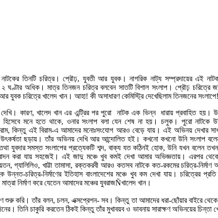
া নাটকের তিনটি চরিত্র। প্রৌঢ়, যুবতী আর যুবক। নাগরিক নাট্য সম্প্রদায়ের এই নাটক
ি ২ ঘণ্টার অধিক। মাত্র তিনজন চরিত্র বলবেন সাতটি বিশাল সংলাপ। প্রৌঢ় চরিত্রে জা
র আর যুবক চরিত্রে খালেদ খান। আহা! কী অসাধারণ কেমিস্ট্রি দেখেছিলাম তিনজনের সংলাপে
দেখি। কারণ, খালেদ খান এর এন্ট্রির পর পুরো নাটক এক ভিন্ন ধারায় প্রবাহিত হয়। উন
্শক হিসেবে মনে হতে থাকে, ওনার সংলাপ বলা যেন শেষ না হয়। চলুক। পুরো নাটকে 
দীর্ঘ বিরাম, কিন্তু এই বিরাম-এ আমাদের মনোঃসংযোগ আরও বেড়ে যায়। এই অভিনয় দেখার
 উৎকর্ষতা ছড়ায়। তাঁর অভিনয় দেখি আর আন্দোলিত হই। কখনো কখনো উনি সংলাপ বলেন ত
তথা যুবদার সমস্ত সংলাপের প্রত্যেকটি শব্দ, বাক্য যত কঠিনই হোক, উনি যখন বলেন তখন
স্বাদন করা যায় সহজেই। এই জাদু মঞ্চে খুব কমই দেখা আমার অভিজ্ঞতায়। এরপর থেক
ন, গ্যালিলিও, খাট্টা তামাসা, রক্তকরবী আরও কতসব নাটকে কত-রকমের চরিত্র-নির্মাণ আ
 উন্নত-চরিত্র-নির্মাণের ইতিহাস বাংলাদেশের মঞ্চে খুব কম দেখা যায়। চরিত্রের প্র
াত্রা নির্মাণ করে যেতেন আমাদের মঞ্চের যুবরাজÑখালেদ খান।
রণ শুরু করি। তাঁর বলন, চলন, এক্সপ্রেশন- সব। কিন্তু তা আমাদের ধরা-ছোঁয়ার বাইরে থেকে
ারাদিনের। তিনি চাকুরি করতেন ঠিকই কিন্তু তাঁর মুখাবয়ব ও ভাবনায় সারাক্ষণ অভিনয়ের চিন্তা