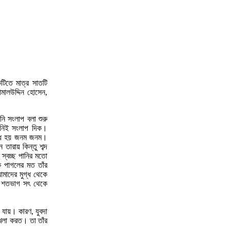
টিতে মাত্র সাতটি
মালউদ্দিন হোসেন,
!
ি সংলাপ বলা শুরু
উনিই সংলাপ দিক।
 সাধ হয় জনম জনম।
ারায় কিন্তু শব্দ
 স্বচ্ছ পানির মতো
ে পাগলের মত তাঁর
মাদের মুগ্ধ থেকে
তি শতভাগ সৎ থেকে
 যায়। কারণ, যুবদা
 খেলা করত। তা তাঁর