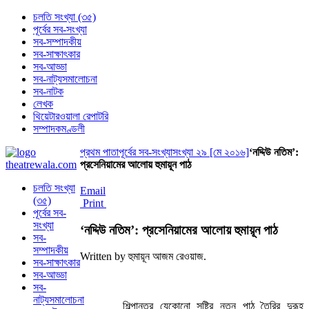
চলতি সংখ্যা (৩৫)
পূর্বের সব-সংখ্যা
সব-সম্পাদকীয়
সব-সাক্ষাৎকার
সব-আড্ডা
সব-নাট্যসমালোচনা
সব-নাটক
লেখক
থিয়েটারওয়ালা রেপাটরি
সম্পাদকমণ্ডলী
প্রথম পাতা
পূর্বের সব-সংখ্যা
সংখ্যা ২৯ [মে ২০১৬]
‘নদ্দিউ নতিম’:
প্রসেনিয়ামের আলোয় হুমায়ূন পাঠ
চলতি সংখ্যা
Email
(৩৫)
Print
পূর্বের সব-
সংখ্যা
‘নদ্দিউ নতিম’: প্রসেনিয়ামের আলোয় হুমায়ূন পাঠ
সব-
সম্পাদকীয়
Written by হুমায়ূন আজম রেওয়াজ.
সব-সাক্ষাৎকার
সব-আড্ডা
সব-
নাট্যসমালোচনা
শিল্পান্তর যেকোনো সৃষ্টির নতুন পাঠ তৈরির দুরূহ