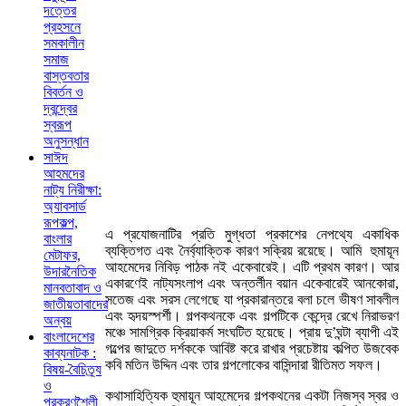
দত্তের
প্রহসনে
সমকালীন
সমাজ
বাস্তবতার
বিবর্তন ও
দ্বন্দ্বের
স্বরূপ
অনুসন্ধান
সাঈদ
আহমদের
নাট্য নিরীক্ষা:
অ্যাবসার্ড
রূপকল্প,
এ প্রযোজনাটির প্রতি মুগ্ধতা প্রকাশের নেপথ্যে একাধিক
বাংলার
ব্যক্তিগত এবং নৈর্ব্যাক্তিক কারণ সক্রিয় রয়েছে। আমি হুমায়ূন
মেটাফর,
আহমেদের নিবিড় পাঠক নই একেবারেই। এটি প্রথম কারণ। আর
উদারনৈতিক
একারণেই নাট্যসংলাপ এবং অন্তর্লীন বয়ান একেবারেই আনকোরা,
মানবতাবাদ ও
সতেজ এবং সরস লেগেছে যা প্রকারান্তরে বলা চলে ভীষণ সাবলীল
জাতীয়তাবাদের
এবং হৃদয়স্পর্শী। গল্পকথনকে এবং গল্পটিকে কেন্দ্রে রেখে নিরাভরণ
অন্বয়
মঞ্চে সামগ্রিক ক্রিয়াকর্ম সংঘটিত হয়েছে। প্রায় দু’ঘন্টা ব্যাপী এই
বাংলাদেশের
গল্পের জাদুতে দর্শককে আবিষ্ট করে রাখার প্রচেষ্টায় কল্পিত উজবেক
কাব্যনাটক :
কবি মতিন উদ্দিন এবং তার গল্পলোকের বাসিন্দারা রীতিমত সফল।
বিষয়-বৈচিত্র্য
ও
কথাসাহিত্যিক হুমায়ূন আহমেদের গল্পকথনের একটা নিজস্ব স্বর ও
প্রকরণশৈলী