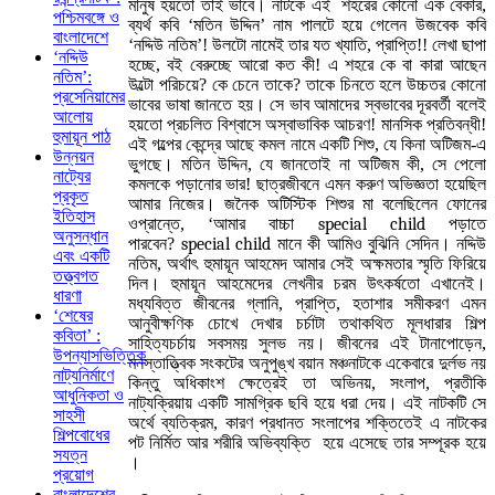
মানুষ হয়তো তাই ভাবে। নাটকে এই শহরের কোনো এক বেকার,
পশ্চিমবঙ্গে ও
ব্যর্থ কবি ‘মতিন উদ্দিন’ নাম পালটে হয়ে গেলেন উজবেক কবি
বাংলাদেশে
‘নদ্দিউ নতিম’! উলটো নামেই তার যত খ্যাতি, প্রাপ্তি!! লেখা ছাপা
‘নদ্দিউ
হচ্ছে, বই বেরুচ্ছে আরো কত কী! এ শহরে কে বা কারা আছেন
নতিম’:
উল্টো পরিচয়ে? কে চেনে তাকে? তাকে চিনতে হলে উচ্চতর কোনো
প্রসেনিয়ামের
ভাবের ভাষা জানতে হয়। সে ভাব আমাদের স্বভাবের দূরবর্তী বলেই
আলোয়
হয়তো প্রচলিত বিশ্বাসে অস্বাভাবিক আচরণ! মানসিক প্রতিবন্ধী!
হুমায়ূন পাঠ
এই গল্পের কেন্দ্রে আছে কমল নামে একটি শিশু, যে কিনা অটিজম-এ
উন্নয়ন
ভুগছে। মতিন উদ্দিন, যে জানতোই না অটিজম কী, সে পেলো
নাট্যের
কমলকে পড়ানোর ভার! ছাত্রজীবনে এমন করুণ অভিজ্ঞতা হয়েছিল
প্রকৃত
আমার নিজের। জনৈক অটিস্টিক শিশুর মা বলেছিলেন ফোনের
ইতিহাস
ওপ্রান্তে, ‘আমার বাচ্চা
special child
পড়াতে
অনুসন্ধান
পারবেন?
special child
মানে কী আমিও বুঝিনি সেদিন। নদ্দিউ
এবং একটি
নতিম, অর্থাৎ হুমায়ূন আহমেদ আমার সেই অক্ষমতার স্মৃতি ফিরিয়ে
তত্ত্বগত
দিল। হুমায়ূন আহমেদের লেখনীর চরম উৎকর্ষতো এখানেই।
ধারণা
মধ্যবিত্ত জীবনের গ্লানি, প্রাপ্তি, হতাশার সমীকরণ এমন
‘শেষের
আনুবীক্ষণিক চোখে দেখার চর্চাটা তথাকথিত মূলধারার শিল্প
কবিতা’ :
সাহিত্যচর্চায় সবসময় সুলভ নয়। জীবনের এই টানাপোড়েন,
উপন্যাসভিত্তিক
মনস্তাত্ত্বিক সংকটের অনুপুঙ্খ বয়ান মঞ্চনাটকে একেবারে দুর্লভ নয়
নাট্যনির্মাণে
কিন্তু অধিকাংশ ক্ষেত্রেই তা অভিনয়, সংলাপ, প্রতীকি
আধুনিকতা ও
নাট্যক্রিয়ায় একটি সামগ্রিক ছবি হয়ে ধরা দেয়। এই নাটকটি সে
সাহসী
অর্থে ব্যতিক্রম, কারণ প্রধানত সংলাপের শক্তিতেই এ নাটকের
শিল্পবোধের
পট নির্মিত আর শরীরি অভিব্যক্তি হয়ে এসেছে তার সম্পূরক হয়ে
সযত্ন
।
প্রয়োগ
বাংলাদেশের