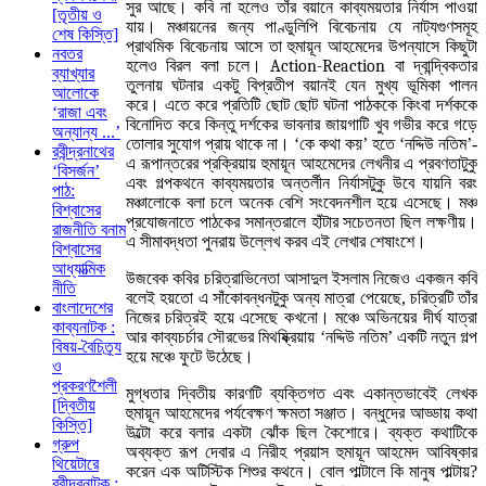
সুর আছে। কবি না হলেও তাঁর বয়ানে কাব্যময়তার নির্যাস পাওয়া
[তৃতীয় ও
যায়। মঞ্চায়নের জন্য পাণ্ডুলিপি বিবেচনায় যে নাট্যগুণসমূহ
শেষ কিস্তি]
প্রাথমিক বিবেচনায় আসে তা হুমায়ূন আহমেদের উপন্যাসে কিছুটা
নবতর
হলেও বিরল বলা চলে।
Action-Reaction
বা দ্বান্দ্বিকতার
ব্যাখ্যার
তুলনায় ঘটনার একটু বিপ্রতীপ বয়ানই যেন মুখ্য ভূমিকা পালন
আলোকে
করে। এতে করে প্রতিটি ছোট ছোট ঘটনা পাঠককে কিংবা দর্শককে
‘রাজা এবং
বিনোদিত করে কিন্তু দর্শকের ভাবনার জায়গাটি খুব গভীর করে গড়ে
অন্যান্য ...’
তোলার সুযোগ প্রায় থাকে না। ‘কে কথা কয়’ হতে ‘নদ্দিউ নতিম’-
রবীন্দ্রনাথের
এ রূপান্তরের প্রক্রিয়ায় হুমায়ূন আহমেদের লেখনীর এ প্রবণতাটুকু
‘বিসর্জন’
এবং গল্পকথনে কাব্যময়তার অন্তর্লীন নির্যাসটুকু উবে যায়নি বরং
পাঠ:
মঞ্চালোকে বলা চলে অনেক বেশি সংবেদনশীল হয়ে এসেছে। মঞ্চ
বিশ্বাসের
প্রযোজনাতে পাঠকের সমান্তরালে হাঁটার সচেতনতা ছিল লক্ষণীয়।
রাজনীতি বনাম
এ সীমাবদ্ধতা পুনরায় উল্লেখ করব এই লেখার শেষাংশে।
বিশ্বাসের
আধ্যাত্মিক
উজবেক কবির চরিত্রাভিনেতা আসাদুল ইসলাম নিজেও একজন কবি
নীতি
বলেই হয়তো এ সাঁকোবন্ধনটুকু অন্য মাত্রা পেয়েছে, চরিত্রটি তাঁর
বাংলাদেশের
নিজের চরিত্রই হয়ে এসেছে কখনো। মঞ্চে অভিনয়ের দীর্ঘ যাত্রা
কাব্যনাটক :
আর কাব্যচর্চার সৌরভের মিথষ্ক্রিয়ায় ‘নদ্দিউ নতিম’ একটি নতুন গল্প
বিষয়-বৈচিত্র্য
হয়ে মঞ্চে ফুটে উঠেছে।
ও
প্রকরণশৈলী
মুগ্ধতার দ্বিতীয় কারণটি ব্যক্তিগত এবং একান্তভাবেই লেখক
[দ্বিতীয়
হুমায়ূন আহমেদের পর্যবেক্ষণ ক্ষমতা সঞ্জাত। বন্ধুদের আড্ডায় কথা
কিস্তি]
উল্টো করে বলার একটা ঝোঁক ছিল কৈশোরে। ব্যক্ত কথাটিকে
গ্রুপ
অব্যক্ত রূপ দেবার এ নিরীহ প্রয়াস হুমায়ূন আহমেদ আবিষ্কার
থিয়েটারে
করেন এক অটিস্টিক শিশুর কথনে। বোল পাল্টালে কি মানুষ পাল্টায়?
রবীন্দ্রনাটক :