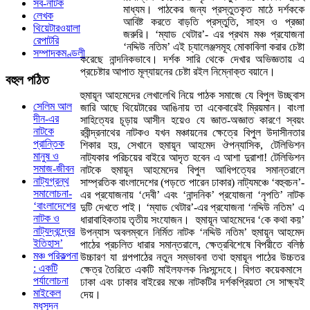
সব-নাটক
মাধ্যম। পাঠকের জন্য প্রস্তুতকৃত মাঠে দর্শককে
লেখক
আবিষ্ট করতে বাড়তি প্রস্তুতি, সাহস ও প্রজ্ঞা
থিয়েটারওয়ালা
জরুরি। ‘ম্যাড থেটার’- এর প্রথম মঞ্চ প্রযোজনা
রেপাটরি
‘নদ্দিউ নতিম’ এই চ্যালেঞ্জসমূহ মোকাবিলা করার চেষ্টা
সম্পাদকমণ্ডলী
করেছে নান্দনিকভাবে। দর্শক সারি থেকে দেখার অভিজ্ঞতায় এ
প্রচেষ্টার আপাত মূল্যায়নের চেষ্টা রইল নিম্নোক্ত বয়ানে।
বহুল
পঠিত
হুমায়ূন আহমেদের লেখালেখি নিয়ে পাঠক সমাজে যে বিপুল উচ্ছ্বাস
সেলিম আল
জারি আছে থিয়েটারের আঙিনায় তা একেবারেই ম্রিয়মান। বাংলা
দীন-এর
সাহিত্যের চূড়ায় আসীন হয়েও যে জ্ঞাত-অজ্ঞাত কারণে স্বয়ং
নাটকে
রবীন্দ্রনাথের নাটকও যখন মঞ্চায়নের ক্ষেত্রে বিপুল উদাসীনতার
প্রান্তিক
শিকার হয়, সেখানে হুমায়ূন আহমেদ ঔপন্যাসিক, টেলিভিশন
মানুষ ও
নাট্যকার পরিচয়ের বাইরে আদৃত হবেন এ আশা দুরাশা! টেলিভিশন
সমাজ-জীবন
নাটকে হুমায়ূন আহমেদের বিপুল আধিপত্যের সমান্তরালে
নাট্যগ্রন্থ
সাম্প্রতিক বাংলাদেশের (পড়তে পারেন ঢাকার) নাট্যমঞ্চে ‘বহুবচন’-
সমালোচনা-
এর প্রযোজনায় ‘দেবী’ এবং ‘নান্দনিক’ প্রযোজনা ‘নৃপতি’ নাটক
‘বাংলাদেশের
দুটি দেখতে পাই। ‘ম্যাড থেটার’-এর প্রযোজনা ‘নদ্দিউ নতিম’ এ
নাটক ও
ধারাবাহিকতায় তৃতীয় সংযোজন। হুমায়ূন আহমেদের ‘কে কথা কয়’
নাট্যদ্বন্দ্বের
উপন্যাস অবলম্বনে নির্মিত নাটক ‘নদ্দিউ নতিম’ হুমায়ূন আহমেদ
ইতিহাস’
পাঠের প্রচলিত ধারার সমান্তরালে, ক্ষেত্রবিশেষে বিপরীতে বলিষ্ঠ
মঞ্চ পরিকল্পনা
উচ্চারণ যা গল্পপাঠের নতুন সম্ভাবনা তথা হুমায়ূন পাঠের উচ্চতর
: একটি
ক্ষেত্র তৈরিতে একটি মাইলফলক নিঃসন্দেহে। বিগত কয়েকমাসে
পর্যালোচনা
ঢাকা এবং ঢাকার বাইরের মঞ্চে নাটকটির দর্শকপ্রিয়তা সে সাক্ষ্যই
মাইকেল
দেয়।
মধুসূদন