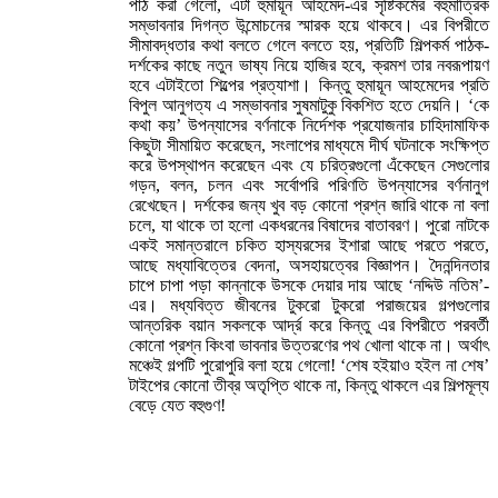
পাঠ করা গেলো, এটা হুমায়ূন আহমেদ-এর সৃষ্টিকর্মের বহুমাত্রিক
সম্ভাবনার দিগন্ত উন্মোচনের স্মারক হয়ে থাকবে। এর বিপরীতে
সীমাবদ্ধতার কথা বলতে গেলে বলতে হয়, প্রতিটি শিল্পকর্ম পাঠক-
দর্শকের কাছে নতুন ভাষ্য নিয়ে হাজির হবে, ক্রমশ তার নবরূপায়ণ
হবে এটাইতো শিল্পের প্রত্যাশা। কিন্তু হুমায়ূন আহমেদের প্রতি
বিপুল আনুগত্য এ সম্ভাবনার সুষমাটুকু বিকশিত হতে দেয়নি। ‘কে
কথা কয়’ উপন্যাসের বর্ণনাকে নির্দেশক প্রযোজনার চাহিদামাফিক
কিছুটা সীমায়িত করেছেন, সংলাপের মাধ্যমে দীর্ঘ ঘটনাকে সংক্ষিপ্ত
করে উপস্থাপন করেছেন এবং যে চরিত্রগুলো এঁকেছেন সেগুলোর
গড়ন, বলন, চলন এবং সর্বোপরি পরিণতি উপন্যাসের বর্ণনানুগ
রেখেছেন। দর্শকের জন্য খুব বড় কোনো প্রশ্ন জারি থাকে না বলা
চলে, যা থাকে তা হলো একধরনের বিষাদের বাতাবরণ। পুরো নাটকে
একই সমান্তরালে চকিত হাস্যরসের ইশারা আছে পরতে পরতে,
আছে মধ্যাবিত্তের বেদনা, অসহায়ত্বের বিজ্ঞাপন। দৈনন্দিনতার
চাপে চাপা পড়া কান্নাকে উসকে দেয়ার দায় আছে ‘নদ্দিউ নতিম’-
এর। মধ্যবিত্ত জীবনের টুকরো টুকরো পরাজয়ের গল্পগুলোর
আন্তরিক বয়ান সকলকে আর্দ্র করে কিন্তু এর বিপরীতে পরবর্তী
কোনো প্রশ্ন কিংবা ভাবনার উত্তরণের পথ খোলা থাকে না। অর্থাৎ
মঞ্চেই গল্পটি পুরোপুরি বলা হয়ে গেলো! ‘শেষ হইয়াও হইল না শেষ’
টাইপের কোনো তীব্র অতৃপ্তি থাকে না, কিন্তু থাকলে এর শিল্পমূল্য
বেড়ে যেত বহুগুণ!