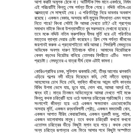
আশা করাটা অমূলক ঠেকে না। অটিস্টিক শিশু মানে একগুঁয়ে, নির্মম
এই পরিচয়টিই কিন্তু শেষ পর্যন্ত টিকে গেছে। নদ্দিউ নতিম-এর
আত্মহত্যা সে সাক্ষ্যই দেয়। এ পরিণতিটুকু নিয়ে ভাবনার অবকাশ
রয়েছে। একজন বেকার, অসহায় কবি মৃত্যুর সিদ্ধান্ত এমন সহজে
নিতে পারে? কিংবা সেটাই কি আমরা দেখতে চাই? এই প্রশ্নের
সমাধান নাটকে কিংবা উপন্যাসটিতে খুব সরলভাবে দেখানো হয়েছে।
তবে মঞ্চে নদ্দিউ নতিম ক্রুশবিদ্ধ যীশুর মূর্তি ধরে এই পরিণতির
মহত্তর ব্যাখ্যা দেয়ার চেষ্টা করেছেন। শিল্প শেষ পর্যন্ত জীবনের
জয়গানই করুক এ প্রত্যাশাইতো করি আমরা। শিশুশিল্পী মেঘদূতের
অভিষেক অবশ্য দারুণ ইতিবাচক ঘটনা। আমাদের থিয়েটারকে
কেবল বড়দের থিয়েটার বানিয়ে তোলবার বিপরীতে এটিও সফল
প্রচেষ্টা। মেঘদূতের এ যাত্রা দীর্ঘ হোক এটাই কামনা।
কোরিওগ্রাফির চমক, সুবিশাল ঝকমারি সেট, তীব্র আলোর ঝলকানি
এড়িয়ে গল্পের নদী বইয়ে দিয়েছেন কবি, সেই নদীতে হুমায়ূন
আহমেদের চোখ দিয়ে দেখি, ব্যক্তি জীবনের আনন্দ হাসি কান্নার
বিবিধ উপমা ভেসে যায়, ডুবে যায়, দোল খায়, আমরা আর্দ্র হই,
ঋদ্ধ হই। মাত্র তিনজন অভিনেতৃকে আমরা দেখতে পাই মঞ্চে
কিন্তু কথক চরিত্রটি হয়ে ওঠে অজস্র চরিত্রের প্রতিচ্ছবি। তার
সংলাপেই জীবন্ত হয়ে ওঠে একজন ক্ষমতাবান এডভোকেটের
অসহায় মূর্তি, একজন রন্ধনবিলাসী প্রৌঢ়, একজন মমতাময়ী বোন,
একজন আপাত নীরিহ কেয়ারটেকার, একজন দূরবর্তী বন্ধু, পাঠক,
একজন ভালোবাসার মানুষ। তবে কথক চরিত্রটি কখনো কখনো
এতোসব চরিত্রের ভীড়ে কিছুটা ম্লান হয়ে পড়ে। কথক থেকে
অন্য চরিত্রে রূপান্তর এবং ফিরে আসার পথে কিছুটা অস্পষ্টতা