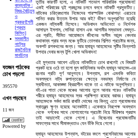
তৃতীয় কারণটি হলো, এ নাটকটি শতভাগ পারিবারিক প্রযোজনা!
কাব্যনাটক :
একই পরিবারের দুই প্রজন্মের চলনে বলনে নাটকটি প্রস্ফুটিত।
বিষয়-বৈচিত্র্য
নাটকের চরিত্রগুলোর নিজেদের পারস্পরিক বোঝাপড়া এরচেয়ে
ও
শানিত করার উত্তম উপায় আর কই? ভীষণ অনুপ্রাণিত হয়েছি
প্রকরণশৈলী
একজন নাট্যকর্মী হিসেবে। অভিবাদন অভিনেতা ও নির্দেশক
[প্রথম
আসাদুল ইসলাম, সোনিয়া হাসান এবং আগামীর সম্ভাবনা মেঘদূত-
কিস্তি]
এর প্রতি, সীমিত আয়োজনে জীবনের অসীম আনন্দ বেদনার
সমকালীন
কথাকাব্য প্রায় শুন্য মঞ্চে ফুটিয়ে তোলবার শিল্পিত প্রচেষ্টার জন্য,
নাট্যের
অকপট গল্পকথনের জন্য। আর হুমায়ূন আহমেদের সৃষ্টির ভিন্নপাঠ
রাজনৈতিক
উপহার দেবার জন্য টুপি খোলা অভিবাদন!
মানচিত্র
এই মুগ্ধতার আবেশ এড়িয়ে নাটকটিতে চোখ রাখলেই যে বিষয়টি
যতজন
পাঠকের
প্রকট হয়ে ওঠে তা হলো মূল কাহিনিকার অর্থাৎ হুমায়ূন আহমেদ-এর
চোখ পড়লো
রচনার প্রতি পূর্ণ আনুগত্য। উপন্যাস, গল্প এমনকি কবিতা
অবলম্বনে নাট্য রুপান্তরের ক্ষেত্রে নবভাষ্য নির্মাণের যে
স্বাধীনতা, আকাঙ্ক্ষা ক্রিয়াশীল থাকে তা এ নাটকে অনুপস্থিত।
3
9
5
5
7
0
বই-এর পাতা থেকে মঞ্চের আলোয় তুলে আনার পরেও নাটকটির
শরীরে হুমায়ূন আহমেদের স্বর প্রক্ষিপ্ত রয়েছে বরাবর। হুমায়ূন
এখন
পড়ছেন
আহমেদকে সর্বদা জারি রাখাটা দোষের নয় কিন্তু এতে প্রযোজনার
স্বাতন্ত্র্য ক্ষুণ্ন হয়েছে অনেকটাই। একেবারে নিরপেক্ষ অবস্থান
11 জন
থেকে দর্শকের সাথে যোগাযোগের প্রচেষ্টা নিয়ে নীরিক্ষার প্রয়াস
তাই আড়ালেই থেকে গেলো। এ বিবেচনায় প্রযোজনাটির
সাফল্যের সাথে সীমাবদ্ধতাও যেন উঁকি দিয়ে গেলো।
Powered by
হুমায়ূন আহমেদের উপন্যাস, বইয়ের বদলে প্রসেনিয়ামের আলোয়