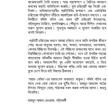
মাঝেমধ্যোই তৈরি হয়েছে। স্বর প্রক্ষেপণে এ বৈচিত্র আনয়নে
কথকের বাড়তি অভিনিবেশ জরুরি। মুনা চরিত্রটি বরং নিরেট এবং
নিখাদ। অভিজাতশ্রেণীর প্রতিনিধির রূপায়ণে এবং একরৈখিক
চরিত্রের পটভূমিতে দাঁড়িয়ে বহুমাত্রিক ছবি এঁকেছেন সযত্নে। এর
বিপরীতে নদ্দিউ নতিম এবং কমল দুটি চরিত্রই উন্নয়নের,
নাট্যদ্বন্দ্ব তৈরিতে, ক্লাইম্যাক্স-এ পৌঁছুতে আরো দীপ্তি দেখানোর
দারুণ সুযোগ রয়েছে। পুনঃপুনঃ মঞ্চায়নে এ সুযোগ অবারিত হবে
বলেই বিশ্বাস।
প্রতিটি চরিত্রের কথনে আমরা চকিতে দেখে আসি নাগরিক জীবনে
পোড় খাওয়া মানুষের স্বপ্ন, সাধ, ক্ষমতা, অসহায়ত্ব, ভালোবাসা,
বেদনার বিচ্ছিন্ন দিনপঞ্জি। এই বিচ্ছিন্ন গল্পগুলোর সাথে কখন যেন
নিরবিচ্ছিন্ন যোগাযোগ তৈরি হয় দর্শকের। তবে এই নাগরিক শহরের
বাস্তবতায় নাটকটির আয়তন কিছুটা সীমায়িত হওয়া উচিত বলেই
মনে করি। আবহসংগীত খুব একটা মনোযোগ কাড়েনি, এ নিয়ে
ভাবনার সুযোগ রয়েছে। উজবেক কবির ফেরি করা বেদনার আকাশ
বুকে চেপে ফিরে যাই নিজস্ব ঠিকানায়।
‘ম্যাড থেটার’-এর ম্যাডনেস অব্যাহত থাকুক। নদ্দিউ নতিম এর
সাথে দেখা হোক কোনো এক ছুটির দিনে। হুমায়ূন আহমেদ পাঠের
দিগন্ত বিস্তৃত হোক, পাঠকেরা দখল করুক দর্শকের আসন। জয়তু
থিয়েটার।
হুমায়ূন আজম রেওয়াজ: নাট্যকর্মী