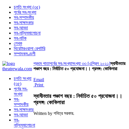
চলতি সংখ্যা (৩৫)
পূর্বের সব-সংখ্যা
সব-সম্পাদকীয়
সব-সাক্ষাৎকার
সব-আড্ডা
সব-নাট্যসমালোচনা
সব-নাটক
লেখক
থিয়েটারওয়ালা রেপাটরি
সম্পাদকমণ্ডলী
প্রথম পাতা
পূর্বের সব-সংখ্যা
সংখ্যা ৩৩ [এপ্রিল ২০২১]
স্বাধীনতার
পঞ্চাশ বছর : নির্বাচিত ৫০ প্রযোজনা।। প্রসঙ্গ: কোকিলারা
চলতি সংখ্যা
Email
(৩৫)
Print
পূর্বের সব-
সংখ্যা
স্বাধীনতার পঞ্চাশ বছর : নির্বাচিত ৫০ প্রযোজনা।।
সব-
প্রসঙ্গ: কোকিলারা
সম্পাদকীয়
সব-সাক্ষাৎকার
Written by পবিত্র সরকার.
সব-আড্ডা
সব-
নাট্যসমালোচনা