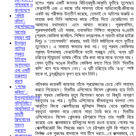
হলেও প্রায় একটি জনতার বিচিত্রমুখী-আকৃতি ফুটিয়ে তুলেছেন
পশ্চিমবঙ্গে ও
ফেরদৌসী এবং এ কাজে তাঁর সাফল্য তাঁকে অভিনেত্রী-জীবনের
বাংলাদেশে
একটা বড় পরীক্ষায় উত্তীর্ণ করেছে, তেমনই যে অতিশয় জরুরি ও
‘নদ্দিউ
দাহময় কথা তিনি আমাদের কাছে পৌঁছে দিতে চেয়েছিলেন তা
নতিম’:
আমাদের যথাস্থানে এসে আঘাত করেছে। পুরুষশাসিত,
প্রসেনিয়ামের
পুরুষস্বার্থবাহী এই সমাজ, তথাকথিত শিক্ষিত মানুষদের ভণ্ডামি
আলোয়
(প্রথম কোকিলা বলেছিল- শিক্ষিত ভদ্রলোক-গ ন্যাংটা কইরা ছাইরা
হুমায়ূন পাঠ
দিমু) ও ‘তেলেসমতি’ কারবার, সবই তিনি মর্মান্তিক দাগে ফুটিয়ে
উন্নয়ন
তুলেছেন। এ সামান্য ক্ষমতার কথা নয়। তবু প্রথম কোকিলার
নাট্যের
গ্রাম্য উপভাষায় ফেরদৌসীকে যতটা স্বচ্ছন্দ দেখি, অন্য দুটি
প্রকৃত
চরিত্রে স্ট্যান্ডার্ড ভাষায় পৌঁছে তাঁর কথা মাঝে মাঝে ফস্কে যায়।
ইতিহাস
যেমন তৃতীয় অঙ্কে দ্বিতীয় কোকিলা বলতে গিয়ে তিনি ‘দ্বিতীয়
অনুসন্ধান
কলি’ বলে পরে সামলে নেন। এ দুটি চরিত্রে তাঁর ‘র-ড়’ স্পষ্ট
এবং একটি
থাকে না, চন্দ্রবিন্দুতে কৃপণ হয়ে যান তিনি।
তত্ত্বগত
ধারণা
নাট্যকার কয়েকটি জায়গায় তাঁকে প্রয়োজনের চেয়ে বেশি সাহায্য
‘শেষের
করতে গিয়েছেন। দ্বিতীয় এপিসোডে মিসেস খোন্দকার হয়ে তিনি
কবিতা’ :
যখন প্রথম কোকিলার মৃত্যু বিশ্লেষণ করেন তা কিছুটা অপ্রাণ
উপন্যাসভিত্তিক
বক্তৃতার ঢঙ পায়। তৃতীয় এপিসোডে জীবনানন্দের বনলতা সেন
নাট্যনির্মাণে
আবৃত্তি কিংবা শেক্সপীয়রের জুলিয়াস সিজার থেকে ব্রুটাসের
আধুনিকতা ও
বক্তৃতা আলাদা করে কোনো সাড়া তৈরি করে না। দ্বিতীয়
সাহসী
এপিসোডেও মিসেস খোন্দকার চট্টগ্রামে গিয়ে তার স্বামী বিয়ে
শিল্পবোধের
করেছে এবং কক্সবাজারে হানিমুনের জন্য রওনা হয়েছে শোনার পর
সযত্ন
শেক্সপীয়রেরই কিং লিয়রের ধরনে ‘হে চট্টগ্রাম তুমি কি পারলে না
প্রয়োগ
নির্লজ্জ এক পুরুষের বাসনাকে গলা টিপে ধরতে...হে কক্সবাজার, হে
বাংলাদেশের