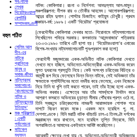
সব-নাটক
নাটক: কোকিলারা। রচনা ও নির্দেশনা: আবদুল্লাহ আল-মামুন।
লেখক
মঞ্চপরিকল্পনা: দীপক রায় ও তৌকীর আহমেদ। আলোকপরিকল্পনা:
থিয়েটারওয়ালা
আব্দুর রহিম দুলাল। পোস্টার ডিজাইন: কাইয়ুম চৌধুরী। প্রথম
রেপাটরি
মঞ্চায়ন-বর্ষ: ১৯৮৯। একটি ‘থিয়েটার’ প্রযোজনা
সম্পাদকমণ্ডলী
[ফেরদৌসীর কোকিলারা দেখবার মতো- শিরোনামে নাট্যসমালোচনা
বহুল
পঠিত
লিখেছিলেন পবিত্র সরকার। কলকাতার ‘আনন্দবাজার’ পত্রিকায়
২৩-০৩-১৯৯০ তারিখে এটি ছাপা হয়। ‘থিয়েটারওয়ালা’র এবারের
সেলিম আল
বিশেষ-সংখ্যায় নাট্যসমালোচনাটি পুনঃপ্রকাশ করা হলো]
দীন-এর
নাটকে
ফেরদৌসী মজুমদারের একক-অভিনীত নাটক কোকিলারা দেখতে
প্রান্তিক
দেখতে মনে হচ্ছিল, অভিনেতা-অভিনেত্রীরা একক-অভিনয় করেন
মানুষ ও
মূলত দুধরনের প্রস্তুতি নিয়ে। কেউ অসংখ্য চরিত্রের বিচিত্র ও
সমাজ-জীবন
বহুমুখী রূপ দিয়ে ফেলেছেন ভিন্ন ভিন্ন নাটকে, সেই অভিজ্ঞতা তাঁর
নাট্যগ্রন্থ
ক্ষমতাকে প্লাস্টিসিনের মতো নমনীয় করে ফেলেছে, এখন নিজেকে
সমালোচনা-
নিয়ে তিনি যা খুশি তাই করতে পারেন, তাই তাঁর ইচ্ছে হলো একক-
‘বাংলাদেশের
অভিনয় করবার। এক্ষেত্রে আর তাঁর সামর্থ্যকে টানটান করে
নাটক ও
আপ্রাণ কসরতে অভিনয়ের চূড়ান্ত সীমায় পৌঁছবার প্রশ্ন ওঠে না,
নাট্যদ্বন্দ্বের
তিনি স্বচ্ছন্দে চরিত্রগুলোর নামরূপী আরামদায়ক পোশাক পরে
ইতিহাস’
দাপটে বিচরণ করেন মঞ্চে। এরকম মনে হয়েছিল পু. লা.
মঞ্চ পরিকল্পনা
দেশপাণ্ডেকে। যিনি মরাঠি নাটক বটাচাচি চাল-এ তিনঘণ্টা দর্শকের
: একটি
মন্ত্রাচ্ছন্ন করে রাখতেন, মনে হয়েছিল তৃপ্তি মিত্রকে, যিনি
পর্যালোচনা
অপরাজিতা-য় আমাদের একইভাবে আবিষ্ট করেছিলেন।
মাইকেল
মধুসূদন
আরেকটি ক্ষেত্রে দেখা যায় যে, অভিনেতা-অভিনেত্রী অভিজ্ঞতার