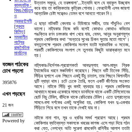
উত্তাল সমুদ্র, হে তরঙ্গমালা’...ইত্যাদি বলে যে ব্যাকুল উচ্ছ্বাস
কাব্যনাটক :
করে যায় তা কাব্যিকতায় কৃত্রিম শোনায়। ফেরদৌসী এসব জায়গা
বিষয়-বৈচিত্র্য
আন্তরিক চেষ্টা সত্ত্বেও তেমন বশে আনতে পারেন নি।
ও
প্রকরণশৈলী
এ ছাড়া নাটকটি বেদনায় ও হিউমারে সজীব, তার গাঁথুনিও বেশ
[প্রথম
ভালো। নাট্যকার নিজে কবি বলেই কোথাও কোথাও কবিতার
কিস্তি]
পঙক্তির রণন চমৎকার খাপ খেয়ে যায়, যেমন, আনুর অনুরাগমুগ্ধ
সমকালীন
প্রথম কোকিলার কথা ‘অন্তরে সুখের চিকন সুতার মতো লাগে’।
নাট্যের
বস্তুতপক্ষে প্রথম কোকিলার সংলাপ যতটা স্বাভাবিক ও সতেজ,
রাজনৈতিক
পরবর্তী কোকিলাদের সংলাপ সে তুলনায় কিছুটা ভারাক্রান্ত মনে
মানচিত্র
হয়।
যতজন
পাঠকের
নাট্যকার-নির্দেশক-প্রয়োগকর্তা আবদুল্লাহ আল-মামুন গ্রিক
চোখ পড়লো
ট্যাজেডির ধরনে মঞ্চনির্মাণ করেছেন। পিছনে গুটি তিনেক সিঁড়ি,
সিঁড়ির দুপাশে এবং পিছনে একটু উঁচু চাতাল, তার পিছনে খিলানহীন
দুটি ন্যাড়া থাম। চটে ঢেকে তৈরি, ফলে একটি জীর্ণতার সংকেত
3
9
5
8
7
6
আসে। নাটকে সিঁড়ি খুব কমই ব্যবহার হয়। প্রথম কোকিলার
আখ্যানে মঞ্চের একেবারে সামনে ডানদিকে থাকে একটি টেলিফোনের
এখন
পড়ছেন
ছোট নিচু টেবিল, বাঁদিকে থাকে রেডিয়োর টেবিল। এতে দুপ্রান্তের
সামনে-বসা দর্শকের একটু অসুবিধা হয়, কোকিলা যখন দু-একবার
21 জন
সিঁড়িতে গিয়ে বসে তখন তাকে দেখাই যায় না।
নাটকে নানা গান, সুর ও ধ্বনির সমর্থ প্রয়োগ আছে। প্রথম
Powered by
কোকিলার ব্যতিব্যস্ত সকালকে খবরের কাগজ এসে পড়া দিয়ে গঠন
করা যেত, নেপথ্যে অতি সুরেলা রামকেলি রাগিনীর আলাপ ততটা