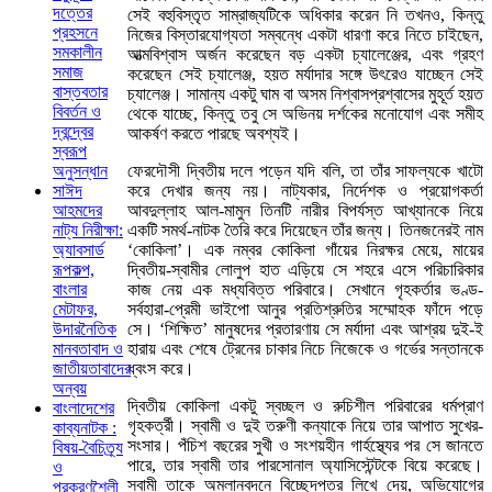
দত্তের
সেই বহুবিস্তৃত সাম্রাজ্যটিকে অধিকার করেন নি তখনও, কিন্তু
প্রহসনে
নিজের বিস্তারযোগ্যতা সম্বন্ধে একটা ধারণা করে নিতে চাইছেন,
সমকালীন
আত্মবিশ্বাস অর্জন করেছেন বড় একটা চ্যালেঞ্জের, এবং গ্রহণ
সমাজ
করেছেন সেই চ্যালেঞ্জ, হয়ত মর্যাদার সঙ্গে উৎরেও যাচ্ছেন সেই
বাস্তবতার
চ্যালেঞ্জ। সামান্য একটু ঘাম বা অসম নিশ্বাসপ্রশ্বাসের মুহূর্ত হয়ত
বিবর্তন ও
থেকে যাচ্ছে, কিন্তু তবু সে অভিনয় দর্শকের মনোযোগ এবং সমীহ
দ্বন্দ্বের
আকর্ষণ করতে পারছে অবশ্যই।
স্বরূপ
ফেরদৌসী দ্বিতীয় দলে পড়েন যদি বলি, তা তাঁর সাফল্যকে খাটো
অনুসন্ধান
করে দেখার জন্য নয়। নাট্যকার, নির্দেশক ও প্রয়োগকর্তা
সাঈদ
আবদুল্লাহ আল-মামুন তিনটি নারীর বিপর্যস্ত আখ্যানকে নিয়ে
আহমদের
একটি সমর্থ-নাটক তৈরি করে দিয়েছেন তাঁর জন্য। তিনজনেরই নাম
নাট্য নিরীক্ষা:
‘কোকিলা’। এক নম্বর কোকিলা গাঁয়ের নিরক্ষর মেয়ে, মায়ের
অ্যাবসার্ড
দ্বিতীয়-স্বামীর লোলুপ হাত এড়িয়ে সে শহরে এসে পরিচারিকার
রূপকল্প,
কাজ নেয় এক মধ্যবিত্ত পরিবারে। সেখানে গৃহকর্তার ভণ্ড-
বাংলার
সর্বহারা-প্রেমী ভাইপো আনুর প্রতিশ্রুতির সম্মোহক ফাঁদে পড়ে
মেটাফর,
সে। ‘শিক্ষিত’ মানুষদের প্রতারণায় সে মর্যাদা এবং আশ্রয় দুই-ই
উদারনৈতিক
হারায় এবং শেষে ট্রেনের চাকার নিচে নিজেকে ও গর্ভের সন্তানকে
মানবতাবাদ ও
ধ্বংস করে।
জাতীয়তাবাদের
অন্বয়
দ্বিতীয় কোকিলা একটু স্বচ্ছল ও রুচিশীল পরিবারের ধর্মপ্রাণ
বাংলাদেশের
গৃহকর্ত্রী। স্বামী ও দুই তরুণী কন্যাকে নিয়ে তার আপাত সুখের-
কাব্যনাটক :
সংসার। পঁচিশ বছরের সুখী ও সংশয়হীন গার্হস্থ্যের পর সে জানতে
বিষয়-বৈচিত্র্য
পারে, তার স্বামী তার পারসোনাল অ্যাসিস্টেন্টকে বিয়ে করেছে।
ও
স্বামী তাকে অম্লানবদনে বিচ্ছেদপত্র লিখে দেয়, অভিযোগের
প্রকরণশৈলী