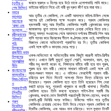
জবাবে ক্রুদ্ধ ও হিংস্র হয়ে উঠে তাকে এলোপাথাড়ি লাথি মারে।
[তৃতীয় ও
ভাইয়ের বাড়িতে গিয়ে এই নারী খুব দ্রুত জীর্ণ হয়ে মারা যায়।
শেষ কিস্তি]
নবতর
আর তৃতীয় যে কোকিলা, সে একটি আদালতে মহিলা-উকিল সেজে
ব্যাখ্যার
আগের দুই কোকিলার পক্ষে সওয়াল করে। প্রথম কোকিলার
আলোকে
ধ্বংসকারী আনু আর দ্বিতীয় কোকিলার স্বামী খোন্দকারের ভদ্র
‘রাজা এবং
জামাকাপড় খুলে তাদের নগ্ন-জান্তব চেহারা দেখিয়ে দিতে চায়।
অন্যান্য ...’
কিন্তু সমস্ত সওয়ালের শেষে আদালতে দর্শকের টিটকারি শিস আর
রবীন্দ্রনাথের
হাসি স্তব্ধ করে বিচারকের শীতল কণ্ঠস্বর বেজে ওঠে, আসামিদের
‘বিসর্জন’
বিরুদ্ধে কোনো অভিযোগই প্রমাণিত হয় নি। তৃতীয় কোকিলা
পাঠ:
একই সঙ্গে হাসি ও কান্নায় ভেঙে পড়ে।
বিশ্বাসের
রাজনীতি বনাম
একক-অভিনেতা বা অভিনেত্রীর কাজ কিছুটা বহুরূপী মাইম-শিল্পীর
বিশ্বাসের
মতো। এখানে শিল্পী মুহূর্তে মুহূর্তে শ্রেণি, অবস্থান, বয়স, মুখ,
আধ্যাত্মিক
শরীর শুধু বদলই করেন না, লিঙ্গান্তর ঘটিয়ে নারী হয়ে যান পুরুষ,
নীতি
পুরুষ হয়ে যান নারী। কোনো সাধারণ নাটকেই একই সঙ্গে এই
বাংলাদেশের
বহুধা-সঞ্চরণ সম্ভব নয়। এ নাটকেও ফেরদৌসী প্রধান নারী-
কাব্যনাটক :
চরিত্রে রূপ দিতে দিতেই অসংখ্য ভিন্ন ভিন্ন চরিত্রে রূপ
বিষয়-বৈচিত্র্য
দিয়েছেন। প্রথম কোকিলা হতে হতে তিনি হয়েছেন শিস্ দেয়া
ও
বখাটে ছাত্র অনু, গৃহকর্তা খালুজান বা কর্ত্রী খালাম্মা। দ্বিতীয়
প্রকরণশৈলী
কোকিলা হয়েও তিনি কখনো হয়েছেন পাইপ-টানা স্বামী মিঃ
[দ্বিতীয়
খোন্দকার, কখনো ফোন বিলাসিনী পরচর্চাসুখী মিসেস হোসেন, কখনো
কিস্তি]
ঢাকাই-কুট্টি ভিখিরি অন্ধ ফকির। উকিলের গাউন পরে তৃতীয়
গ্রুপ
কোকিলার চেহারায় থেকেও তিনি ফিরে গেছেন প্রথম কোকিলা বা
থিয়েটারে
দ্বিতীয় কোকিলায়, এবং আরও নানা চরিত্রে। ফলে মুখ্যত তিনটি
রবীন্দ্রনাটক :