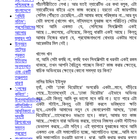
পাঁচালীরীতিতে লেখা। আর যতই ন্যারেটিভ এর কথা বলুক, এটা
পশ্চিমবঙ্গে ও
ন্যারেটিভের বাইরে এসে কাজ করেছে। হয়তো এই জায়গাটায়
বাংলাদেশে
সেলিম পৌঁছতে চেয়েছিল...এটা আমার কাছে পরিষ্কার না...আর যুব
‘নদ্দিউ
যেটা বললো (খালেদ খান, নাট্যমহলে যুবরাজ বলে পরিচিত) সেটার
নতিম’:
সাথে আমি একমত যে, সেলিমের সিনটেক্সটা একই
প্রসেনিয়ামের
আছে।...বদলেছে, এগিয়েছে, কিন্তু ধারাটা একই আছে। কিন্তু
আলোয়
আমার নিজের ধারণা যে, প্রযোজনাগুলো বোধহয় একটার সাথে
হুমায়ূন পাঠ
আরেকটার মিল নেই।
উন্নয়ন
নাট্যের
খালেদ খান
প্রকৃত
না, আমি সেটা বলছি না, বলছি যখন সিনটেক্সটা বা ধরনটা একই রকম
ইতিহাস
থাকছে, তখন আপনি বৈচিত্র্য পাচ্ছেন কিনা? কাজ করার ক্ষেত্রে,
অনুসন্ধান
বাচিক অভিনয়ের ক্ষেত্রে কোনো সমস্যা হয় কিনা?
এবং একটি
তত্ত্বগত
নাসির উদ্দিন ইউসুফ
ধারণা
হ্যাঁ, সেটা ‘ঢাকা থিয়েটারে’ অলরেডি একটা...মানে, দাঁড়িয়ে
‘শেষের
গেছে...ইতোমধ্যেই যে...‘ঢাকা থিয়েটার’ এইভাবে অভিনয়
কবিতা’ :
করে...এটা কিন্তু আমি খুব ভালো মনে করি না। হতে পারে এটা
উপন্যাসভিত্তিক
একটা স্টাইল...কিন্তু ওটা রিপিট করলে ভবিষ্যতে ক্ষতি
নাট্যনির্মাণে
হবে...এমনকি আমাদের নতুন যে জেনারেশনটা আসছে, ‘ঢাকা
আধুনিকতা ও
থিয়েটারে’...তাদেরকেও ভাঙতে হবে। কারণ, আমার যত কাজ
সাহসী
আছে...সেখানে যারা অভিনয় করছে, তাদের নিজস্ব একটা স্টাইলও
শিল্পবোধের
ডেভালপ করছে...এটা সত্যি। এই ব্যাপারে যুবরাজের সাথে আমি
সযত্ন
একমত এবং এটা সমালোচিত হচ্ছে, আলোচিতও হচ্ছে...আমি মনে
প্রয়োগ
করি সমালোচিত হওয়াটা ভালো। ধরো, আমি কথায় কথায় বলতে
বাংলাদেশের