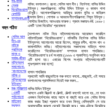
সব-নাটক
নাটক: বনপাংশুল। রচনা: সেলিম আল দীন। নির্দেশনা: নাসির উদ্দিন
লেখক
ইউসুফ। মঞ্চপরিকল্পনা: নাসির উদ্দিন ইউসুফ ও কামাল পাশা
থিয়েটারওয়ালা
চৌধুরী। আলোকপরিকল্পনা: আরিফুর রহমান মুনির ও জহিরুল
রেপাটরি
ইসলাম রিপন। পোশাক ও আবহসংগীতপরিকল্পনা: শিমূল ইউসুফ।
সম্পাদকমণ্ডলী
পোস্টার ডিজাইন: আনওয়ার ফারুক। প্রথম মঞ্চায়ন-বর্ষ: ১৯৯৮।
একটি ‘ঢাকা থিয়েটার’ প্রযোজনা
বহুল
পঠিত
[বনপাংশুল নাটক নিয়ে নাট্যসমালোচনার আয়োজন করেছিল
সেলিম আল
নাট্যপত্রিকা ‘থিয়েটারওয়ালা’। নাটকটির নির্দেশক নাসির উদ্দিন
দীন-এর
ইউসুফসহ আলোচনায় আরো ছিলেন, মামুনুর রশীদ, খালেদ খান ও
নাটকে
কামালউদ্দিন কবির। নাট্যালোচনায় সঞ্চালকের দায়িত্ব পালন
প্রান্তিক
করেছিলেন ‘থিয়েটারওয়ালা’ সম্পাদক হাসান শাহরিয়ার।
মানুষ ও
‘থিয়েটারওয়ালা’র ৪র্থ সংখ্যায় (১৯৯৯ এ প্রকাশিত) অনুলিখন করে
সমাজ-জীবন
এটি ছাপা হয়। এবারের বিশেষ সংখ্যায় নাট্যসমালোচনাটি
নাট্যগ্রন্থ
পুনঃপ্রকাশ করা হলো]
সমালোচনা-
‘বাংলাদেশের
হাসান শাহরিয়ার
নাটক ও
প্রথমেই আমি বাচ্চুভাইকে শুরু বলতে বলবো...বাচ্চুভাই, এই সময়ে
নাট্যদ্বন্দ্বের
বনপাংশুলের প্রাসঙ্গিকতা দিয়েই শুরু করুন...
ইতিহাস’
মঞ্চ পরিকল্পনা
নাসির উদ্দিন ইউসুফ
: একটি
আসলে একটা স্ক্রিপ্ট বা টেক্সট, টেক্সট বললেই ভালো হয়...তা যখন
পর্যালোচনা
একজন নির্দেশকের কাছে আসে বা বাছাই করে এবং সেটার উাপর
মাইকেল
কাজ করার ইচ্ছা প্রকাশ করে তখন কিন্তু বেসিক্যালি সে তার
মধুসূদন
অ্যাসথেটিক জায়গা থেকেই বিচারটা করে। আর এটাকে থিয়েটারে