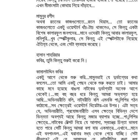
এখন মীমাংসাটা কোথায় গিয়ে দাঁড়াবে...
মামুনুর রশীদ
অথবা রতনের কাজগুলোতে...রতন থিয়াম... তো রতনের
কাজগুলোতে একটু ওয়েস্টার্ন ধাঁচ-টাচ থাকলেও, সে কিন্তু একটা
বিশেষ কালারফুল জনপদের...মানে ওদেরটা কিন্তু আবার কালারফুল,
মনিপুরি...খুব স্পেক্টিকুলার, সে কিন্তু এই স্পেক্টলটাকে নিয়েছে
ঐতিহ্য থেকে, এবং সেটা ব্যবহার করেছে।
হাসান শাহরিয়ার
কবির, তুমি কিন্তু শুরুই করো নি।
কামালউদ্দিন কবির
একটু আগে থেকে শুরু করি...মামুনভাই যে দুর্ভাগ্যের কথা
বললেন...তো আমি একটু পেছন থেকে শুরু করতে চাই। আমার
কাছে মনে হয়েছে বাঙলা নাটকের দুর্ভাগ্যটা অনেক আগে
থেকেই।...বহু বহু বছর ধরে কিন্তু আমরা অভ্যস্ত হয়ে
আছি...অভিনয়রীতি বলি, নাট্যরীতি বলি এমনকি পা-ুলিপির গঠন
কাঠামো...সব ক্ষেত্রেই ওয়েস্টার্ন থিয়েটার-এর উপর। এটা সত্য
যে, অভিনয়রীতি, প্রযোজনারীতি এসব ক্ষেত্রে বিভিন্ন দেশে
ভিন্নতা অবশ্যই আছে কিন্তু মজার ব্যাপার হচ্ছে...পা-ুলিপির
ক্ষেত্রে...নাটকের টেক্সট নিয়ে যে আলাদা, স্বতন্ত্র চিন্তা ভাবনা
হতে পারে সেটি কিন্তু আমরা বলা যায় একমাত্র...এখানে...মানে
এই বনপাংশুল...এই ঘরানার মধ্য থেকে পেয়ে যাচ্ছি। সেটা
কীভাবে?...এই যে, আমাদের যে নাট্যরীতির কথা বলা