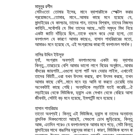
মামুনুর রশীদ
সেটাওতো তোমার ইসের, মানে ব্যাপারটাকে স্পেক্টল করার
প্রয়োজনে...তোমার, মানে...আমার কাছে মনে হয়েছে যে,
মান্দাইয়ের যে কালচার, তাদের গান, তাদের বিশ্বাস, তাদের নিজস্ব
কাহিনি...সর্বোপরি যে মিথ তাদের আছে...অতি সমৃদ্ধ মিথ নিয়ে
একটা জাতি দাঁড়িয়ে ছিল...তাকে ধ্বংস করে দেয়া হলো, তো
বনপাংশুল যে কারণে আমার কাছেও, হাসান শাহরিয়ারের মতো,
আমারও মনে হয়েছে যে, এই সংগ্রামের কারণেই বনপাংশুল সার্থক।
নাসির উদ্দিন ইউসুফ
হ্যাঁ, সংগ্রাম অবশ্যই বনপাংশুলের একটা বড় ব্যাপার
কিন্তু...তারচেয়ে বেশি আমার ভালো লাগে বিয়ের অনুষ্ঠান...আবার
বাঁদরের জায়গাটা...এগুলো হলো পার্ট অব দেয়ার লাইফ, এখানেই
তাদের বিউটি...ওরা যখন উৎসব করছে, রাশ উৎসব করছে, তখন
আমার কাছে বেশি...মানে মনে হয় আমি যা করতে চেয়েছি তার
অনেকটাই কাছে গেছি। অন্যদিকে লড়াইটা যতই করেছি...ঐ
লড়াইয়ের থেকে মিউজিক, ড্যান্স এবং সেখান থেকে বেরিয়ে আসা
জীবনটা, সেটাই বড় মনে হয়েছে, ইমপর্টেন্ট মনে হয়েছে।
হাসান শাহরিয়ার
তাতো অবশ্যই। কিন্তু এই মিউজিক, ড্যান্স বা তাদের অন্যান্য
নান্দনিক দিকগুলোতো আছেই, সেগুলো চোখ জুড়িয়েছে, কিন্তু
আজ, এতদিন পরেও যে বনপাংশুলকে আমার মনে পড়ে, সেটা কিন্তু
মান্দাইয়ের সাথে বাঙালির দ্বন্দ্বের কারণে। কারণ, মিউজিক বলেন বা