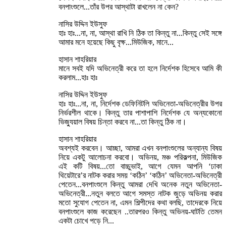
বনপাংশুলে...তাঁর উপর আস্থাটা রাখলেন না কেন?
নাসির উদ্দিন ইউসুফ
হাঃ হাঃ...না, না, আস্থা রাখি নি ঠিক তা কিন্তু না...কিন্তু সেই সঙ্গে
আমার মনে হয়েছে কিছু বৃক্ষ...মিউজিক, মানে...
হাসান শাহরিয়ার
মানে সবই যদি অভিনেত্রী করে তা হলে নির্দেশক হিসেবে আমি কী
করলাম...হাঃ হাঃ
নাসির উদ্দিন ইউসুফ
হাঃ হাঃ...না, না, নির্দেশক ডেফিনিটলি অভিনেতা-অভিনেত্রীর উপর
নির্ভরশীল থাকে। কিন্তু তার পাশাপাশি নির্দেশক যে অন্যকোনো
ভিজ্যুয়াল বিষয় চিন্তা করবে না...তা কিন্তু ঠিক না।
হাসান শাহরিয়ার
অবশ্যই করবেন। আচ্ছা, আমরা এখন বনপাংশুলের অন্যান্য বিষয়
নিয়ে একটু আলোচনা করবো। অভিনয়, মঞ্চ পরিকল্পনা, মিউজিক
এই কটি বিষয়...তো বাচ্চুভাই, আগে যেমন আপনি ‘ঢাকা
থিয়েটারে’র নাটক করার সময় ‘কঠিন’ ‘কঠিন’ অভিনেতা-অভিনেত্রী
পেতেন...বনপাংশুলে কিন্তু আমরা দেখি অনেক নতুন অভিনেতা-
অভিনেত্রী...নতুন বলতে আগে সমস্ত নাটক জুড়ে অভিনয় করার
মতো সুযোগ পেতেন না, এমন শিল্পীদের কথা বলছি, তাদেরকে নিয়ে
বনপাংশুলে কাজ করেছেন ..তারপরও কিন্তু অভিনয়-ঘাটতি তেমন
একটা চোখে পড়ে নি...