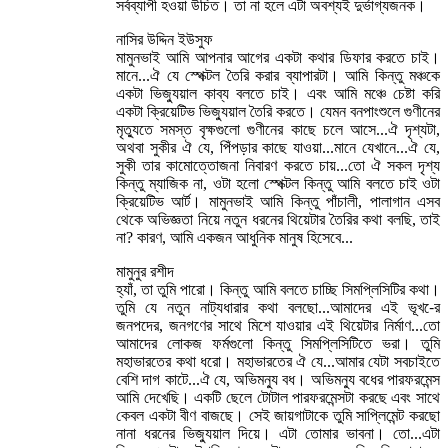
সর্বব্যাপী হওয়া উচিত। তা না হলে এটা অবশ্যই দুর্ভাগ্যজনক।
নাসির উদ্দিন ইউসুফ
মামুনভাই আমি আপনার আগের একটা কথার ডিফার করতে চাই।
মানে...ঐ যে স্পেক্টল তৈরি করার ব্যাপারটা। আমি কিন্তু মঞ্চকে
একটা ভিজ্যুয়াল কাব্য বলতে চাই। এবং আমি মঞ্চে চেষ্টা করি
একটা ক্রিয়েটিভ ভিজ্যুয়াল তৈরি করতে। যেমন বনপাংশুলে গুণীনের
মৃত্যুতে সমস্ত বৃক্ষগুলো গুণীনের কাছে চলে আসে...ঐ দৃশ্যটা,
অথবা সুকীর ঐ যে, পিঁপড়ার কাছে যাওয়া...মানে যেখানে...ঐ যে,
সুকী তার কামোত্তোজনা নিবারণ করতে চায়...তো ঐ সকল দৃশ্য
কিন্তু ম্যাজিক না, ওটা হলো স্পেক্টল কিন্তু আমি বলতে চাই ওটা
ক্রিয়েটিভ আর্ট। মামুনভাই আমি কিন্তু পাঁচালী, পালাগান এসব
থেকে অভিজ্ঞতা নিয়ে নতুন ধরনের থিয়েটার তৈরির কথা বলছি, তাই
না? কারণ, আমি একজন আধুনিক মানুষ হিসেবে...
মামুনুর রশীদ
হ্যাঁ, তা তুমি পারো। কিন্তু আমি বলতে চাচ্ছি সিমপ্লিসিটির কথা।
তুমি যে নতুন নাট্যধারার কথা বলছো...আমাদের এই ভূখ-ের
জনপদের, জনগণের সাথে মিশে যাওয়ার এই থিয়েটার নির্মাণ...তো
আমাদের লোকজ ফর্মগুলো কিন্তু সিমপ্লিসিটিতে ভরা। তুমি
মহাভারতের কথা ধরো। মহাভারতের ঐ যে...আমার যেটা সবচাইতে
বেশি দাগ কাটে...ঐ যে, অভিমন্যু বধ। অভিমন্যু বধের পারফরমেন্স
আমি দেখেছি। একটি ছেলে টোটাল পারফরমেন্সটা করছে এবং সাথে
কেবল একটা বীণ বাজছে। সেই জায়গাটাকে তুমি সাপ্লিমেন্ট করছো
নানা ধরনের ভিজ্যুয়াল দিয়ে। এটা তোমার ভাবনা। তো...এটা