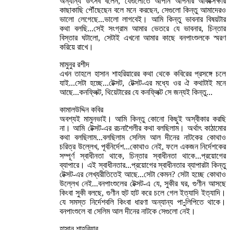
অন্যান্য উৎসব বলেন, যেগুলোতে আপনি আপনার আকাক্সক্ষার
কাছাকাছি পৌঁছেছেন বলে মনে করছেন, সেগুলো কিন্তু আমাদেরও
ভালো লেগেছে...ভালো লাগবেই। আমি কিন্তু ভাবনার বিষয়টার
কথা বলছি...সেই সংগ্রাম আমার ভেতরে যে ভাবনার, চিন্তার
বিস্তার ঘটালো, সেটাই এখনো আমার কাছে বনপাংশুলকে স্মরণ
করিয়ে রাখে।
মামুনুর রশীদ
এখন তাহলে হাসান শাহরিয়ারের কথা থেকে কবিরের প্রসঙ্গে চলে
যাই...সেটা হচ্ছে...টেক্সট, টেক্সট-এর মধ্যে ওর ঐ কথাটাই মনে
আছে...কনফ্লিক্ট, থিয়েটারের যে কনফ্লিক্ট সে জন্যই কিন্তু...
কামালউদ্দিন কবির
অবশ্যই মামুনভাই। আমি কিন্তু কোনো কিছুই অস্বীকার করছি
না। আমি টেক্সট-এর রচনাশৈলীর কথা বলছিলাম। অর্থাৎ কাঠামোর
কথা বলছিলাম...বলছিলাম সেলিম আল দীনের নাটকের কোথাও
চরিত্র উল্লেখ, পূর্বনির্দেশ...কোথাও নেই, ফলে একজন নির্দেশকের
সম্পূর্ণ স্বাধীনতা থাকে, চিন্তার স্বাধীনতা থাকে...প্রয়োগের
ব্যাপারে। এই স্বাধীনতার...প্রয়োগের স্বাধীনতার ব্যাপারটা কিন্তু
টেক্সট-এর লেখ্যরীতিতেই আছে...সেটা কেমন? সেটা হচ্ছে কোথাও
উল্লেখ নেই...বনপাংশুলের টেক্সট-এ যে, সুকীর ঘর, গুণীন আসছে
কিংবা সুকী বলছে, গুণীন হুট হাট করে চলে গেল ইত্যাদি ইত্যাদি।
যে সমস্ত নির্দেশবলি কিংবা ধারণা অন্যান্য পা-ুলিপিতে থাকে।
বনপাংশুলে বা সেলিম আল দীনের নাটকে সেগুলো নেই।
হাসান শাহরিয়ার