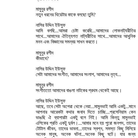
মামুনুর রশীদ
নতুন ধরনের থিয়েটার কাকে বলছো তুমি?
নাসির উদ্দিন ইউসুফ
আমি বলছি...আমরা চেষ্টা করেছি...আমাদের লোকনাট্যরীতির
সাথে...আমাদের ঐতিহ্যগত নাট্যরীতির সাথে...আমাদের আধুনিক
মনন এবং বিজ্ঞানের সমন্বয় সাধন করতে।
মামুনুর রশীদ
কীভাবে?
নাসির উদ্দিন ইউসুফ
সেটা আমাদের সংগীত, আমাদের সংলাপ, আমাদের নৃত্য...
মামুনুর রশীদ
সংগীততো আমাদের বাঙলা নাটকের প্রথম থেকেই আছে।
নাসির উদ্দিন ইউসুফ
আছে, তবে সেটা অপেরা থেকে নেয়া...মামুনভাই আমি একটু...মানে
আপনার আরেকটা কথার জবাব দিতে চাচ্ছি...প্রসেনিয়াম কেন
ভাঙছি ঐ ব্যাপারটা একটু বলে নিই। আমি কিন্তু মামুনভাই
এপিকের প্রতি একটু দুর্বল।...আমার মনে হয় পুরো জনপদ, তাদের
টোটাল জীবন, তাদের ভাবনা...তাদের স্বপ্ন, সমস্ত কিছু মিলিয়ে
অনেক মানুষ, অনেক ঘটনা...অনেক কিছু ঘটে। যার জন্য