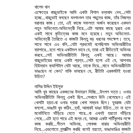
খালেদ খান
এক্ষেত্রে বাচ্চুভাইকে আমি একটা বিশাল ধন্যবাদ দেব...সেটা
হচ্ছে...বাচ্চুভাই বলছেন বনপাংশুল তার পছন্দের কাজ, তাঁর নিজস্ব
ঘরানার কাজ। তো, এই কাজে সফলতা অর্জন করেছেন একদল
নতুন অভিনেতা-অভিনেত্রী নিয়ে...এটা আমার কাছে দুরূহ এবং
একই সাথে কৃতিত্বের কাজ মনে হয়েছে। নতুন অভিনেতা-
অভিনেত্রী তৈরিতে এ কাজটা কিন্তু বড় ধরনের পদক্ষেপ। তবে,
সাথে সাথে এও বলি...যেটা প্রথমেই বলেছিলাম অভিনয়রীতির
ব্যাপারে...হতে পারে একটাদল ভাবে যে, তারা এই রীতিতেই অভিনয়
করবে...সেই অভিনয়রীতিটা কিন্তু একই আছে। আমার
বাচ্চুভাইয়ের কাছে একটা প্রশ্ন...সেটা হলো এই যে, আপনার
হিউম্যান ক্যাপিটাল যেটা আছে, তাকে দিয়ে...মানে অভিনয়রীতিটা
ভাঙছেন না কেন? নাকি ভাবছেন যে, রীতিটা এরকমটাই হওয়া
উচিত?
নাসির উদ্দিন ইউসুফ
আমি খুব কাছের একজনের উদাহরণ দিচ্ছি...উৎপল দত্ত। ওনার
অভিনয়রীতিটা কিন্তু একই ছিল...সেখানে উনি খেলেছেন। এই
খেলাটা হয়ত-বা ওনার দ্বারা খেলা সম্ভব ছিল। যুবরাজ যেটা
বললো...ভাঙাটা খুব কঠিন...হ্যাঁ, আমারই ভাঙা উচিত...তা না হলে
মনোটনিতে দাঁড়িয়ে যেতে পারে...বা এখনই হয়তো দাঁড়িয়ে
গেছে...এটা হতে পারে এই জন্য যে, আমরা একটা পার্টিকুলার লক্ষে
কাজ করছি...গীতল অভিনয়, লোকজ ধারায় অভিনয়রীতি
নিয়ে...এগুলোতে প্র্যাক্টিস করছি বলেই হয়তো, ভাঙাভাঙির কাজটা