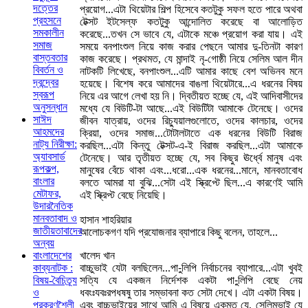
দত্তের
প্রয়োগ...এটা থিয়েটার শিল্প হিসেবে কতটুকু সফল হতে পারে অথবা
প্রহসনে
টেক্সট ইটসেল্ফ কতটুকু আন্দোলিত করেছে বা আলোড়িত
সমকালীন
করেছে...তখন সে ভাবে যে, এটাকে মঞ্চে প্রয়োগ করা যায়। এই
সমাজ
সময়ে বনপাংশুল নিয়ে কাজ করার পেছনে আমার দু-তিনটা কারণ
বাস্তবতার
কাজ করেছে। প্রথমত, যে মান্দাই নৃ-গোষ্ঠী নিয়ে সেলিম আল দীন
বিবর্তন ও
নাটকটি লিখেছে, বনপাংশুল...এটি আমার কাছে বেশ অভিনব মনে
দ্বন্দ্বের
হয়েছে। বিশেষ করে আমাদের বাঙলা থিয়েটারে...এ ধরনের বিষয়
স্বরূপ
নিয়ে এর আগে লেখা হয় নি। দ্বিতীয়ত হচ্ছে যে, এই আদিবাসীদের
অনুসন্ধান
মধ্যে যে বিউটি-টা আছে...এই বিউটিটা আমাকে টেনেছে। ওদের
সাঈদ
জীবন যাত্রায়, ওদের রিচ্যুয়ালগুলোতে, ওদের কালচার, ওদের
আহমদের
ক্রিয়া, ওদের সমাজ...টোটালটাতে এক ধরনের বিউটি বিরাজ
নাট্য নিরীক্ষা:
করছিল...এটা কিন্তু টেক্সট-এ-ই বিরাজ করছিল...এটা আমাকে
অ্যাবসার্ড
টেনেছে। আর তৃতীয়ত হচ্ছে যে, সব কিছুর ঊর্ধ্বে মানুষ এবং
রূপকল্প,
মানুষের বেঁচে থাকা এবং...ধরো...এক ধরনের...মানে, মানবতাবোধ
বাংলার
বলতে আমরা যা বুঝি...সেটা এই স্ক্রিপ্টে ছিল...এ কারণেই আমি
মেটাফর,
এই স্ক্রিপ্ট বেছে নিয়েছি।
উদারনৈতিক
মানবতাবাদ ও
হাসান শাহরিয়ার
জাতীয়তাবাদের
আলোচকগণ যদি প্রযোজনার ব্যাপারে কিছু বলেন, তাহলে...
অন্বয়
খালেদ খান
বাংলাদেশের
বাচ্চুভাই যেটা বলছিলেন...পা-ুলিপি নির্বাচনের ব্যাপারে...এটা খুবই
কাব্যনাটক :
সত্যি যে একজন নির্দেশক একটা পা-ুলিপি বেছে নেয়
বিষয়-বৈচিত্র্য
ধবংঃযবঃরপধষষু তার সম্ভাবনা কত সেটা দেখে। এটা একটা বিষয়।
ও
এবং বাচ্চুভাইয়ের সাথে আমি এ বিষয়ে একমত যে, সেলিমভাই যে
প্রকরণশৈলী