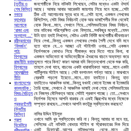
জনগোষ্ঠীকে নিয়ে নাটকটা লিখেছেন, সেটার মধ্যেও একটা ঔদার্য
[তৃতীয় ও
আছে। আমার আবার আরেকটা জায়গায় গিয়ে মনে হচ্ছে...সেটা
শেষ কিস্তি]
ঠিক এই আলোচনার সূত্র ধরে না...সেটা হলো, একজন লেখকের
নবতর
রিপিটেশন, সেটা বিষয় নির্বাচনই হোক আর ভাষাশৈলীর দিক থেকেই
ব্যাখ্যার
হোক কিংবা...মানে, সেখানে গিয়ে...সেলিমভাইয়ের বিষয় নির্বাচন,
আলোকে
তার নাটকের পরিপ্রেক্ষিত এবং বিস্তার...সবকিছুর মধ্যেই...যেমন
‘রাজা এবং
উনি হাত হদাই লিখলেন, সেটাও একটা নির্দিষ্ট জনগোষ্ঠীর জীবনাচরণ
অন্যান্য ...’
নিয়ে লেখা...কিন্তু একজন লেখকের লেখার শৈলী দেখে যদি মনে
রবীন্দ্রনাথের
হতে থাকে যে...ও আচ্ছা এই স্টাইলটা ওনার...সেটা একজন
‘বিসর্জন’
নির্দেশককে কোথাও গিয়ে সীমাবদ্ধ করে দিতে পারে কিনা, বা
পাঠ:
একজন অভিনেতা বা অভিনেত্রীকে ঐধরনের বাচনে অভ্যস্ত করে
বিশ্বাসের
তুলতে পারে কিনা? কারণ আমরা যদি কিত্তনখোলা থেকে শুরু করি,
রাজনীতি বনাম
তাহলে দেখা যাবে, বাচনের একটা ধারাবাহিকতা আছে...মানে একটা
বিশ্বাসের
পার্টিকুলার স্টাইল আছে। সেটা বনপাংশুল পর্যন্ত আছে। মাঝখানে
আধ্যাত্মিক
ব্রেকটা পড়লো ইয়েতে...মানে...হাত হদাইতে। কিন্তু হাত
নীতি
হদাইতেও আঞ্চলিক ভাষা...কিন্তু যখনই কোনো ইমেজ বা ইমেজারি
বাংলাদেশের
তৈরি হচ্ছে, সেখানে ঐ আঞ্চলিক ভাষাই দেখা গেছে সেলিমভাইয়ের
কাব্যনাটক :
যে নিজস্ব মৌলিকত্ব আছে সেটাই প্রকাশ পাচ্ছে। তো...সেখানে
বিষয়-বৈচিত্র্য
নির্দেশক হিসেবে আপনি বারবার যে একই স্ক্রিপ্টের মধ্যে নিজেকে
ও
সম্পৃক্ত রাখছেন...সেখানে আপনি কতটুকু স্বস্তিবোধ করছেন?
প্রকরণশৈলী
[দ্বিতীয়
নাসির উদ্দিন ইউসুফ
কিস্তি]
ওখানে আমি খুব স্বস্তিবোধ করি না। কিন্তু আমার যা মনে হয়,
গ্রুপ
সেলিমের এই নাটকটা বোধহয় স্টাইল বা স্ট্রাকচারের দিক দিয়ে
থিয়েটারে
একটু ডিফারেন্ট...আগের নাটকগুলোর থেকে...মানে এটা
রবীন্দ্রনাটক :