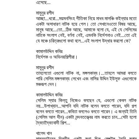
এসেছে...
মামুনুর রশীদ
আচ্ছা...ধরো...ময়মনসিংহ গীতিকা নিয়ে মাধব মালঞ্চি কইন্যার মতো
একটা অসাধারণ নাটক হয়ে গেল। তো সেখানেওতো বিষয় আছে,
মানুষ আছে...তো...ঠিক আছে, আমাকে বলো যে, এই যে সেলিমের
নাটকে সংলাপ নেই, বর্ণনা নেই, এমনকি নির্দেশনাও নেই...তো এই
যে মঞ্চে চরিত্রগুলো কথা বলে...এই সংলাপ উদ্ধার করলো কে?
কামালউদ্দিন কবির
নির্দেশক ও অভিনয়শিল্পীরা।
মামুনুর রশীদ
তাহলেতো এগুলো নাটক না, মঙ্গলকাব্য।...তাহলে আমরা বলতে
পারি সেলিম মঙ্গলকাব্য লেখেন এবং নাসির উদ্দিন ইউসুফ এগুলোকে
মঞ্চরূপ দেন।
কামালউদ্দিন কবির
সেলিম স্যার কিন্তু নিজেও বলছেন যে, এগুলো কেবল নাটক
নয়...উপাখ্যান...আপনি যদি নাটক বলেন বলতে পারেন, যদি গল্প
বলেন বলতে পারেন...কবিতা বললেও বলতে পারেন। এ জন্যই তিনি
(সেলিম আল দীন) একটা নন্দনতত্ত্বের নাম করতে চান...সেটা হলো
দ্বৈতাদ্বৈতবাদী শিল্প...
খালেদ খান
মামুনভাইয়ের দ্বিতীয় একটা কথা ছিল...স্পেক্টল তৈরি করার