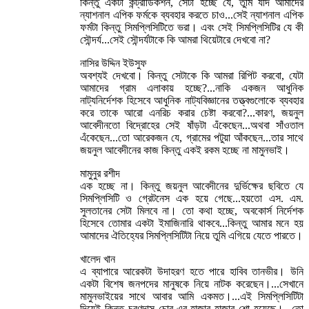
কিন্তু একটা কন্ট্রাডিকশন, সেটা হচ্ছে যে, তুমি যদি আমাদের
ন্যাশনাল এপিক ফর্মকে ব্যবহার করতে চাও...সেই ন্যাশনাল এপিক
ফর্মটা কিন্তু সিমপ্লিসিটিতে ভরা। এবং সেই সিমপ্লিসিটির যে কী
সৌন্দর্য...সেই সৌন্দর্যটাকে কি আমরা থিয়েটারে দেখবো না?
নাসির উদ্দিন ইউসুফ
অবশ্যই দেখবো। কিন্তু সেটাকে কি আমরা রিপিট করবো, যেটা
আমাদের গ্রাম এলাকায় হচ্ছে?...নাকি একজন আধুনিক
নাট্যনির্দেশক হিসেবে আধুনিক নাট্যবিজ্ঞানের তত্ত্বগুলোকে ব্যবহার
করে তাকে আরো এনরিচ করার চেষ্টা করবো?...কারণ, জয়নুল
আবেদীনতো বিদ্রোহের সেই ষাঁড়টা এঁকেছেন...অথবা সাঁওতাল
এঁকেছেন...তো আরেকজন যে, গ্রামের পটুয়া আঁকছেন...তার সাথে
জয়নুল আবেদীনের কাজ কিন্তু একই রকম হচ্ছে না মামুনভাই।
মামুনুর রশীদ
এক হচ্ছে না। কিন্তু জয়নুল আবেদীনের দুর্ভিক্ষের ছবিতে যে
সিমপ্লিসিটি ও গ্রেটনেস এক হয়ে গেছে...হয়তো এস. এম.
সুলতানের সেটা মিলবে না। তো কথা হচ্ছে, অবকোর্স নির্দেশক
হিসেবে তোমার একটা ইমাজিনারি থাকবে...কিন্তু আমার মনে হয়
আমাদের ঐতিহ্যের সিমপ্লিসিটিটা নিয়ে তুমি এগিয়ে যেতে পারতে।
খালেদ খান
এ ব্যাপারে আরেকটা উদাহরণ হতে পারে হাবিব তানভীর। উনি
একটা বিশেষ জনপদের মানুষকে নিয়ে নাটক করেছেন।...সেখানে
মামুনভাইয়ের সাথে আবার আমি একমত।...এই সিমপ্লিসিটিটা
দিয়েই কিন্তু চরণদাস চোর-এর হাজার হাজার শো হয়েছে।...তো