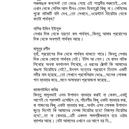
পঞ্চমাঙ্ক কনসেপ্ট তো ভেঙে গেছে এই শতাব্দীর শুরুতেই...এবং
এখান থেকে সেলিম আল দীনও তেমন ডিফারেন্ট কিছু না। সেলিমের
পুরো নাটকটি যদি দেখ...তো সেখানে...ওয়েস্টার্ন থিয়েটার থেকে
কতটা পার্থক্য?
নাসির উদ্দিন ইউসুফ
লেখার দিক থেকে হয়তো কম পার্থক্য...কিন্তু আমার প্রয়োগের
দিক থেকে অবশ্যই পার্থক্য আছে।
মামুনুর রশীদ
হ্যাঁ, প্রয়োগের দিক থেকে পার্থক্য থাকতে পারে। কিন্তু লেখার
দিক থেকে কোনো পার্থক্য নেই। ইটস আ প্লে। যে বাসন নাটক
লিখেছে অথবা বনপাংশুল লিখেছে, এ ধরনের টেক্সট কি আমাদের
বাঙলা থিয়েটারে নেই?...উৎপল দত্তের প্রয়োগে তিতাস একটি
নদীর নাম হয়েছে...তো সেখানে প্রসেনিয়াম ভেঙে...অনেক লোকজ
গান ব্যবহার করে...মানে অসাধারণ প্রযোজনা করেছে...
কামালউদ্দিন কবির
কিন্তু মামুনভাই এসব উপাদান ব্যবহার করাই না কেবল...একটু
আগেই যে প্রসঙ্গটা এসেছিল যে, পাঁচালীর কিছু একটা ব্যবহার করা,
বা গাজনের কিছু একটা ব্যবহার করা...অর্থাৎ এসব লোকজ উপাদান
জুড়ে দিলেই কি আমাদের দেশজ থিয়েটার হবে? নিজস্ব থিয়েটার
হবে?...তা না বোধহয়...এটি একদম সামগ্রীকভাবে হয়ে ওঠার
ব্যাপার আছে। যেটা আমাদের এখানে এর আগে হয় নি...