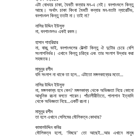
এটা বোধহয় চাকা, যৈবতী কন্যার মন-এ নেই। বনপাংশুলে কিন্তু
আছে। অর্থাৎ চাকা কিংবা যৈবতী কন্যার মন-যতটা ন্যারেটিভ,
বনপাংশুল কিন্তু ততটা না। তাই না?
নাসির উদ্দিন ইউসুফ
না, বনপাংশুলও একই রকম।
হাসান শাহরিয়ার
না, বাচ্চু ভাই, বনপাংশুলের টেক্সট কিন্তু ঐ দুটোর চেয়ে বেশি
সংলাপনির্ভর। এখানে কিন্তু চরিত্র এবং তার সংলাপ উদ্ধার করা
সহজতর।
মামুনুর রশীদ
যদি সংলাপ না থাকে তা হলে... এটাতো মঙ্গলকাব্যের মতো...
নাসির উদ্দিন ইউসুফ
না, মঙ্গলকাব্য হবে কেন? মঙ্গলকাব্য থেকে অভিজ্ঞতা নিয়ে কোনো
আধুনিক রচনা বলতে পারেন। পাঁচালীরীতিতে, পালাগান ইত্যাদি
থেকে অভিজ্ঞতা নিয়ে...একটি রচনা।
মামুনুর রশীদ
তা হলে এখানে সেলিমের মৌলিকত্ব কোথায়?
কামালউদ্দিন কবির
মৌলিকত্ব হলো, ‘বিষয়ে’ তো আছেই...আর এখানে মানুষ