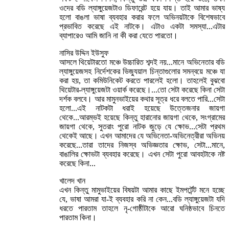
ওদের বডি ল্যাঙ্গুয়েজটাও ডিফারেন্ট হয়ে যায়। তাই আমার ভাষ্য
হলো বাঙলা ভাষা ব্যবহার করার ফলে অভিনয়টাকে বিশেষভাবে
প্রভাবিত করেছে এই নাটকে। এটাও একটা সমস্যা...এটার
ব্যাপারেও আমি জানি না কী করা যেতে পারতো।
নাসির উদ্দিন ইউসুফ
আসলে থিয়েটারতো মঞ্চে উচ্চারিত শব্দই নয়...মানে অভিনেতার বডি
ল্যাঙ্গুয়েজসহ নির্দেশকের ভিজ্যুয়াল চিন্তাগুলোর সমন্বয়ে মঞ্চে যা
করা হয়, তা কমিউনিকেট করতে পারলেই হলো। তাহলেই বুঝবো
থিয়েটার-ল্যাঙ্গুয়েজটা ওয়ার্ক করেছে।...তো সেটা করেছে কিনা সেটা
দর্শক বলবে। আর মামুনভাইয়ের কথার সূত্র ধরে বলতে পারি...সেটা
হলো...এই নাটকটা ধরাই হয়েছে উত্তেজনার জায়গা
থেকে...আরম্ভই হয়েছে কিন্তু হারানোর জায়গা থেকে, সংগ্রামের
জায়গা থেকে, সুতরাং পুরো নাটক জুড়ে যে ক্ষোভ...সেটা প্রথম
থেকেই আছে। এখন আমাদের যে অভিনেতা-অভিনেত্রীরা অভিনয়
করেছে...তারা তাদের নিজস্ব অভিজ্ঞতার ক্ষোভ, সেটা...মানে,
বাঙালির ক্ষোভটা ব্যবহার করেছে। এখন সেটা পুরো আবহটাকে নষ্ট
করেছে কিনা...
খালেদ খান
এখন কিন্তু মামুভাইয়ের বিষয়টা আমার কাছে ইমপর্টেন্ট মনে হচ্ছে
যে, ভাষা আমরা যা-ই ব্যবহার করি না কেন...বডি ল্যাঙ্গুয়েজটা যদি
ধরতে পারতাম তাহলে নৃ-গোষ্ঠীটাকে আরো ঘনিষ্ঠভাবে চিনতে
পারতাম কিনা।