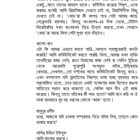
একটু...মানে তাদের আভাস থাকে। কস্টিউম করেছে শিমূল...ওকে
বারবার বলেছি আমি রিয়ালিজম দেখতে চাই না, রিয়ালিস্টিক কিছু
দেখতে চাই না। ‘কোচ’রা কী কাপড় পরে সেটা আমার কাছে
সেকেন্ডারি ব্যাপার। কিন্তু বংংবহপব-এর দিক থেকে...টোটাল
থিয়েটারটার যখন বংংবহপব নিয়ে চিন্তা করবো...তখন সেখানে
‘কোচ’রা আছে কিনা সেটা মুখ্য হয়ে দাঁড়াবে।
খালেদ খান
এটা কি আমরা এভাবে বলতে পারি...আসলে ল্যাঙ্গুয়েজটা কতটা
জরুরি? আমি কমিউনিকেট করতে পারছি কিনা...আমরা যখন হাবিব
তানভীরের কাজ দেখি, রতন থিয়ামের কাজ দেখি বা সেদিন ইন্ডিয়া
থেকে আরেকটা পুরোপুরি সংস্কৃত নাটক...উড়িষ্যার
বোধহয়...দেখলাম...তো দর্শকের সাথে কমিউনিকেট কিন্তু করে।
এখন বনপাংশুল যদি মান্দাইদের নিজস্ব ভাষা হুবহু ব্যবহার করে
প্রযোজিত হতো...তবে হয়তো একটা গবেষণার কাজ হিসেবে বাঙলা
সাহিত্যে স্থান করে থাকতো যে, সেলিম আল দীন এই কাজ
করেছে। কিন্তু তাতে নাটকের কী লাভ হতো? আমি মনে করি না ঐ
ভাষা ব্যবহারে খুব বড় ধরনের কোনো ‘কাজ’ হতো।
মামুনুর রশীদ
ধরো, আজকে যদি চাকমা সম্প্রদায় নিয়ে নাটক লিখ, তাহলে কোন
ভাষায় করবে?
নাসির উদ্দিন ইউসুফ
আমি বাংলায় করবো।