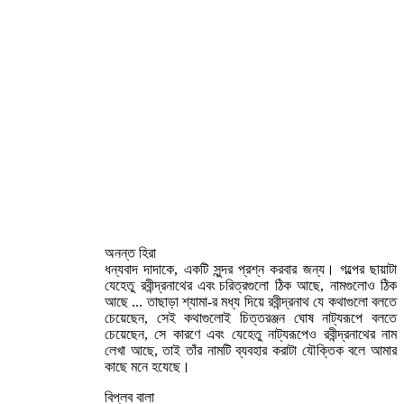
অনন্ত হিরা
ধন্যবাদ দাদাকে, একটি সুন্দর প্রশ্ন করবার জন্য। গল্পের ছায়াটা
যেহেতু রবীন্দ্রনাথের এবং চরিত্রগুলো ঠিক আছে, নামগুলোও ঠিক
আছে ... তাছাড়া শ্যামা-র মধ্য দিয়ে রবীন্দ্রনাথ যে কথাগুলো বলতে
চেয়েছেন, সেই কথাগুলোই চিত্তরঞ্জন ঘোষ নাট্যরূপে বলতে
চেয়েছেন, সে কারণে এবং যেহেতু নাট্যরূপেও রবীন্দ্রনাথের নাম
লেখা আছে, তাই তাঁর নামটি ব্যবহার করাটা যৌক্তিক বলে আমার
কাছে মনে হযেছে।
বিপ্লব বালা