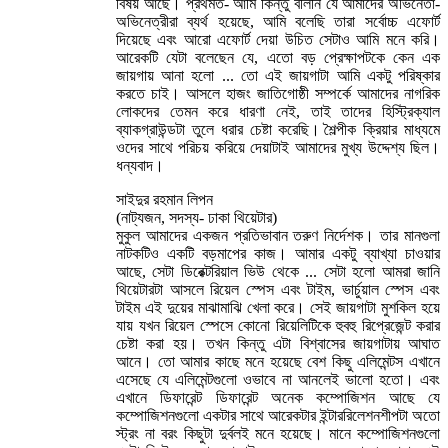
বিষয় আছে। প্রথমত- আমি কিন্তু বলিনি যে আমাদের অভিনেতা-
অভিনেত্রীরা ব্যর্থ হয়েছে, আমি বলেছি তারা সর্বোচ্চ এফোর্ট
দিয়েছে এবং আরো এফোর্ট দেয়া উচিত সেটাও আমি মনে করি।
আরেকটি যেটা বলেছেন যে, এতো বড় প্রেক্ষাপটকে কেন এক
জায়গায় আনা হলো ... তো এই জায়গাটা আমি একটু পরিষ্কার
করতে চাই। আসলে হাজং জাতিগোষ্ঠী সম্পর্কে আমাদের নাগরিক
লোকদের তেমন করে ধারণা নেই, তাই তাদের হিস্ট্রিক্যাল
ব্যাকগ্রাউন্ডটা তুলে ধরার চেষ্টা করেছি। শৈল্পীক ক্রিয়ার মাধ্যমে
ওদের সাথে পরিচয় করিয়ে দেয়াটাই আমাদের মুখ্য উদ্দেশ্য ছিল।
ধন্যবাদ।
সাইদুর রহমান লিপন
(নাট্যজন, সদস্য- ঢাকা থিয়েটার)
মুকুল আমাদের একজন প্রতিভাবান তরুণ নির্দেশক। তার মানগুলা
নাটকটিও একটি বড়মাপের কাজ। আমার একটু ব্যাখ্যা চাওয়ার
আছে, সেটা ডিরেক্টরিয়াল ভিউ থেকে ... সেটা হলো আমরা জানি
থিয়েটারটা আসলে রিয়েল স্পেস এবং টাইম, ভার্চুয়াল স্পেস এবং
টাইম এই দুয়ের মাঝামাঝি খেলা করে। সেই জায়গাটা মুশকিল হয়ে
যায় যখন রিয়েল স্পেসে কোনো রিয়েলিটিকে হুবহু রিপ্রেজেন্ট করার
চেষ্টা করা হয়। তখন কিন্তু এটা বিশ্বাসের জায়গাটায় আঘাত
আনে। তো আমার কাছে মনে হয়েছে বেশ কিছু এলিমেন্টস এখানে
এসেছে যে এলিমেন্টগুলো ওভাবে না আনলেই ভালো হতো। এবং
এখানে ডিফারেন্ট ডিফারেন্ট অনেক কম্পোজিশন আছে যে
কম্পোজিশনগুলো একটার সাথে আরেকটার ইন্টাররিলেশনশীপটা অতো
স্ট্রং না বরং কিছুটা দুর্বলই মনে হয়েছে। মানে কম্পোজিশনগুলো