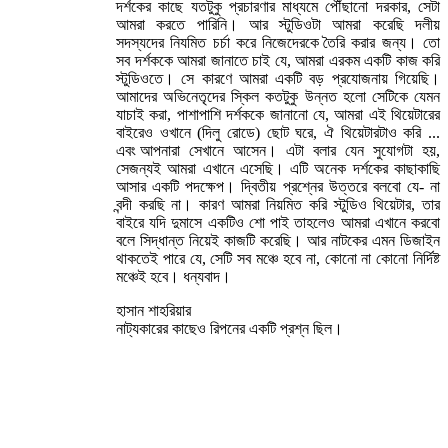
দর্শকের কাছে যতটুকু প্রচারণার মাধ্যমে পৌঁছানো দরকার, সেটা
আমরা করতে পারিনি। আর স্টুডিওটা আমরা করেছি দলীয়
সদস্যদের নিযমিত চর্চা করে নিজেদেরকে তৈরি করার জন্য। তো
সব দর্শককে আমরা জানাতে চাই যে, আমরা এরকম একটি কাজ করি
স্টুডিওতে। সে কারণে আমরা একটি বড় প্রযোজনায় গিয়েছি।
আমাদের অভিনেতৃদের স্কিল কতটুকু উন্নত হলো সেটিকে যেমন
যাচাই করা, পাশাপাশি দর্শককে জানানো যে, আমরা এই থিয়েটারের
বাইরেও ওখানে (দিলু রোডে) ছোট ঘরে, ঐ থিয়েটারটাও করি ...
এবং আপনারা সেখানে আসেন। এটা বলার যেন সুযোগটা হয়,
সেজন্যই আমরা এখানে এসেছি। এটি অনেক দর্শকের কাছাকাছি
আসার একটি পদক্ষেপ। দ্বিতীয় প্রশ্নের উত্তরে বলবো যে- না
বন্দী করছি না। কারণ আমরা নিয়মিত করি স্টুডিও থিয়েটার, তার
বাইরে যদি দুমাসে একটিও শো পাই তাহলেও আমরা এখানে করবো
বলে সিদ্ধান্ত নিয়েই কাজটি করেছি। আর নাটকের এমন ডিজাইন
থাকতেই পারে যে, সেটি সব মঞ্চে হবে না, কোনো না কোনো নির্দিষ্ট
মঞ্চেই হবে। ধন্যবাদ।
হাসান শাহরিয়ার
নাট্যকারের কাছেও রিপনের একটি প্রশ্ন ছিল।