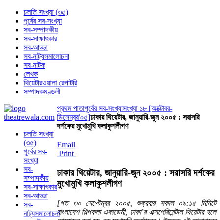
চলতি সংখ্যা (৩৫)
পূর্বের সব-সংখ্যা
সব-সম্পাদকীয়
সব-সাক্ষাৎকার
সব-আড্ডা
সব-নাট্যসমালোচনা
সব-নাটক
লেখক
থিয়েটারওয়ালা রেপাটরি
সম্পাদকমণ্ডলী
প্রথম পাতা
পূর্বের সব-সংখ্যা
সংখ্যা ১৮ [অক্টোবর-
ডিসেম্বর'০৫]
ঢাকার থিয়েটার, জানুয়ারি-জুন ২০০৫ : সরাসরি
দর্শকের মুখোমুখি কলাকুশলীগণ
চলতি সংখ্যা
(৩৫)
Email
পূর্বের সব-
Print
সংখ্যা
সব-
ঢাকার থিয়েটার, জানুয়ারি-জুন ২০০৫ : সরাসরি দর্শকের
সম্পাদকীয়
মুখোমুখি কলাকুশলীগণ
সব-সাক্ষাৎকার
সব-আড্ডা
[গত ৩০ সেপ্টেম্বর ২০০৫, শুক্রবার সকাল ০৯:১৫ মিনিটে
সব-
বাংলাদেশ শিল্পকলা একাডেমী, ঢাকা’র এক্সপেরিমেন্টাল থিয়েটার হলে
নাট্যসমালোচনা