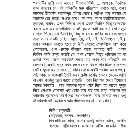
প্রশ্নটির দুটো ভাগ আছে। উত্তর দিচ্ছি ... আমাকে নির্দেশক
যখন বললেন যে এই নাটকটির মঞ্চ পরিকল্পনা করতে হবে, তখন
নাটকের রিহার্সেল অনেকদূর এগিয়ে গেছে। স্ক্রীপ্ট পড়ে বললাম যে
আমাকে তো মহড়া দেখতে হবে। আপনার স্পেস ইউটিলাইজেশন,
মুভমেন্ট, ব্লকিং এসব মিলিয়ে দেখে একটা জিনিস ভিজ্যুয়ালাইজ
করবো এবং এর অর্ন্তনিহিত ভাবটা বুঝতে চেষ্টা করবো। তো মহড়া
দেখতে গিয়ে দেখি উনি কিছু কিছু জায়গায় ব্লকিং করে ফেলেছেন
এবং ওনার একটা চাহিদা আছে যে, এই এই জিনিসগুলো চাই।
তখন আমাকে ভাবতে হলো যে উনি যেহেতু স্পেসটাকে ভাগ করে
ফেলেছেন, এখন এটাকে কীভাবে কাজে লাগাতে পারি। একটা
জিনিস আমি লক্ষ্য করেছি যে, যখন কোনো কিছুর পরিবর্তন হয় বা
একটা সময় থেকে আরেকটা সময়ে যায় তখন তার পরিবর্তন হয়
ভেতরে। একটা মানুষ যখন বদলে যেতে থাকে তার চিন্তার জগতে
সেটার সূচনা হয় ভেতরে ... বাহির থেকে একটা প্রবাহ আসে শুধু।
এই ভাঙনের জায়গাটা তৈরি করার চেষ্টা করেছি ভেতর থেকে- জানি
না সেটা কতটুকু তুলে ধরতে পেরেছি। তবে নির্দেশক মেনে নিযেছেন
আমার ভাবনাটা। আর নাটকের সূচনা যেটা দিযে হয় নাচের মূদ্রা
দিয়ে সেখানে স্পেসটা এত ছোট হয়ে যায় যার জন্য নাটকের মূল
জায়গায় প্রবেশের আগে মঞ্চ স্থাপনাগুলো নিয়ে আসতে হয়। শুধু
ঐ জায়গাতেই, এমনিতে আর পরিবর্তন হয় না। ধন্যবাদ।
দিলীপ চক্রবর্তী
(নাট্যজন, সদস্য- দেশনাটক)
হিরাভাইয়ের কাছে আমার একটু জানার আছে, আপনি
বলেছেন রবীন্দ্রনাথের অন্যান্য নাটক করেননি দলীয়