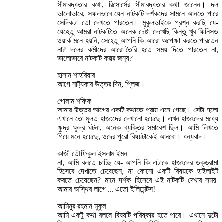
সীমাবদ্ধতার কথা, রিসোর্সের সীমাবদ্ধতার কথা জানেন। দল
ভালোভাবে, সফলভাবে যেন নাটকটি দর্শকদের সামনে আনতে পারে
সেদিকটা তো দেখতে পারতেন। মুকুলভাইকে প্রশ্ন করছি যে-
যেহেতু আমরা নাটকটিতে অনেক চেষ্টা দেখেছি কিন্তু খুব ফিনিসড
ওয়ার্ক মনে হয়নি, সেহেতু আপনি কি আরো অপেক্ষা করতে পারতেন
না? দলের কর্মীদের আরো তৈরি হতে সময় দিতে পারতেন না,
ভালোভাবে নাটকটি করার জন্য?
হাসান শাহরিয়ার
আগে নাট্যকার উত্তর দিন, প্লিজ।
গোলাম শফিক
আমার উত্তর আগের একটি কথাতে প্রায় এসে গেছে। সেটা হলো
এখানে তো মূলত হাজংদের দেখানো হয়েছে। এখন হাজংদের মধ্যে
ক্ষুদ্র ক্ষুদ্র ঘটনা, অনেক ব্যক্তির সমাবেশ ছিল। আমি লিখতে
গিয়ে মনে হয়েছে, ওদের পুরো বিষয়টাকেই আনবো। ধন্যবাদ।
কাজী তৌফিকুল ইসলাম ইমন
না, আমি বলতে চাচ্ছি যে- আপনি কি এটাকে হাজংদের ডকুড্রামা
হিসেবে দেখাতে চেয়েছেন, না কোনো একটি বিষয়কে হাইলাইট
করতে চেয়েছেন? মানে দর্শক হিসেবে এই নাটকটি দেখার সময়
আমার অস্থির লাগে ... এতো ইলিমেন্টস!
আমিনুর রহমান মুকুল
আমি একটু কথা বললে বিষয়টি পরিষ্কার হতে পারে। এখানে দুটো