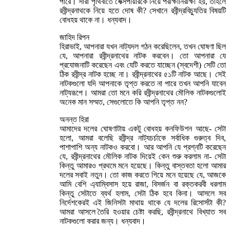
পারে। সারা পৃথিবীতে শেক্সপীয়ারকে নিয়ে পরীক্ষানিরীক্ষা হয়, তাহলে
রবীন্দ্রনাথকে নিয়ে হতে দোষ কী? সেখানে রবীন্দ্রবিচ্যুতির বিষয়টি
বোধহয় থাকে না। ধন্যবাদ।
জাহিদ রিপন
হিরাভাই, আপনারা যখন নাট্যদল গঠন করেছিলেন, তখন ঘোষণা ছিল
যে, আপনারা রবীন্দ্রনাথের নাটক করবেন। তো আপনারা যে
প্রযোজনাটি করেছেন এবং যেটি করতে যাচ্ছেন (স্বদেশী) সেটি তো
ঠিক রবীন্দ্র নাটক হচ্ছে না। রবীন্দ্রনাথের ৫১টি নাটক আছে। সেই
নাটকগুলো যদি আপনাকে তৃপ্ত করতে না পারে তখন আপনি যাবেন
নাট্যরূপে। আমরা তো মনে করি রবীন্দ্রনাথের মৌলিক নাটকগুলোই
অনেক মান সম্মত, সেগুলোতে কি আপনি তৃপ্ত নন?
অনন্ত হিরা
আমাদের দলের ঘোষণাটায় একটু বোধহয় কনফিউশন আছে- সেটা
হলো, আমরা বলেছি রবীন্দ্র নাট্যচর্চাকে সর্বাধিক গুরুত্ব দিব,
পাশাপাশি অন্য নাটকও করবো। আর আপনি যে প্রশ্নটি করেছেন
যে, রবীন্দ্রনাথের মৌলিক নাটক দিয়েই কেন শুরু করলাম না- সেটা
কিন্তু আমারও প্রথমে মনে হয়েছে। কিন্তু বাস্তবতা হলো আমার
দলের সবাই নতুন। তো কাজ করতে গিয়ে মনে হয়েছে যে, আজকে
আমি বেশি এ্যাম্বিসাস হয়ে রাজা, বিসর্জন বা রক্তকরবী ধরলাম
কিন্তু সেটাতে ব্যর্থ হলাম, সেটা ঠিক হবে কিনা। আসলে সব
নির্দেশকেরই এই জিনিসটা মাথায় থাকে যে দলের রিসোর্সটা কী?
আমরা আসলে তৈরি হওয়ার চেষ্টা করছি, রবীন্দ্রনাথে বিখ্যাত সব
নাটকগুলো করার জন্য। ধন্যবাদ।