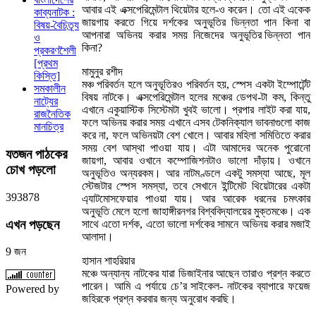
আবার এই এক্সপেরিমেন্টাল থিয়েটার হলে-ও করেন। তো এই একেক
কাব্যনাটক :
জায়গায় করতে গিয়ে দর্শকের অনুভূতির ভিন্নতা পান কিনা বা
বিষয়-বৈচিত্র্য
আপনারা অভিনয় করার সময় নিজেদের অনুভূতির ভিন্নতা পান
ও
কিনা?
প্রকরণশৈলী
[প্রথম
মামুনুর রশীদ
কিস্তি]
মঞ্চ পরিবর্তন হলে অনুভূতিরও পরিবর্তন হয়, স্পেস একটা ইম্পোর্টেন্ট
সমকালীন
বিষয় নাটকে। এক্সপেরিমেন্টাল হলের মঞ্চের ডেপথ-টা কম, কিন্তু
নাট্যের
এখানে একুয়াস্টিক সিস্টেমটা খুবই ভালো। প্রপার লাইট করা যায়,
রাজনৈতিক
ফলে অভিনয় করার সময় এখানে এসব টেকনিক্যাল ভাবনাগুলো কাজ
মানচিত্র
করে না, ফলে অভিনয়টা বেশ খোলে। আবার মহিলা সমিতিতে করার
সময় বেশ আস্থা পাওয়া যায়। এটা আমাদের অনেক পুরোনো
যতজন
পাঠকের
জায়গা, আবার ওখানে কম্পোজিশনটাও ভালো দাঁড়ায়। ওখানে
চোখ পড়লো
অনুভূতিও অন্যরকম। আর নাটমণ্ডলে একটু সমস্যা আছে, মূল
স্টেজটার স্পেস সমস্যা, তবে সেখানে ইন্টিমেট থিয়েটারের একটা
3
9
3
8
7
8
এ্যাটমোসফেয়ার পাওয়া যায়। আর আরেক ধরনের চমৎকার
অনুভূতি মেলে হলো জাহাঙ্গীরনগর বিশ্ববিদ্যালয়ের মুক্তমঞ্চে। এক
এখন
পড়ছেন
সাথে এতো দর্শক, এতো ভালো দর্শকের সামনে অভিনয় করার মজাই
আলাদা।
9 জন
হাসান শাহরিয়ার
মঞ্চে অন্যান্য নাটকের যারা ডিজাইনার আছেন তারাও প্রশ্ন করতে
পারেন। আমি এ পর্যায়ে চে’র সাইকেল- নাটকের ব্যাপারে ফয়েজ
Powered by
জহিরকে প্রশ্ন করবার জন্য অনুরোধ করছি।