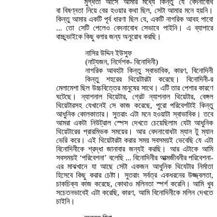
মুগ্ধতা আসে আমার মধ্যে কিন্তু যে বেদনাবোধ
বা বিষণ্নতা নিয়ে বের হওয়ার কথা ছিল, সেটা আমার মনে হয়নি।
কিন্তু আমার একটি পূর্ব ধারণা ছিল যে, একটি নাগরিক আবহ পাবো
... তো সেটি পেলেও বেদনাবোধ সেভাবে পাইনি। এ ব্যাপারে
বাচ্চুভাইকে কিছু বলার জন্য অনুরোধ করছি।
নাসির উদ্দিন ইউসুফ
(নাট্যজন, নির্দেশক- বিনোদিনী)
নাগরিক আবহটা কিন্তু স্বাভাবিক, কারণ, বিনোদিনী
কিন্তু শহরের থিয়েটারটা করেছে। বিনোদিনী-র
মেলামেশা ছিল উচ্চবিত্তের মানুষের সাথে। এটি তার পেশার কারণে
ঘটেছে। ন্যাশনাল থিয়েটার, গ্রেট ন্যাশনাল থিয়েটার, বেঙ্গল
থিয়েটারসহ যেখানেই সে কাজ করেছে, পুরো পরিবেশটাই কিন্তু
আধুনিক কোলকাতার। সুতরাং এটা মনে হওয়াটা স্বাভাবিক। তবে
আমরা একটা নিউট্রাল স্পেস দেখতে চেয়েছিলাম যেটা আধুনিক
থিয়েটারের প্রারম্ভিক সময়ের। আর বেদনাবোধটা ম্যান টু ম্যান
ভেরি করে। এই থিয়েটারটা করার সময় সবসময়ই ভেবেছি যে এটা
বিনোদিনীকে শ্রদ্ধা জানাবার জন্যই করছি। আর এটাকে আমি
সবসময়ই ‘পরিবেশনা’ বলেছি ... বিনোদিনীর আত্মজীবনীর পরিবেশনা-
এর মাঝখানে যা আছে সেটা একজন আধুনিক থিযেটার নির্মাতা
হিসেবে কিছু করার চেষ্টা। সুতরাং সর্বত্র একধরনের উজ্জ্বলতা,
চাকচিক্য কাজ করেছে, কোথাও মলিনতা স্পর্শ করেনি। আমি খুব
সচেতনভাবেই এটা করেছি, কারণ, আমি বিনোদিনীকে মলিন দেখতে
চাইনি।