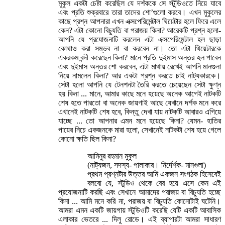
মুকুল একটা চেষ্টা করেছিল যে দর্শককে সে স্টুডিওতে নিয়ে যাবে
এবং প্রতি শুক্রবারে তারা তাদের শো’গুলো করবে। এখন মুকুলের
কাছে প্রশ্ন আপনারা এখন এক্সপেরিমেন্টাল থিয়েটার হলে ফিরে এলে
কেন? এটা কোনো বিচ্যুতি বা পরাজয় কিনা? আরেকটি প্রশ্ন হলো-
আপনি যে প্রযোজনাটি করলেন এটা এক্সপেরিমেন্টাল হল ছাড়া
কোথাও করা সম্ভব না বা করবেন না। তো এটা থিয়েটারকে
একরকম বন্দী করেছেন কিনা? মানে প্রতি দুইমাস অন্তর হল পাবেন
এবং দুইমাস অন্তর শো করবেন, এটা মাথায় রেখেই আপনি মানগুলা
নিয়ে নামলেন কিনা? আর একটা প্রশ্ন করতে চাই নাট্যকারকে।
সেটা হলো আপনি যে টেনশনটা তৈরি করতে চেয়েছেন সেটা ক্ষুণ্ন
হয় কিনা ... মানে, আমার কাছে মনে হয়েছে অনেক আগেই নাটকটি
শেষ হতে পারতো বা অনেক জায়গাই আছে যেখানে দর্শক মনে করে
এখানেই নাটকটি শেষ হবে, কিন্তু দেখা যায় নাটকটি আবারও এগিয়ে
যাচ্ছে ... তো আপনার এমন মনে হয়েছে কিনা? যেমন- হাতির
পায়ের নিচে একজনকে মারা হলো, সেখানেই নাটকটা শেষ হয়ে গেলে
কোনো ক্ষতি ছিল কিনা?
আমিনুর রহমান মুকুল
(নাট্যজন, সদস্য- পালাকার। নির্দের্শক- মানগুলা)
প্রথম প্রশ্নটার উত্তর আমি একজন সংগঠক হিসেবেই
বলবো যে, স্টুডিও থেকে বের হয়ে এসে কেন এই
প্রযোজনাটি করছি এবং সেখানে আমাদের পরাজয় বা বিচ্যুতি হচ্ছে
কিনা ... আমি মনে করি না, পরাজয় বা বিচ্যুতি কোনোটাই ঘটেনি।
আমরা এমন একটি জায়গায় স্টুডিওটি করেছি যেটি একটি আবাসিক
এলাকার ভেতরে ... দিলু রোডে। এই ব্যাপারটা আমরা সাধারণ