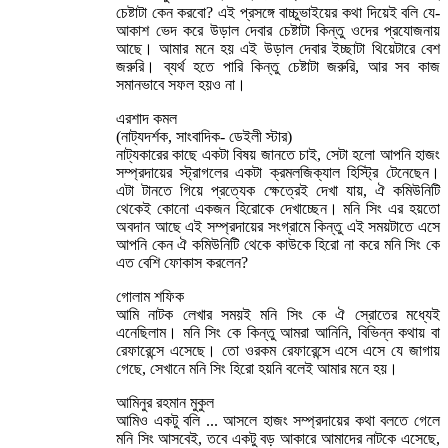
চেষ্টাটা কেন করবো? এই প্রসঙ্গে বাচ্চুভাইয়ের কথা দিয়েই বলি যে-
আকাশ ভেদ করে উড়াল দেবার চেষ্টাটা কিন্তু ওদের প্রযোজনায়
আছে। আমার মনে হয় এই উড়াল দেবার ইচ্ছাটা থিয়েটারে বেশ
জরুরি। ব্যর্থ হতে পারি কিন্তু চেষ্টাটা জরুরি, আর সব কাজ
সমানভাবে সফল হয়ও না।
এরশাদ কমল
(নাট্যদর্শক, সাংবাদিক- ডেইলী স্টার)
নাট্যকারের কাছে একটা বিষয় জানতে চাই, সেটা হলো আপনি হাজং
সম্প্রদায়ের স্ট্রাগলের একটা ক্রমলজিক্যাল হিস্ট্রি টেনেছেন।
এটা টানতে গিয়ে প্রত্যেক ক্ষেত্রেই দেখা যায়, ঐ কমিউনিটি
থেকেই কোনো একজন হিরোকে দেখাচ্ছেন। মনি সিং এর হয়তো
অবদান আছে এই সম্প্রদায়ের সংগ্রামে কিন্তু এই সময়টাতে এসে
আপনি কেন ঐ কমিউনিটি থেকে কাউকে হিরো না করে মনি সিং কে
এত বেশি ফোকাস করলেন?
গোলাম শফিক
আমি নাটক লেখার সময়ই মনি সিং কে ঐ স্রোতের মধ্যেই
এনেছিলাম। মনি সিং কে কিন্তু আমরা আনিনি, বিভিন্ন কথায় বা
রেফারেন্সে এসেছে। তো ওরকম রেফারেন্সে এসে এসে যে জাগায়
গেছে, সেখানে মনি সিং হিরো হয়নি বলেই আমার মনে হয়।
আমিনুর রহমান মুকুল
আমিও একটু বলি ... আসলে হাজং সম্প্রদায়ের কথা বলতে গেলে
মনি সিং আসবেই, তবে একটু বড় আকারে আমাদের নাটকে এসেছে,