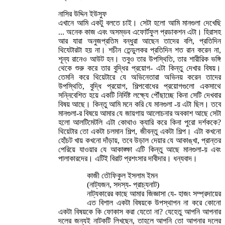
নাসির উদ্দিন ইউসুফ
এখানে আমি একটু বলতে চাই। সেটা হলো আমি মানগুলা দেখেছি
... অনেক কাজ এবং অসম্ভব এফোর্টফুল প্রডাকশন এটা। হিরাসহ
আর যারা অনুজপ্রতিম বন্ধুরা আছেন তাদের বলি, প্রতিদিন
থিযেটারটা হয় না। শচীন তেন্ডুলকর প্রতিদিন শত রান করেন না,
শূন্য রানেও আউট হন। তবুও তার উপস্থিতি, তার শারীরিক ভঙ্গি
থেকে শুরু করে তার বুদ্ধির প্রয়োগ- এটা কিন্তু দেখার বিষয়।
তেমনি করে থিয়েটারে যে অভিনেতারা অভিনয় করেন তাদের
উপস্থিতি, বুদ্ধি প্রয়োগ, শিল্পবোধের প্রয়োগগুলো একসাথে
সন্নিবেশিত হয়ে একটি নির্দিষ্ট লক্ষ্যে পৌঁছাচ্ছে কিনা সেটি দেখবার
বিষয় আছে। কিন্তু আমি মনে করি যে মানগুলা -য় এটা ছিল। তবে
মানগুলা-র বিষয়ে আমার যে জায়গায় আলোচনার অবকাশ আছে সেটা
হলো আলটিমেটলি এটা কোথাও ক্যারি করে কিনা পুরো দর্শককে?
থিয়েটার তো একটা চলমান শিল্প, জীবন্তু একটা শিল্প। এটা কখনো
হোঁচট খায় কখনো দাঁড়ায়, তবে উড়াল দেয়ার যে আকাঙ্খা, প্রান্তর
পেরিয়ে যাওয়ার যে আকাঙ্ক্ষা এটি কিন্তু আছে মানগুলা-য় এবং
পালাকারদের। এটিই বিরাট প্রশংসার দাবীদার। ধন্যবাদ।
কাজী তৌফিকুল ইসলাম ইমন
(নাট্যজন, সদস্য- প্রাচ্যনাট)
নাট্যকারের কাছে আমার জিজ্ঞাসা যে- হাজং সম্প্রদায়ের
এত বিশাল একটা বিষয়কে উপস্থাপন না করে কোনো
একটা বিষয়কে কি ফোকাস করা যেতো না? যেহেতু আপনি আপনার
দলের জন্যই নাটকটি লিখছেন, তাহলে আপনি তো আপনার দলের