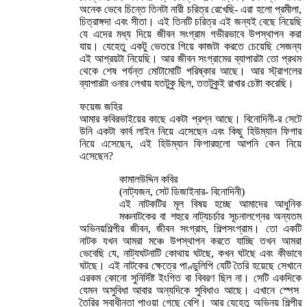
অনেক ভেবে চিন্তে তিনটা নারী চরিত্র রেখেছি- এরা হলো প্রমীলা,
চিত্রাঙ্গদা এবং সীতা। এই তিনটি চরিত্র এই জন্যই বেছে নিয়েছি
যে এদের মধ্য দিয়ে জীবন সংগ্রাম গভীরভাবে উপস্থাপন করা
যায়। যেহেতু একটু ভেতরে গিয়ে কাজটা করতে চেয়েছি সেজন্য
এই আশ্রয়টা নিয়েছি। আর জীবন সংগ্রামের ব্যাপারটা তো প্রথম
থেকে শেষ পর্যন্ত মোটামোটি পরিষ্কার আছে। আর স্ট্রাগলের
ব্যাপারটা ওনার লেখায় যতটুকু ছিল, ততটুকুই রাখার চেষ্টা করেছি।
ফয়েজ জহির
আমার কবিরভাইয়ের কাছে একটা প্রশ্ন আছে। বিনোদিনী-র সেটে
উনি একটা কার্ব লাইন নিয়ে এসেছেন এবং কিছু হিউম্যান ফিগার
নিয়ে এসেছেন, এই হিউম্যান ফিগারহুলো আপনি কেন নিয়ে
এসেছেন?
কামালউদ্দিন কবির
(নাট্যজন, সেট ডিজাইনার- বিনোদিনী)
এই নাটকটির মূল বিষয় হচ্ছে আমাদের আধুনিক
মঞ্চনাটকের বা শহুরে নাট্যচর্চার সূচনালগ্নের অন্যতম
অভিনয়শিল্পীর জীবন, জীবন সংগ্রাম, শিল্পসংগ্রাম। তো একটি
নাটক যখন আমরা মঞ্চে উপস্থাপন করতে যাচ্ছি তখন আমরা
ভেবেছি যে, নাট্যঘটনাটি কোথায় ঘটছে, কখন ঘটছে এবং কীভাবে
ঘটছে। এই নাটকের ক্ষেত্রে পাণ্ডুলিপি যেটি তৈরি হয়েছে সেখানে
এরকম কোনো সুনির্দিষ্ট ইংগিত বা বিবরণ ছিল না। সেটি একদিকে
যেমন অসুবিধা আবার অন্যদিকে সুবিধাও আছে। এখানে স্পেস
তৈরির স্বাধীনতা পাওয়া গেছে বেশি। আর যেহেতু অভিনয় শিল্পীর