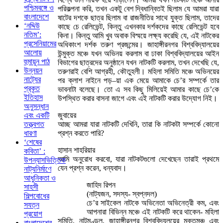
পশ্চিমবঙ্গে ও
পরিকল্পনা করি, তখন একটু বেশ দ্বিধান্বিতই ছিলাম যে আমরা যারা
বাংলাদেশে
ষাটের দশকে ছাত্র ছিলাম বা রাজনীতির সাথে যুক্ত ছিলাম, তাদের
‘নদ্দিউ
কাছে চে রেলিভেন্ট, কিন্তু এখনকার দর্শকদের কাছে রেলিভেন্ট হবে
নতিম’:
কিনা। কিন্তু আমি খুব অবাক বিস্ময়ে লক্ষ্য করেছি যে, এই নাটকের
প্রসেনিয়ামের
অধিকাংশ দর্শক তরুণ প্রজন্মের। জাহাঙ্গীরনগর বিশ্ববিদ্যালয়ের
আলোয়
উন্মুক্ত মঞ্চে যখন অভিনয় করলাম বা ঢাকা বিশ্ববিদ্যালয়ের আইন
হুমায়ূন পাঠ
বিভাগের ছাত্রদের অনুষ্ঠানে যখন নাটকটি করলাম, তখন দেখেছি যে,
উন্নয়ন
তরুণরাই বেশি আগ্রহী, কৌতুহলী। মহিলা সমিতি মঞ্চে অভিনয়ের
নাট্যের
পর ক্লাশ নাইনে পড়–য়া এক মেয়ে আমাকে চে’র সম্পর্কে তার
প্রকৃত
ভাবনাটা বলেছে। তো এ সব কিছু মিলিয়েই আমার কাছে চে’কে
ইতিহাস
উপস্থিত করার বাসনা জাগে এবং এই নাটকটি করার উদ্যোগ নিই।
অনুসন্ধান
জুবায়ের
এবং একটি
আচ্ছ আমরা যারা নাটকটি দেখিনি, তারা কি নাটকটা সম্পর্কে কোনো
তত্ত্বগত
প্রশ্ন করতে পারি?
ধারণা
‘শেষের
হাসান শাহরিয়ার
কবিতা’ :
আমি অনুরোধ করবো, যারা নাটকটগুলো দেখেছেন তারাই প্রথমে
উপন্যাসভিত্তিক
যেন প্রশ্ন করেন, ধন্যবাদ।
নাট্যনির্মাণে
আধুনিকতা ও
জাহিদ রিপন
সাহসী
(নাট্যজন, সদস্য- স্বপ্নদল)
শিল্পবোধের
চে’র সাইকেল নাটকে অভিনেতা অভিনেত্রী কম, এবং
সযত্ন
আপনারা বিভিন্ন মঞ্চে এই নাটকটি করে থাকেন- মহিলা
প্রয়োগ
সমিতি, নাটমণ্ডল, জাহাঙ্গীরনগর বিশ্ববিদ্যলয়ের মুক্তমঞ্চ এবং
বাংলাদেশের