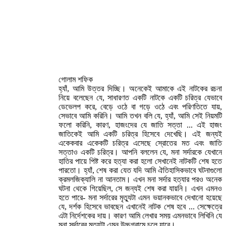
গোলাম শফিক
হ্যাঁ, আমি উত্তর দিচ্ছি। অনেকেই আমাকে এই নাটকের রচনা
নিয়ে বলেছেন যে, সাধারণত একটি নাটকে একটি চরিত্র যেভাবে
ডেভেলপ করে, বেড়ে ওঠে বা গড়ে ওঠে এবং পরিণতিতে যায়,
সেভাবে আমি করিনি। আমি তখন বলি যে, হ্যাঁ, আমি সেই নিয়মটি
ফলো করিনি, কারণ, হাজংদের যে জাতি সত্তা ... এই হাজং
জাতিকেই আমি একটি চরিত্র হিসেবে দেখেছি। এই জন্যই
একেকবার একেকটি চরিত্র এসেছে স্রোতের মত এবং জাতি
সত্তাও একটি চরিত্র। আপনি বললেন যে, মনা সর্দারকে যেখানে
হাতির পায়ে পিষ্ট করে হত্যা করা হলো সেখানেই নাটকটি শেষ হতে
পারতো। হ্যাঁ, শেষ করা যেত যদি আমি ঐতিহাসিকভাবে ঘটনাগুলো
ক্রমলজিক্যালি না আনতাম। এখন মনা সর্দার হত্যার পরও অনেক
ঘটনা থেকে গিয়েছিল, সে জন্যই শেষ করা যায়নি। এখন এমনও
হতে পারে- মনা সর্দারের মৃত্যুটা এমন ভয়ানকভাবে দেখানো হয়েছে
যে, দর্শক হিসেবে ভাবছেন এখানেই নাটক শেষ হবে ... সেক্ষেত্রে
এটা নির্দেশকের দায়। কারণ আমি লেখার সময় এমনভাবে লিখিনি যে
মনা সর্দারের মৃত্যুটা এমন উচ্চগ্রামে চলে যাবে।