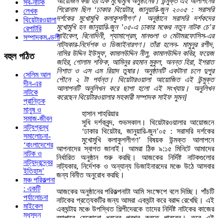
আয়োজন করা হয় এক মুখোমুখি অনুষ্ঠানের। উন্মুক্ত এই আলাপনের
সব-নাটক
শিরোনাম ছিল ‘ঢাকার থিয়েটার, জানুয়ারি-জুন ২০০৫ : সরাসরি
লেখক
দর্শকের মুখোমুখি কলাকুশলীগণ’। অনুষ্ঠানে সরাসরি দর্শকদের
থিয়েটারওয়ালা
মুখোমুখি হন জানুয়ারি-জুন ’০৫-এ ঢাকার মঞ্চের নতুন নাটক চে’র
রেপাটরি
সাইকেল, বিনোদিনী, শ্যামাপ্রেম, মানগুলা ও মেটামরফোসিস-এর
সম্পাদকমণ্ডলী
নাট্যকার-নির্দেশক ও ডিজাইনারগণ। তাঁরা হলেন- মামুনুর রশীদ,
নাসির উদ্দিন ইউসুফ, কামালউদ্দিন নীলু, কামালউদ্দিন কবির, ফয়েজ
বহুল
পঠিত
জহির, গোলাম শফিক, আমিনুর রহমান মুকুল, অনন্ত হিরা, ইশরাত
নিশাত ও এস এম রিয়াদ তুষার। অনুষ্ঠানটি একটানা চলে দুপুর
সেলিম আল
পৌনে ২ টা পর্যন্ত। থিয়েটারওয়ালা আয়োজিত এই উন্মুক্ত
দীন-এর
আলাপনটি অনুলিখন করে ছাপা হলো এই সংখ্যায়। অনুলিখন
নাটকে
করেছেন থিয়েটারওয়ালার সহকারী সম্পাদক সাইফ সুমন]
প্রান্তিক
মানুষ ও
হাসান শাহরিয়ার
সমাজ-জীবন
সুধি দর্শকবৃন্দ, শুভসকাল। থিয়েটারওয়ালার আয়োজনে
নাট্যগ্রন্থ
‘ঢাকার থিয়েটার, জানুয়ারি-জুন’০৫ : সরাসরি দর্শকের
সমালোচনা-
মুখোমুখি কলাকুশলীগণ’ বিষয়ক উন্মক্ত আলাপনে
‘বাংলাদেশের
আপনাদের স্বাগত জানাই। আমরা ঠিক ৯:১৫ মিনিটে আমাদের
নাটক ও
নির্ধারিত অনুষ্ঠান শুরু করছি। আজকের নির্দিষ্ট নাটকগুলোর
নাট্যদ্বন্দ্বের
নাট্যকার, নির্দেশক ও অন্যান্য ডিজাইনারদের মঞ্চে উঠে আসবার
ইতিহাস’
জন্য বিনীত অনুরোধ করছি।
মঞ্চ পরিকল্পনা
: একটি
আজকের অনুষ্ঠানের পরিকল্পনাটা আমি সংক্ষেপে বলে দিচ্ছি। পাঁচটি
পর্যালোচনা
নাটকের প্রত্যেকটির জন্য আমরা একঘন্টা করে বরাদ্দ রেখেছি। এই
মাইকেল
একঘন্টায় মঞ্চে উপস্থিত শিল্পীদেরকে তাদের নির্দিষ্ট নাটকের কাজের
মধুসূদন
ব্যাপারে যেকোনো ধরনের প্রশ্ন করতে পারবেন। তবে এই