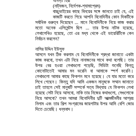
অনন্ত হিরা
(নাট্যজন, নির্দেশক-শ্যামাপ্রেম)
বাচ্চুভাইয়ের কাছে বিনয়ের সঙ্গে জানতে চাই যে, এই
কাজটি করতে গিয়ে আপনি বিনোদিনীর কোন দিকটিকে
সর্বাধিক গুরুত্ব দিয়েছেন ... মানে বিনোদিনীকে নিয়ে কাজ করার
মতো অনেক এলিমেন্টস ছিল ... তার উপর নাটক হয়েছে,
লেখালেখিও হয়েছে, তো এর মধ্য থেকে এই ডায়েরিটিকে কেন
নির্বাচন করলেন?
নাসির উদ্দিন ইউসুফ
আসলে যখন ঠিক করলাম যে বিনোদিনীকে শ্রদ্ধা জানাতে একটা
কাজ করবো, তখন এটা নিয়ে নানাজনের সাথে কথা বলেছি। তার
উপর বের হওয়া লেখাগুলো পড়েছি, সিডিটা শুনেছি কিন্তু
কোনোটাতেই আমার মন ভরেনি বা আমাকে স্পর্শ করেনি।
লেখাগুলো আমার কাছে ফিকশন মনে হয়েছে। যে যার মতো করে
লিখে গেছেন। কিন্তু যদি আমি একজন মানুষকে সম্মান জানাতে
চাই তাহলে সেই মানুষটি সম্পর্কে সত্য মিথ্যায় যে ফিকশন লেখা
হয়েছে সেটা নিয়ে আসবো, নাকি তার নিজের কথাগুলো, সেগুলোকে
নিয়ে আসবো? তখন আমরা বিনোদিনীর দুটি আত্মজীবনীর আশ্রয়
নিলাম এবং তার শিল্প সংগ্রামের জায়গাটার উপর আমি বেশি জোর
দিতে চেয়েছি। ধন্যবাদ।