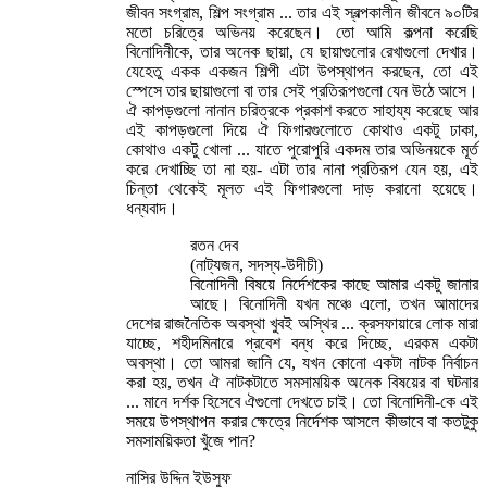
জীবন সংগ্রাম, শিল্প সংগ্রাম ... তার এই স্বল্পকালীন জীবনে ৯০টির
মতো চরিত্রে অভিনয় করেছেন। তো আমি কল্পনা করেছি
বিনোদিনীকে, তার অনেক ছায়া, যে ছায়াগুলোর রেখাগুলো দেখার।
যেহেতু একক একজন শিল্পী এটা উপস্থাপন করছেন, তো এই
স্পেসে তার ছায়াগুলো বা তার সেই প্রতিরূপগুলো যেন উঠে আসে।
ঐ কাপড়গুলো নানান চরিত্রকে প্রকাশ করতে সাহায্য করেছে আর
এই কাপড়গুলো দিয়ে ঐ ফিগারগুলোতে কোথাও একটু ঢাকা,
কোথাও একটু খোলা ... যাতে পুরোপুরি একদম তার অভিনয়কে মূর্ত
করে দেখাচ্ছি তা না হয়- এটা তার নানা প্রতিরূপ যেন হয়, এই
চিন্তা থেকেই মূলত এই ফিগারগুলো দাড় করানো হয়েছে।
ধন্যবাদ।
রতন দেব
(নাট্যজন, সদস্য-উদীচী)
বিনোদিনী বিষয়ে নির্দেশকের কাছে আমার একটু জানার
আছে। বিনোদিনী যখন মঞ্চে এলো, তখন আমাদের
দেশের রাজনৈতিক অবস্থা খুবই অস্থির ... ক্রসফায়ারে লোক মারা
যাচ্ছে, শহীদমিনারে প্রবেশ বন্ধ করে দিচ্ছে, এরকম একটা
অবস্থা। তো আমরা জানি যে, যখন কোনো একটা নাটক নির্বাচন
করা হয়, তখন ঐ নাটকটাতে সমসাময়িক অনেক বিষয়ের বা ঘটনার
... মানে দর্শক হিসেবে ঐগুলো দেখতে চাই। তো বিনোদিনী-কে এই
সময়ে উপস্থাপন করার ক্ষেত্রে নির্দেশক আসলে কীভাবে বা কতটুকু
সমসাময়িকতা খুঁজে পান?
নাসির উদ্দিন ইউসুফ