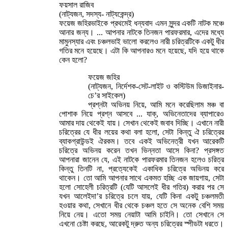
ফয়সাল রাজিব
(নাট্যজন, সদস্য- নাট্যকেন্দ্র)
ফয়েজ জহিরভাইকে প্রথমেই ধন্যবাদ এমন সুন্দর একটি নাটক মঞ্চে
আনার জন্য। ... আপনার নাটকে তিনজন পারফরমার, এদের মধ্যে
মামুনস্যার এবং চঞ্চলভাই ভালো করলেও নারী চরিত্রটিকে একটু ধীর
গতির মনে হয়েছে। এটা কি আপনারও মনে হয়েছে, যদি হয়ে থাকে
কেন হলো?
ফয়েজ জহির
(নাট্যজন, নির্দেশক-সেট-লাইট ও কস্টিউম ডিজাইনার-
চে’র সাইকেল)
প্রশ্নটা অভিনয় নিয়ে, আমি মনে করেছিলাম মঞ্চ বা
পোশাক নিয়ে প্রশ্ন আসবে ... যাক্, অভিনেতাদের ব্যাপারেও
আমার দায় থেকেই যায়। সেখান থেকেই জবাব দিচ্ছি। এখানে নারী
চরিত্রের যে ধীর লয়ের কথা বলা হলো, সেটা কিন্তু ঐ চরিত্রের
ব্যাকগ্রাউন্ডই ঐরকম। তবে একই অভিনেত্রী যখন আরেকটি
চরিত্রে অভিনয় করেন তখন ভিন্নতা আসে কিনা? প্রসঙ্গত
আপনারা জানেন যে, এই নাটকে পারফরমার তিনজন হলেও চরিত্র
কিন্তু তিনটি না, প্রত্যেকেই একাধিক চরিত্রে অভিনয় করে
থাকেন। তো আমি আপনার সাথে একমত হচ্ছি এক জায়গায়, সেটা
হলো সোহেলী চরিত্রটি (যেটি আসলেই ধীর গতির) করার পর সে
যখন আলেইদা’র চরিত্রে চলে যায়, যেটি কিনা একটু চঞ্চলমতী
হওয়ার কথা, সেখানে ধীর থেকে চঞ্চল হতে সে অনেক বেশি সময়
নিয়ে নেয়। এতো সময় নেয়াটা আমি চাইনি। তো সেখানে সে
এখনো চেষ্টা করছে, আরেকটু দ্রুত অন্য চরিত্রের স্পীডটা ধরতে।