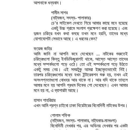
আপনাকে ধন্যবাদ।
শামীম সাগর
(নাট্যজন, সদস্য- পালাকার)
চে’র সাইকেল দেখতে গিয়ে আমার কাছে মনে হয়েছে
একটু উচ্চ গ্রামে সংলাপ প্রক্ষেপণ করা হয়েছে। এবং
দুজন চরিত্র যখন কথা বলছে তখন মনে হয়নি, তাদের মধ্যে
যোগাযোগটা সেভাবে আছে। এ ধরনের কেন?
ফয়েজ জহির
আমি জানি না আপনি কবে দেখেছেন ... নাটকের শুরুতেই
চরিত্রগুলো কিন্তু ইনডিভিজুয়ালই থাকে, আস্তে আস্তে তাদের
মধ্যে সম্পর্কগুলো গড়ে ওঠে। তো এই সম্পর্কগুলো গড়ে উঠতে
একটু সময় নেয়। এই সময়টুকু আমরা ইচ্ছাকৃতভাবেই নিই।
তারপর চরিত্রগুলোর মধ্যে যখন ইন্টারেকশন শুরু হয়, তখন এই
অসংলগ্নতাগুলো বোধহয় আর থাকে না। আর যদি থাকে তাহলে
আমার মনে হয় আপনি প্রথম দিকের শো দেখেছেন। এখন আমার
মনে হয় না, এ ব্যাপারটা আছে।
হাসান শাহরিয়ার
এখন আমি প্রশ্ন চাইবো ঢাকা থিয়েটারের বিনোদিনী নাটকের উপর।
গোলাম শফিক
(নাট্যজন, সদস্য- পালাকার, নাট্যকার-মানগুলা)
বিনোদিনী দেখবার পর, এর অভিনয় দেখবার পর একটা