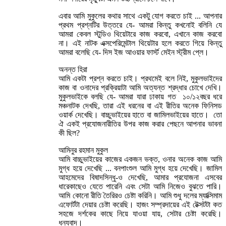
এবার আমি মুকুলের কথার সাথে একটু যোগ করতে চাই ... আপনার
প্রথম প্রশ্নটির উত্তরে যে- আমরা কিন্তু কখনোই বলিনি যে
আমরা কেবল স্টুডিও থিয়েটারে কাজ করবো, এখানে কাজ করবো
না। এই নাটক এক্সপেরিমেন্টাল থিয়েটার হলে করতে গিয়ে কিন্তু
আমরা বলেছি যে- দিস ইজ আওয়ার ফার্স্ট মেইন স্ট্রীম প্লে।
অনন্ত হিরা
আমি একটা প্রশ্ন করতে চাই। প্রথমেই বলে নিই, মুকুলভাইদের
কাজ বা ওনাদের প্রক্রিয়াটা আমি অত্যন্ত শ্রদ্ধার চোখে দেখি।
মুকুলভাইকে বলছি যে- আমরা যারা ঢাকায় গত ১০/১২বছর ধরে
মঞ্চনাটক দেখছি, তারা এই ধরনের বা এই রীতির অনেক ফিনিসড
ওয়ার্ক দেখেছি। বাচ্চুভাইয়ের হাতে বা জামিলভাইয়ের হাতে। তো
ঐ একই প্রযোজনারীতির উপর কাজ করার পেছনে আপনার ভাবনা
কী ছিল?
আমিনুর রহমান মুকুল
আমি বাচ্চুভাইয়ের কাজের একজন ভক্ত, ওনার অনেক কাজ আমি
মুগ্ধ হয়ে দেখেছি ... বনপাংশুল আমি মুগ্ধ হয়ে দেখেছি। জামিল
আহমেদের বিষাদসিন্ধু-ও দেখেছি, আমার প্রযোজনা এসবের
ধারেকাছেও যেতে পারেনি এবং সেটা আমি নিজেও বুঝতে পারি।
আমি কোনো রীতি তৈরিরও চেষ্টা করিনি। আমি শুধু দলের ম্যাক্সিমাম
এফোর্টটা দেয়ার চেষ্টা করেছি। হাজং সম্প্রদায়ের এই টেক্সটটা কত
সহজে দর্শকের কাছে নিয়ে যাওয়া যায়, সেটার চেষ্টা করেছি।
ধন্যবাদ।