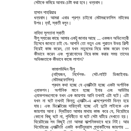
সেটাকে কমিয়ে আনার চেষ্টা করা হবে। ধন্যবাদ।
হাসান শাহরিয়ার
ধন্যবাদ। আমরা এবার প্রশ্ন চাইবো মেটামরফোসিস নাটকের
উপর। হ্যাঁ, স্বাতী বলুন।
নাহিদা সুলতানা স্বাতী
নীলু স্যারের কাছে আমার একটু জানার আছে ... একজন অভিনেত্রী
হিসেবে জানতে চাই যে- আপনি তো নতুন এবং পুরাতন উভয় শিল্পী
নিয়েই কাজ করেন, তো যখন নতুনদের নিয়ে কাজ করেন তখন
কীভাবে করেন এবং পুরোনোদের নিয়ে কাজ করার সময় তাদের
অভিজ্ঞতাকে কীভাবে কাজে লাগান?
কামালউদ্দিন নীলু
(নাট্যজন, নির্দেশক- সেট-লাইট ডিজাইনার-
মেটামরফোসিস)
প্রথম কথা হচ্ছে যে এ্যাক্টিংটা হচ্ছে একটা অর্গানিক
এ্যাকশন। অর্গানিক মানে হচ্ছে ইনার এবং আউটার
এ্যাকশনগুলোকে যখন এক জায়গায় আনি তখনই এটা ঘটে। এটা
যখন না ঘটে তখনই কিন্তু এ্যাক্টিং-এ এক্সপ্রেশনটা ভিন্ন হয়ে
যায়। এবং ডিরেক্টরের দায়িত্বই হচ্ছে এই দুটো লাইনকে এক
জায়গায় আনা। দ্বিতীয়ত আমার মাথায় কাজ করে যে, থিয়েটারে
কোনো কিছু ঘটে না, পৃথিবীতে যা ঘটে সেটা ঘটিয়ে দেখাতে হয়।
থিয়েটারের সব কিছুই তো আমরা কাল্পনিকভাবে ধরে নিই। আর
থিযেটারের এ্যাক্টিংটা একটা কনটিন্যূয়াস প্র্যাকটিসের জায়গায় ...