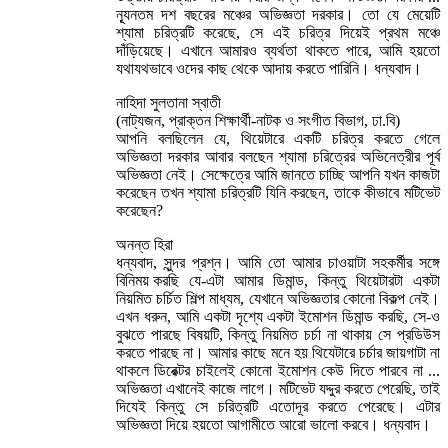
ন্যূনতম দশ বছরের মঞ্চের অভিজ্ঞতা দরকার। তো যে মেয়েটি
শ্যামা চরিত্রটি করেছে, সে এই চরিত্র দিয়েই প্রথম মঞ্চে
দাঁড়িয়েছে। এখানে আমারও ব্যর্থতা থাকতে পারে, আমি হয়তো
যথাযথভাবে ওদের কাছ থেকে আদায় করতে পারিনি। ধন্যবাদ।
নাহিদা সুলতানা স্বাতী
(নাট্যজন, প্রাক্তন শিক্ষার্থী-নাটক ও সংগীত বিভাগ, ঢা.বি)
আপনি বলছিলেন যে, থিয়েটারে একটি চরিত্র করতে গেলে
অভিজ্ঞতা দরকার আবার বলছেন শ্যামা চরিত্রের অভিনেত্রীর পূর্ব
অভিজ্ঞতা নেই। সেক্ষেত্রে আমি জানতে চাচ্ছি আপনি যখন কাজটা
করেছেন তখন শ্যামা চরিত্রটি যিনি করছেন, তাকে কীভাবে মটিভেট
করেছেন?
অনন্ত হিরা
ধন্যবাদ, সুন্দর প্রশ্ন। আমি তো আমার চাওয়াটা সহকর্মীর সঙ্গে
বিনিময় করছি যে-এটা আমার ডিমান্ড, কিন্তু থিয়েটারটা একটা
নিয়মিত চর্চিত শিল্প মাধ্যম, যেখানে অভিজ্ঞতার কোনো বিকল্প নেই।
এখন ধরুন, আমি একটা দৃশ্যে একটা ইমোশন ডিমান্ড করছি, সে-ও
বুঝতে পারছে বিষয়টি, কিন্তু নিয়মিত চর্চা না থাকায় সে প্রডিউস
করতে পারছে না। আমার কাছে মনে হয় থিযেটারে চর্চার জায়গাটা না
থাকলে ডিরেক্টর চাইলেই কোনো ইমোশন কেউ দিতে পারবে না ...
অভিজ্ঞতা এখানেই কাজে লাগে। মটিভেট যদ্দুর করতে পেরেছি, তাই
দিযেই কিন্তু সে চরিত্রটি এতোদূর করতে পেরেছে। এটার
অভিজ্ঞতা দিয়ে হয়তো আগামীতে আরো ভালো করবে। ধন্যবাদ।