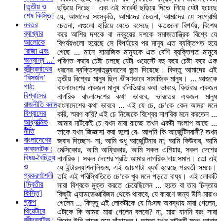
[তৃতীয় ও
ছড়িয়ে দিচ্ছে। এবং এই মার্কেট ছড়িয়ে দিতে গিয়ে যেটা হয়েছে
শেষ কিস্তি]
যে, আমাদের সংস্কৃতি, আমাদের চেতনা, আমাদের যে সংগ্রামী
নবতর
চেতনা, এগুলো হারিয়ে যেতে বসেছে। কতগুলো বিপর্যয়, বিশেষ
ব্যাখ্যার
করে আশির দশকে বা নব্বুয়ের দশকে সমাজতান্ত্রিক বিশ্বে যে
আলোকে
বিপর্যয়গুলো হয়েছে সে বিপর্যয়ের পর মানুষ এত ব্যক্তিগত হয়ে
‘রাজা এবং
গেছে ... মানে সামাজিক মানুষকে এত বেশি ব্যক্তিগত মানুষে
অন্যান্য ...’
পরিণত করার চেষ্টা চলছে যেটা ওয়েস্টে বহু বছর চেষ্টা করে এক
রবীন্দ্রনাথের
ধরনের ব্যক্তিস্বাতন্ত্র্যবাদের জন্ম দিয়েছে। কিন্তু আমাদের এই
‘বিসর্জন’
তৃতীয় বিশ্বের মানুষ ছিল ভীষণভাবে সামাজিক মানুষ। ... আজকে
পাঠ:
বাংলাদেশের একজন মানুষ বলিভিয়ার কথা ভাববে, কিউবার একজন
বিশ্বাসের
নাগরিক বাংলাদেশের কথা ভাববে, ভারতের একজন মানুষ
রাজনীতি বনাম
বাংলাদেশের কথা ভাববে ... এই যে চে, চে’কে কেন আমরা মনে
বিশ্বাসের
করি, স্মরণ করি? এই চে নিজেকে বিশ্বের নাগরিক মনে করতেন ...
আধ্যাত্মিক
আমার নাটকেই চে যখন মারা যাচ্ছে তখন একটা সংলাপ আছে ...
নীতি
তাকে যখন জিজ্ঞাসা করা হলো যে- আপনি কি আর্জেন্টিনবাসী? তখন
বাংলাদেশের
জবাব দিচ্ছেন- না, আমি শুধু আর্জেন্টিনার না, আমি কিউবার, আমি
কাব্যনাটক :
মেক্সিকোর, আমি আফ্রিকার, আমি সকল এশিয়ার, সকল দেশের
বিষয়-বৈচিত্র্য
নাগরিক। সকল দেশের প্রতি আমার নাগরিক দায় সমান। তো এই
ও
যে ইন্টারন্যাশনালিজম, এই জায়গাটা ব্যর্থ হয়েছে পরবর্তী সময়ে।
প্রকরণশৈলী
তাই এই পরিস্থিতিতে চে’কে খুব মনে পড়তে বাধ্য। এই লোকটি
[দ্বিতীয়
সারা বিশ্বকে মুক্ত করতে চেয়েছিলেন ... হয়ত বা তার চিন্তায়
কিস্তি]
কিছুটা এ্যাডভেঞ্চারিজম থেকে থাকবে, যে কারণে জন্য উনি মারাও
গ্রুপ
গেলেন ... কিন্তু এই লোকটাকে যে নিঃসঙ্গ অবস্থায় মারা গেলেন,
থিয়েটারে
এটাকে কি আমরা মারা গেলেন বলবো? না, মারা যাননি বরং সারা
রবীন্দ্রনাটক :
বিশ্বে উনি নায়ক হয়ে দাঁড়ালেন। আমরা যখন নাটকটি মঞ্চে আনার