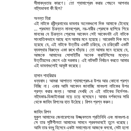
সীমাবদ্ধতার কারণে। তো শ্যামাপ্রেম করার পেছনে আপনার
নাট্যভাবনা কী ছিল?
অনন্ত হিরা
এই নাটকে রবীন্দ্রনাথের ভাবনার অনেকগুলো দিক আমাকে টেনেছে
... প্রথমত চিরন্তন মানবপ্রেম, নর-নারীর প্রেমকে ছাপিয়ে গিয়ে
মানবের যে চিরন্তন প্রেমের আবেদন সেই আবেদনটা এই নাটকে
সাংঘাতিকভাবে আছে বলে আমার মনে হয়েছে। আরেকটা দিক মনে
হয়েছে যে, এই নাটকে উত্তীয় একটি চরিত্র, যে চরিত্রটি একটি
ব্যবস্থার বিরুদ্ধে একা রুখে দাঁড়ায়। তো আমার মনে হয়েছে যে,
আজকে আমাদের সোসাইটির অনেক ক্রাইসিসের মধ্যেও
উত্তীয়দের জেগে ওঠা দরকার। এই নাটকটি নির্বাচন করতে আমার
এই ভাবনাগুলোই আকৃষ্ট করেছে।
হাসান শাহরিয়ার
ধন্যবাদ। আমরা আপাতত শ্যামাপ্রেম-র উপর আর কোনো প্রশ্ন
নিচ্ছি না। এবার আমি আবেদন জানাচ্ছি মানগুলা নাটকের উপর
প্রশ্ন করার জন্য। আমরা দেখছি যে এই নাটকের নির্দেশক-
নাট্যকার-ডিজাইনাররা নড়ে চড়ে বসেছেন। আবার দর্শকদের সারি
থেকে জাহিদ রিপনের হাত উঠেছে। রিপন প্রশ্ন করুন।
জাহিদ রিপন
মুকুল আমাদের জেনারেশনের উজ্জ্বলতম প্রতিনিধি এবং মানগুলা-য়
সে তার সৃষ্টিশীলতা আমাদের সামনে প্রবলভাবইে তুলে ধরেছে।
আমি তার বন্ধু হিসেবে একটা সমালোচনা আজকে বলবো, সেটা হলো