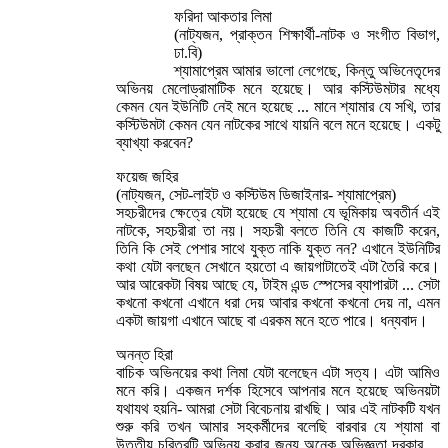
ফরিদা আকতার লিমা
(নাট্যজন, প্রাক্তন শিক্ষার্থী-নাটক ও সংগীত বিভাগ,
ঢা.বি)
শ্যামাপ্রেম আমার ভালো লেগেছে, কিন্তু অভিনেতৃদের
অভিনয় মেলোড্রামাটিক মনে হয়েছে। আর কস্টিউমটার মধ্যে
কেমন যেন ইউনিটি নেই মনে হয়েছে ... মানে শ্যামার যে সখি, তার
কস্টিউমটা কেমন যেন নাটকের সাথে যায়নি বলে মনে হয়েছে। একটু
ব্যাখ্যা করবেন?
ফয়েজ জহির
(নাট্যজন, সেট-লাইট ও কস্টিউম ডিজাইনার- শ্যামাপ্রেম)
সহচরীদের ক্ষেত্রে যেটা হয়েছে যে শ্যামা যে ভূমিকায় অবতীর্ন এই
নাটকে, সহচরীরা তা নয়। সহচরী বলতে তিনি যে কাজটি করেন,
তিনি কি সেই পেশার সাথে যুক্ত নাকি যুক্ত নন? এখানে ইউনিটির
কথা যেটা বলছেন সেখানে হয়তো এ জায়গাটাতেই এটা তৈরি করে।
আর আরেকটা বিষয় আছে যে, টাইম এন্ড স্পেসের ব্যাপারটা ... সেটা
কখনো কখনো এখানে ধরা দেয় আবার কখনো কখনো দেয় না, এমন
একটা জায়গা এখানে আছে বা এরকম মনে হতে পারে। ধন্যবাদ।
অনন্ত হিরা
বাচিক অভিনয়ের কথা লিমা যেটা বলেছেন এটা সত্য। এটা আমিও
মনে করি। একজন দর্শক হিসেবে আপনার মনে হয়েছে অভিনয়টা
যথাযথ হয়নি- আমরা সেটা বিবেচনায় রাখছি। আর এই নাটকটি যখন
শুরু করি তখন আমার সহকর্মীদের বলেছি বারবার যে শ্যামা বা
উত্তীয় চরিত্রটি অভিনয় করার জন্য অনেক অভিজ্ঞতা দরকার ...