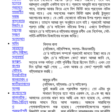
দত্তের
বরাদ্দকৃত একঘন্টা একটানা হবে না। প্রথমে আধঘন্টা করে প্রত্যেকে
প্রহসনে
পাবে, তারপর আবার ফিরে এসে বিশ মিনিট করে প্রত্যেক নাটক
সমকালীন
সময় পাবে। এবং সবশেষের পঞ্চাশ মিনিট বরাদ্দ রাখছি উন্মুক্ত
সমাজ
আলোচনার জন্য। যে কেউ যেকোনো নাটকের উপর প্রশ্ন করতে
বাস্তবতার
পারবেন। তাহলে আমরা মূল অনুষ্ঠানে চলে যাই। প্রথমেই আমরা
বিবর্তন ও
প্রশ্ন চাচ্ছি চে’র সাইকেল নাটকের উপর। এখানে উপস্থিত
দ্বন্দ্বের
আছেন চে’র সাইকেল-র নাট্যকার মামুনুর রশীদ এবং নির্দেশক, সেট-
স্বরূপ
লাইট-কস্টিউম ডিজাইনার ফয়েজ জহির।
অনুসন্ধান
সাঈদ
বিপ্লব বালা
আহমদের
(নাট্যজন, নাট্যশিক্ষক, সদস্য- জিয়নকাঠি)
নাট্য নিরীক্ষা:
চে’র সাইকেল সম্পর্কে প্রথমেই জানতে ইচ্ছা করে যে
অ্যাবসার্ড
হঠাৎ চে’র সাইকেল কেন? কারণ আমরা জানি যে,
রূপকল্প,
সত্তর দশক পর্যন্ত গোটা পৃথিবীর হিরো ছিলেন তিনি। এখন তো
বাংলার
দিন দুনিয়া পাল্টে গেছে ... এখন আবার চে কেন? প্রশ্নটা আমি
মেটাফর,
নাট্যকারকে করছি।
উদারনৈতিক
মানবতাবাদ ও
মামুনুর রশীদ
জাতীয়তাবাদের
(নাট্যজন, নাট্যকার- চে’র সাইকেল)
অন্বয়
খুবই জরুরি এবং প্রাসঙ্গিক প্রশ্ন। তো এটার খুব
বাংলাদেশের
সাধারণ উত্তর হতে পারে এরকম যে, চে-কে বহু বছর
কাব্যনাটক :
আমাদের চেতনায় ধারণ করে আছি এবং মনে হয়েছে যে, এসময়
বিষয়-বৈচিত্র্য
আবার সামনে নিয়ে আসা দরকার। আজকে সারাবিশ্বে
ও
গ্লোবালাইজেশন শুরু হয়েছে। গ্লোবালাইজেশনের প্রধান
প্রকরণশৈলী
বিষয়টাই হচ্ছে মার্কেট ... সারা পৃথিবীতে সাম্রাজ্যবাদ তার মার্কেটটা