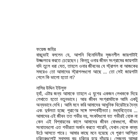
ফয়েজ জহির
বাচ্চুভাই বললেন যে, আপনি বিনোদিনীর সৃজনশীল জায়গাটাই
উজ্জলতর করতে চেয়েছেন। কিন্তু ওনার জীবন সংগ্রামের জায়গাটা
যদি তুলে ধরা যেত, তাহলে ওনার জীবনের যে স্ট্রাগল বা আজকের
সময়েও তো আমাদের স্ট্রাগলগুলো আছে ... তো সেই জায়গাটা
পেলে কি ভালো হতো না?
নাসির উদ্দিন ইউসুফ
হ্যাঁ, এটার জন্য আমাকে তাহলে এ যুগের একজন লেখককে দিয়ে
লেখাতে হতো নতুনভাবে। আর জীবন সংগ্রামটাকে আমি একটু
অন্যভাবে দেখি। আমি মনে করি আমাদের আধুনিক থিয়েটারে দৈন্য
এবং দুর্বলতা হচ্ছে পূরাণের সঙ্গে সম্পর্কহীনতা। মধ্যবিত্তের ...
আমাদের এই জীবন তত গভীর নয়, সংকটগুলো যত গভীরই হোক না
কেন এই বিশ্বায়নের কালে আমাদের জীবন বোধগুলো, জীবন
সংঘাতগুলো এত গভীরতা অর্জন করতে পারেনি, যেখান থেকে কাব্য
উঠে আসতে পারে। আমার কাছে মনে হয়েছে যে পূরাণ আশ্রিত
চরিত্রগুলোই সবসময় বড় চরিত্র হয়ে দাঁড়ায়। সেজন্য আমরা