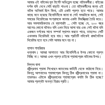
আমার এই নাটকের মূল টার্গেট অডিয়েন্স হচ্ছে নাট্যকর্মীরা। বাইরের
দর্শক যদি দেখে সেটা বাড়তি পাওনা। তো নাট্যকর্মীদের জন্য এই
নাটক অনিবার্য ছিল কিনা, এটা একটা প্রশ্ন হতে পারে। আমার
কাছে মনে হয়েছে বিনোদিনীকে জানা বা সেই সময়টাকে জানা, সেই
সময়ের থিয়েটারের সংগ্রামকে জানার একটা মিথষ্ক্রিয়া তৈরি করে।
আর সমসাময়িকতার যে ব্যাপারটা ... সেটা হচ্ছে যে, ২০০ বছর
আগের কোনো ঘটনাও যদি এখন নিয়ে আসা যায় এবং সেই ঘটনা যদি
একজন দর্শকের সাথে সম্পর্ক স্থাপন করতে পারে, তাহলেও সেটি
এখনকার থিয়েটারই হয়ে যায়। আর প্রতিটি নাটকেই রাজনৈতিক
থিয়েটার হতে হবে সেটা আমার মনে হয় না।
হাসান শাহরিয়ার
ধন্যবাদ। আমরা আপাতত আর বিনোদিনী-র উপর কোনো প্রশ্ন
নিচ্ছি না। আমরা এখন প্রশ্ন চাইবো শ্যামাপ্রেম নাটকের উপর।
বিপ্লব বালা
রবীন্দ্রনাথ শ্যামা লিখেছেন জাতকের কাহিনী থেকে কাঠামো নিয়ে।
কিন্তু আপনাদের শ্যামাপ্রেম কিন্তু ঠিক রবীন্দ্রনাথের শ্যামা না।
তারপরও এটাকে রবীন্দ্রনাথের শ্যামাপ্রেম বলাটা কি ঠিক হচ্ছে?
আমার প্রশ্নটা অনন্ত হিরার প্রতি।