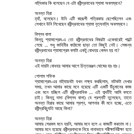
নাট্যকার কি বলেছেন যে এটা রবীন্দ্রনাথের শ্যামা অবলম্বনে?
অনন্ত হিরা
হ্যাঁ, বলেছেন। উনি এটি বহুরূপী পত্রিকায় ছেপেছিলেন এবং
সেখানে উনি লিখেছেন রবীন্দ্রনাথের শ্যামা নৃত্যনাট্য অবলম্বনে।
বিপ্লব বালা
কিন্তু শ্যামাপ্রেম-এ তো রবীন্দ্রনাথের বিষয়টা একেবারেই পাল্টে
গেছে ... শুধু কাহিনীর কাঠামো ছাড়া তো কিছুই নেই। সেজন্য
রবীন্দ্রনাথের শ্যামাপ্রেম বলাটা একটু বোধহয় কেমন হয় না?
অনন্ত হিরা
এই দায়টা বোধহয় আমার আগে চিত্তরঞ্জন ঘোষের হাঃ হাঃ।
গোলাম শফিক
শ্যামাপ্রেম-এর নাট্যায়নটা যখন লক্ষ্য করছিলাম, নাটকটা দেখার
সময়, তখন আমার কাছে মনে হয়েছে এটি একটি উঁচুমানের কাজ
এবং মনে হচ্ছিল এটি রবীন্দ্রনাধিক ... এই শব্দটিই আমি বলতে
চাই। কিন্তু দাদা (বিপ্লব বালা) যে প্রশ্নটি তুলেছেন, তাতে
অনন্ত হিরার কাছে আমার প্রশ্ন, আপনার কী মনে হচ্ছে, এতে
রবীন্দ্রবিচ্যুতি আছে কিনা?
অনন্ত হিরা
আমার সেরকম মনে হয়নি, আমার মনে হলে এ কাজটি করতাম না।
আমার মনে হয়েছে রবীন্দ্রনাথকে নিয়ে নানাভাবে পরীক্ষানিরীক্ষা হতে