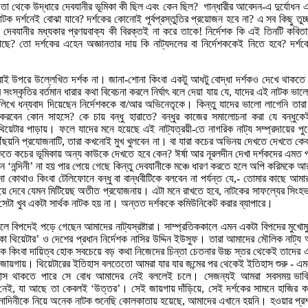
ং তা থেকে উদ্ধারে দেবযানীর ভূমিকা কী ছিল এবং কেন ছিল? গান্ধারীর আবেদন-এ দুর্যোধন
াটক দর্শনেই বোঝা যাবে? দর্শকের কোনোই পূর্বপ্রস্তুতির প্রয়োজন হবে না? এ সব কিছু তুচ
 দেবযানীর মধ্যকার প্রণয়বাক্য কী বিরক্তই না করে তাকে! নির্দেশক কি এই তিনটি কবিতা
কাছে? তো দর্শকের এহেন অজ্ঞানতার দায় কি নাট্যদলের বা নির্দেশককেই নিতে হবে? দর্শ
াই উপরে উল্লেখিত দর্শক না। জানা-শোনা কিংবা একটু আধটু বোদ্ধা দর্শকও দেখে থাকত
সংস্কৃতির বর্তমান ধারার কথা বিবেচনা করলে নির্ঘাৎ বলে দেয়া যায় যে, যাদের এই নাটক ভাল
িখে ধন্যবাদ দিয়েছেন নির্দেশককে বা/আর অভিনেতৃকে। কিন্তু যাদের ভালো লাগেনি তারা ঘ
রবেন কোন সাহসে? কে চায় বন্ধু হারাতে? বন্ধুর কাজের সমালোচনা করা যে বন্ধুকে
িয়েটার পাড়ায়। ফলে যাদের মনে হয়েছে এই নাট্যত্রয়ী-তে নাগরিক নাট্য সম্প্রদায়ের পু
ৌঁছয়নি প্রযোজনাটি, তারা কখনোই মুখ খুলবেন না। বা যারা কচের অভিনয় দেখতে দেখতে ক
াকতে কচের ভূমিকায় অন্য কাউকে দেখতে হবে কেন? ঈর্ষা আর নূরলদীন দেখা দর্শকদের এমত প্র
 ‘নন্দিনী’ না হয় পার পেয়ে গেছে কিন্তু দেবযানীকে মঞ্চে ধারণ করতে হলে অপি করিমকে
া কোথাও কিংবা টেলিফোনে বন্ধু বা বান্ধবীটিকে বলবেন না পর্যন্ত যে,- তোমার কাছে আমা
টিয়ে দেবে যেমন মিটিয়েছ অতীত প্রযোজনায়। এটা মনে রাখতে হবে, নাটকের সাফল্যের সিংহ
েটা খুব একটা সার্থক নাটক হয় না। অন্তত দর্শককে কমিউনিকেট করার ব্যাপারে।
আসলে বিপদেই পড়ে গেছেন আমাদের নাট্যস্রষ্টারা। সাম্প্রতিককালে এমন একটা বিপদের মুখো
 থিয়েটার’ ও দেশের প্রধান নির্দেশক নাসির উদ্দিন ইউসুফ। তারা আমাদের মৌলিক নাট্য আঙ্গ
 কিংবা দায়িত্ব হোক সবচেয়ে বড় কথা নিজেদের চিন্তা চেতনার উচ্চ স্তর থেকেই তাদের এ
ায়গায়। থিয়েটারের ইতিহাস বলতেতো আমরা যার যার জন্মের পর থেকেই ইতিহাস শুরু - এম
াস থাকতে পারে সে বোধ আমাদের নেই বললেই চলে। সেজন্যই আমরা সবসময় ভাবি- 
নেই, যা আছে তা কেবলই ‘উত্তর’। সেই জায়গায় দাঁড়িয়ে, সেই দর্শকের সামনে হাজির কর
িনোদিনীকে নিয়ে অনেক নাটক শুনেছি কোলকাতায় হয়েছে, আমাদের এখানে হয়নি। হওয়ার প্র