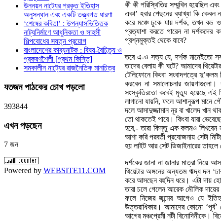
কী কী পরিস্থিতির সম্মুখিন হয়েছিল এব
উন্নয়ন নাট্যের প্রকৃত ইতিহাস
একা’ হবার পেছনের ব্যাখ্যা কি কেবল ন
অনুসন্ধান এবং একটি তত্ত্বগত ধারণা
করে মঞ্চে ঢুকে যায় দর্শক, তখন কচ ও
‘শেষের কবিতা’ : উপন্যাসভিত্তিক
প্রত্যাশা করতে পারেন না দর্শকদের 
নাট্যনির্মাণে আধুনিকতা ও সাহসী
প্রশ্নমুক্তই থেকে যাবে?
শিল্পবোধের সযত্ন প্রয়োগ
বাংলাদেশের কাব্যনাটক : বিষয়-বৈচিত্র্য ও
তবে এ-ও সত্য যে, দর্শক মানেইতো সব
প্রকরণশৈলী [প্রথম কিস্তি]
তাদের বেলায় কী ঘটে? আমাদের থিয়েটার 
সমকালীন নাট্যের রাজনৈতিক মানচিত্র
টেলিফোনে কিংবা সংবাদপত্রে দু’কলম ল
করবেন না সমালোচনার জায়গাগুলো। ক
যতজন
পাঠকের চোখ পড়লো
সংস্কৃতিরতো কবেই মৃত্যু হয়েছে এই থ
লাগানো যায়নি, ফলে আশানুরূপ মানে প
3
9
3
8
4
4
দলে আসাদুজ্জামান নূর বা খালেদ খান থ
তো থাকতেই পারে। কিংবা যারা ভেবেছেন
এখন
পড়ছেন
হবে,- তারা কিন্তু এক কলমও লিখবেন ন
আশা করি পরবর্তী প্রযোজনায় সেটা মি
7 জন
হয় লাইট আর সেট ডিজাইনারের তাহলে স
দর্শকের জানা না জানার মাত্রা নিয়ে 
Powered by
WEBSITE11.COM
থিয়েটার অঙ্গনের অন্যতম ঋদ্ধ দল ‘ঢাকা
করে আসছেন বহুদিন ধরে। এটা দায় হোক
তারা চলে গেলেন আরেক মৌলিক দায়ের জ
ফলে নিজের জন্মের আগেও যে ইতিহ
উত্তরাধিকার। আমাদের কোনো ‘পূর্ব’ 
আগের মঞ্চপ্রেমী নটী বিনোদিনীকে। ব