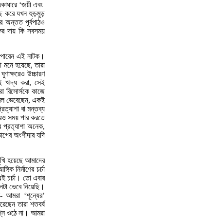
 একাধারে ‘জয়ী এবং
্ছ করে যখন হুড়মুড়
র অন্তত পূর্বপাঠও
কের দায় কি সবসময়
ে পারেন এই নাটক।
ো মনে হয়েছে, তারা
ুণাক্ষরেও উচ্চারণ
ই ঋদ্ধ করা, সেই
রো রিসোর্সকে কাজে
েবল ভেবেছেন, একই
ত্যাশা বা মন্তব্য
 আরও সময় পার করতে
র প্রত্যাশা অনেক,
ভাগের অংশীদার যদি
মুখি হয়েছে আমাদের
িক নির্মাণের চর্চা
ই চর্চা। তো এবার
নটা ভেবে নিয়েছি।
আমরা ‘শূন্যের’
েছেন তারা শতবর্ষ
শ্ন ওঠে না। আমরা