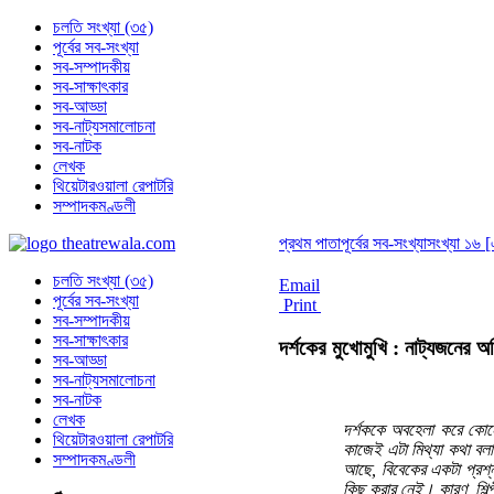
চলতি সংখ্যা (৩৫)
পূর্বের সব-সংখ্যা
সব-সম্পাদকীয়
সব-সাক্ষাৎকার
সব-আড্ডা
সব-নাট্যসমালোচনা
সব-নাটক
লেখক
থিয়েটারওয়ালা রেপাটরি
সম্পাদকমণ্ডলী
প্রথম পাতা
পূর্বের সব-সংখ্যা
সংখ্যা ১৬ [
চলতি সংখ্যা (৩৫)
Email
পূর্বের সব-সংখ্যা
Print
সব-সম্পাদকীয়
সব-সাক্ষাৎকার
দর্শকের মুখোমুখি : নাট্যজনের অনি
সব-আড্ডা
সব-নাট্যসমালোচনা
সব-নাটক
লেখক
দর্শককে অবহেলা করে কোনো 
থিয়েটারওয়ালা রেপাটরি
কাজেই এটা মিথ্যা কথা বলা 
সম্পাদকমণ্ডলী
আছে, বিবেকের একটা প্রশ্
কিছু করার নেই। কারণ, শিল