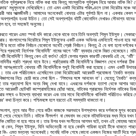
ক পূর্বপুরুষকে নিয়ে নাটক করা যায় কিন্তু সাংস্কৃতিক পুর্বপুরুষ নিয়ে আবার নাটক কি?
প্রদায়’ মধুসূদনকে দেখিয়েছিল। তো এমন একটা থিয়েটার পরিমণ্ডলে ঢাকা থিয়েটার মঞ্চে 
ায়েরী আর আত্মজীবনী। আমাদের অনেকেরই বোধহয় এটার পূর্বপাঠ ছিল না। একবার কেবল শম
দের অবশ্যপাঠ্য হওয়া উচিত। তো সেই অবশ্যপাঠ্য বইটি কোনোদিন দেখারও সৌভাগ্য যাদের 
 হাল হবে, তা সহজেই অনুমেয়।
 করতে পারেন এমত স্পর্ধা যদি কারো থেকে থাকে তবে তিনি অবশ্যই শিমূল ইউসুফ। সেকারণ
 করার। বাংলাদেশের থিয়েটারে শিমূল ইউসুফের একটি একক অভিনয় এমনিতেই পাওনা হয়ে আ
ী’র মতো নাটক নির্বাচন যেকোনো অর্থেই শ্রেষ্ঠ নির্বাচন। কিন্তু ঐ যে বলা হলো দর্শকের 
গিয়ে প্রথমেই নির্দেশক ‘বিনোদিনী’ নামের আগে ‘নটী’ ব্যবহার থেকে বিরত থেকেছেন। না
ী বিনোদিনী’! কিন্তু কেন এই কর্তন? ছেঁটে ফেলার প্রথম কারণটি বোধকরি এই যে, ‘নটী’ শ
োদিনীর প্রতি শ্রদ্ধা যাবে উবে। প্রত্রিকায় নটী বিনোদিনী’র বিজ্ঞাপন দেখে দর্শকরা ঠি
েই আশঙ্কাতেই বোধহয় নটী বিনোদিনীকে শুধুই বিনোদিনী করা হয়েছে। এমন একটি উদাহ
না। তার এক পরিচিতজন এসেছিলেন ঢাকা থিয়েটারেরই আরেকটি প্রযোজনা ‘যৈবতি কন্যা
্ঞাপনের নিচে ছোট্ট করে লেখা ছিল - ‘শিশুদের সঙ্গে আনবেন না’। যেহেতু ‘যৈবতি’ কন্
ই তার প্রত্যাশা ছিল অন্য কিছু দেখা যাবে। এধরনের দর্শককে হতাশা থেকে আশার 
িতে আরেকটি ছোটখাট কম্প্রোমাইজের ছোঁয়া আছে, নাটকের প্রারম্ভে নির্দেশক নাটকের ডি
ার লক্ষ্য ও উদ্দেশ্য ব্যাখ্যা করেন এবং তার সাথে বিনোদিনীকে খানিকটা পরিচিতও করিয়ে 
র’ কথা চিন্তা করে। পশ্চিমবঙ্গে হলে হয়তো এই সমস্যাটা থাকতো না।
াষায় সংলাপ, নৃত্য আর গীত গেয়ে কঠিন কাজকে সরলভাবে উপস্থাপন করে দর্শককে মুগ্ধ কর
ই পেয়ে গেছেন তিনি। নাটকে নীলদর্পণ বা মেঘনাদ বধ থেকে নাট্যাভিনয়ের মধ্য দিয়ে যখন ব
দর্শক মোহিত না হয়ে পারে না। তার উপর যখন সংগীতের আগমন ঘটে, তখন এই মোহময় আবেশী
 বা কেন, শিমূল ইউসুফ, যিনি অভিনেত্রী না হয়ে কেবলি গায়িকা হয়েই টিকে থাকতে পারতে
 বা কি- এমত মন্তব্য অনেকেরই। শুনেছি নাটক শেষে কোনো একজন নিজের আংটি দিয়ে শ্রদ