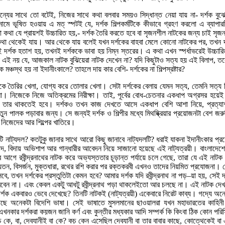
ব। অন্যের সাথে তো বটেই, নিজের সাথে কথা বলবার সময়ও সিদ্ধান্ত নেয়া যায় না- দর্শক বুঝে
 নামে ভূষিত হওয়ায় এ মত্ স্পটই যে, দর্শক শিল্পকর্মটিকে কীভাবে গ্রহণ করলো এ ব্যাপা
থা যে প্রায়শই উচ্চারিত হয়,- দর্শক তৈরি করতে হবে বা সৃজনশীল নাটকের জন্য চাই সৃজন
থা থেকেই যায়। আর থেকে যায় বলেই যখন দর্শকের বাহবা মেলে কোনো নাটকের পর, তখন দর
নই দর্শক হতাশ হয়, তখনই দর্শককে ভাবা হয় নিম্ন স্তরের। এ কথা এখন স্পর্ধাভরেই উচ্চ
কি এই নয় যে, আজকাল নাটক বুঝিয়েরা নাটক দেখেন না? যদি কিছুটাও সত্য হয় এই বিলাপ, 
 মঞ্চস্থ হয় না ইদানীংকালে? তাহলে দায় কার বেশি- দর্শকের না শিল্পস্রষ্টার?
ে তৈরির খেলা, যোগ্য করে তোলার খেলা। সেটা দর্শকের বেলায় যেমন সত্য, তেমনি সত্য শ
লা। নিজেকে নিজে অতিক্রমের নিরীক্ষা। তাই, পূর্বের বোধ-চেতনার একধাপ অগ্রসর হয়ে
সনা তার থাকতেই হবে। দর্শকও তখন কাজ দেখতে আসে একধাপ বেশি আশা নিয়ে, প্রত্যা
ুন পালক পড়াবার জন্য। সে জন্যই দর্শক ও শিল্পীর মধ্যে মিথষ্ক্রিয়ার প্রয়োজনটা বেশ জর
 নিজেদের আর শিল্পের খাতিরে।
 নাট্যদল? কতটুকু জানার সাথে আরো কিছু জানাবে নাট্যদলটি? ধরাই যাকনা ইদানীংকার প্রয
 সংবাদ, বিদায় অভিশাপ আর গান্ধারীর আবেদন নিয়ে সাজানো হয়েছে এই নাট্যত্রয়ী। বাংলাদেশ
এর আগে রবীন্দ্রনাথের নাটক করে অভ্যস্ততার চূড়ান্ত পর্যায়ে চলে গেছে, তারা যে এই নাটক 
ায়তন, বিসর্জন, মুক্তধারা, রথের রশি করার পর রক্তকরবী এখনও তাদের নিয়মিত প্রযোজনা
সবে, তখন দর্শকের প্রস্তুতিটা কেমন হবে? আমার দর্শক যদি রবীন্দ্রনাথ না পড়–য়া হয়, সে
ারবেন না। এবং কেবল একটু আধটু রবীন্দ্রনাথ পড়া থাকলেইতো আর চলছে না। এই নাটক দেখ
র্শক একবারও ভেবে দেখেছে? তিনটি নাটকই (নাট্যত্রয়ী) একেবারে নিরেট কাব্য। গদ্যে অ
াছে অনেকটা বিদেশি ভাষা। সেই ভাষাতে মুসলমানের ছাওয়ালরা যখন মহাভারতের কাহিন
 এখনকার দর্শকরা কয়জন জানি কর্ণ এবং কুন্তীর মধ্যকার আদি সম্পর্ক কি কিংবা ঠিক কোন পর
কচ কে, বা, দেবযানীই বা কে? কচ কেন এসেছিল দেবযানী বা তার বাবার কাছে, কোত্থেকেই 