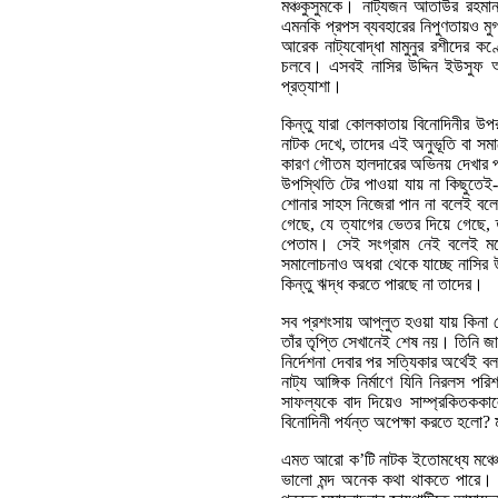
মঞ্চকুসুমকে। নাট্যজন আতাউর রহমান 
এমনকি প্রপস ব্যবহারের নিপুণতায়ও ম
আরেক নাট্যবোদ্ধা মামুনুর রশীদের ক
চলবে। এসবই নাসির উদ্দিন ইউসুফ 
প্রত্যাশা।
কিন্তু যারা কোলকাতায় বিনোদিনীর উপ
নাটক দেখে, তাদের এই অনুভূতি বা সমা
কারণ গৌতম হালদারের অভিনয় দেখার পর
উপস্থিতি টের পাওয়া যায় না কিছুতেই
শোনার সাহস নিজেরা পান না বলেই বলে
গেছে, যে ত্যাগের ভেতর দিয়ে গেছে, ত
পেতাম। সেই সংগ্রাম নেই বলেই মঞ্
সমালোচনাও অধরা থেকে যাচ্ছে নাসির উ
কিন্তু ঋদ্ধ করতে পারছে না তাদের।
সব প্রশংসায় আপ্লুত হওয়া যায় কিনা 
তাঁর তৃপ্তি সেখানেই শেষ নয়। তিনি জা
নির্দেশনা দেবার পর সত্যিকার অর্থেই ব
নাট্য আঙ্গিক নির্মাণে যিনি নিরলস প
সাফল্যকে বাদ দিয়েও সাম্প্রকিতককালে
বিনোদিনী পর্যন্ত অপেক্ষা করতে হলো?
এমত আরো ক’টি নাটক ইতোমধ্যে মঞ্চে এ
ভালো মন্দ অনেক কথা থাকতে পারে। আগ