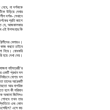
 নেবে, না দর্শককে
রটিকে উড়িয়ে দেবার
শীল দর্শক- সেখানে
্শকের প্রতি জাগে
ারিত যে, আজকালকার
তবে এই উপসংহার কি
িল্পীদের বেলায়ও।
ই কাজ করতে চাইবে
শা নিয়ে। বোধকরি
ুরি হয়ে দেখা দেয়।
োজনা নাট্যত্রয়ী’র
ের একটি প্রধান দল
নির্বাচনে যোগ্য দল
। তো তাদের আরেকটি
ই দায়তো আর নাগরিক
তে হলে কী পরিমান
নেক অজানা জিনিসও
ী শোনবে তখন তার
িস্থিতিতে এবং কোন
বা এসেছিল? এসে কচ