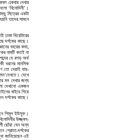
 কেবল একবার দেখার
আনলো ‘বিনোদিনী’।
্ভু মিত্রের একটা
হয়নি তাদের সামনে
েই ঢাকা থিয়েটারের
ছে দর্শকের কাছে।
জ্ঞানের বহরের কথা,
টকের নামটি কতই না
ব্দের যে রগড় অর্থ
ক কী ধরনের মানসিক
রণ তো দেয়াই যায়-
র মন’দেখতে। দেখে
যার মন দেখার জন্য
আলো দেখানো একজন
জাইনের বাইরে গিয়ে
দেন দর্শকের কাছে।
েছেন শিমূল ইউসুফ।
িনোদিনীর উজ্জ্বল-
 ছোঁয়া যেন অন্য
ন শ্রোতা-দর্শকের
্ধা জানিয়েছেন এই