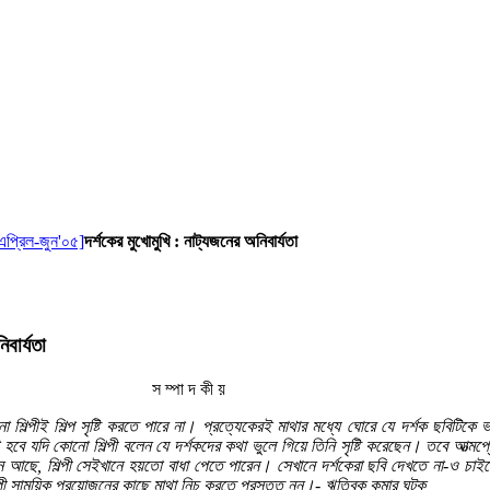
এপ্রিল-জুন'০৫]
দর্শকের মুখোমুখি : নাট্যজনের অনিবার্যতা
বার্যতা
স ম্পা দ কী য়
শিল্পীই শিল্প সৃষ্টি করতে পারে না। প্রত্যেকেরই মাথার মধ্যে ঘোরে যে দর্শক ছবিটিকে
হবে যদি কোনো শিল্পী বলেন যে দর্শকদের কথা ভুলে গিয়ে তিনি সৃষ্টি করেছেন। তবে আত্মপ্র
ন আছে, শিল্পী সেইখানে হয়তো বাধা পেতে পারেন। সেখানে দর্শকেরা ছবি দেখতে না-ও চাই
্পী সাময়িক প্রয়োজনের কাছে মাথা নিচু করতে প্রস্তুত নন।- ঋত্বিক কুমার ঘটক