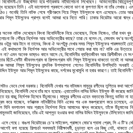
বিনোদিনী-তে উচ্ছ্বসিত হয়ে পত্রিকায় নাট্যালোচনা লিখেছেন। অভিনেত্রীর বৈচিত্র্যপূ
ুগ্ধ হয়েছেন তিনি। এই ভালোলাগা প্রকাশে কোনো ভাণ বা কৃপণতা ছিল না তাঁর লেখায়। এম
ণ্ঠেও। শুনেছি তিনি নাটক শেষে গ্রীণরুমে গিয়ে শিমূল ইউসুফকে বলে এসেছেন- তোর আর
আর শিমূল ইউসুফের প্রাপ্য বলেই আমরা ধরে নিতে পারি। ঢাকার থিয়েটার আরো ঋদ্
র অনেক নাটক দেখেছেন কিংবা বিনোদিনীকে নিয়ে ভেবেছেন, নিজে নিজেও, তাঁরা যখন খুব 
লোচনা কি পৌঁছয় নির্দেশক আর অভিনেত্রীর কাছে? তারা যে বলেন যে, মেঘনাদ বধ’র অংশট
 ওটুকু আর টানে না তাদের, কিংবা ঐ অংশটুকু দেখার সময় শিমূল ইউসুফের পারঙ্গমতাই চো
- এই কথাগুলো কি নির্দেশক আর অভিনেত্রীর সাথে শেয়ার করা যায় না? নাকি এর উত্তরে ন
ন না? এমন অনেক ভাষ্যও কানে আসে যে, বিনোদিনীর ব্যক্তিজীবন আর শিল্পীজীবন যে সংগ
ার ছিঁটে-ফোঁটা জীবনসংগ্রাম বা শিল্পসংগ্রাম যদি শিমূল ইউসুফের থাকতো তবেই না আমরা
চে আমরা শিমূল ইউসুফের নান্দনিক উপস্থাপনা পেলেও বিনোদিনীর উপস্থিতি অধরাই
দ্দিন ইউসুফ আর শিমূল ইউসুফের কাছে, দর্শকের মুখোমুখি না হবার কারণে। তাই বিনোদিন
সেটাও ভেবে দেখা দরকার। বিনোদিনী দেখার পর নাট্যজন মামুনুর রশীদের তৃপ্তির কথা আগ
নিয়েছেন, বিনোদিনী দেখে তাঁর মনে হয়েছে- এ্যাতোদিন নাসির উদ্দিন ইউসুফ কী করেছে জানি
লতে হয় বাচ্চু নির্দেশক হিসেবে উঁচুমানের। মামুনুর রশীদের এহেন বক্তব্যে কিন্তু ভাবিত না
রিশ্রম করে যাচ্ছেন, বর্ণনাত্মক নাট্যরীতির যিনি একের পর এক মঞ্চপ্রয়োগ করে চলেছেন
 যিনি বনপাংশুল আর প্রাচ্য নির্দেশনা দিয়ে আমাদের ঋদ্ধ করেছেন, তাঁকে উঁচুমানের নি
 মামুনভাই জানিয়েছেন, তাঁর এই আপ্লুত হওয়ার কথা নাসির উদ্দিন ইউসুফকে টেলিফোনে জা
সে গেছে। বাঙলা থিয়েটারের চে’র সাইকেল, প্রাঙ্গনে মোর’র শ্যামা প্রেম, সি এ টি’র 
েই বলা হয়েছে শিল্পচর্চা সবসময়ই নিরীক্ষাধর্মী, চূড়ান্ত বলে এর কিছু নেই, থাকতে ন