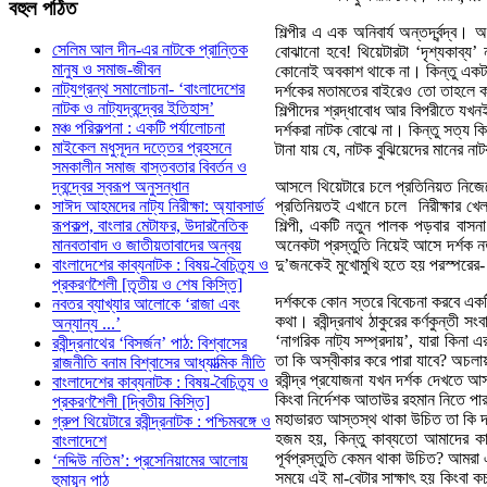
বহুল
পঠিত
শিল্পীর এ এক অনিবার্য অন্তর্দ্বন্দ্
সেলিম আল দীন-এর নাটকে প্রান্তিক
বোঝানো হবে! থিয়েটারটা ‘দৃশ্যকাব্য’
মানুষ ও সমাজ-জীবন
কোনোই অবকাশ থাকে না। কিন্তু একটা ক
নাট্যগ্রন্থ সমালোচনা- ‘বাংলাদেশের
দর্শকের মতামতের বাইরেও তো তাহলে ক
নাটক ও নাট্যদ্বন্দ্বের ইতিহাস’
শিল্পীদের শ্রদ্ধাবোধ আর বিপরীতে যখ
মঞ্চ পরিকল্পনা : একটি পর্যালোচনা
দর্শকরা নাটক বোঝে না। কিন্তু সত্য 
মাইকেল মধুসূদন দত্তের প্রহসনে
টানা যায় যে, নাটক বুঝিয়েদের মানের নাটক
সমকালীন সমাজ বাস্তবতার বিবর্তন ও
আসলে থিয়েটারে চলে প্রতিনিয়ত নিজেক
দ্বন্দ্বের স্বরূপ অনুসন্ধান
প্রতিনিয়তই এখানে চলে নিরীক্ষার খে
সাঈদ আহমদের নাট্য নিরীক্ষা: অ্যাবসার্ড
শিল্পী, একটি নতুন পালক পড়বার বা
রূপকল্প, বাংলার মেটাফর, উদারনৈতিক
অনেকটা প্রস্তুতি নিয়েই আসে দর্শক নত
মানবতাবাদ ও জাতীয়তাবাদের অন্বয়
দু’জনকেই মুখোমুখি হতে হয় পরস্পরের-
বাংলাদেশের কাব্যনাটক : বিষয়-বৈচিত্র্য ও
প্রকরণশৈলী [তৃতীয় ও শেষ কিস্তি]
দর্শককে কোন স্তরে বিবেচনা করবে একটি
নবতর ব্যাখ্যার আলোকে ‘রাজা এবং
কথা। রবীন্দ্রনাথ ঠাকুরের কর্ণকুন্তী
অন্যান্য ...’
‘নাগরিক নাট্য সম্প্রদায়’, যারা কিনা 
রবীন্দ্রনাথের ‘বিসর্জন’ পাঠ: বিশ্বাসের
তা কি অস্বীকার করে পারা যাবে? অচল
রাজনীতি বনাম বিশ্বাসের আধ্যাত্মিক নীতি
রবীন্দ্র প্রযোজনা যখন দর্শক দেখতে আ
বাংলাদেশের কাব্যনাটক : বিষয়-বৈচিত্র্য ও
কিংবা নির্দেশক আতাউর রহমান নিতে প
প্রকরণশৈলী [দ্বিতীয় কিস্তি]
মহাভারত আস্তস্থ থাকা উচিত তা কি দ
গ্রুপ থিয়েটারে রবীন্দ্রনাটক : পশ্চিমবঙ্গে ও
হজম হয়, কিন্তু কাব্যতো আমাদের ক
বাংলাদেশে
পূর্বপ্রস্তুতি কেমন থাকা উচিত? আমরা
‘নদ্দিউ নতিম’: প্রসেনিয়ামের আলোয়
সময়ে এই মা-বেটার সাক্ষাৎ হয় কিংবা 
হুমায়ূন পাঠ