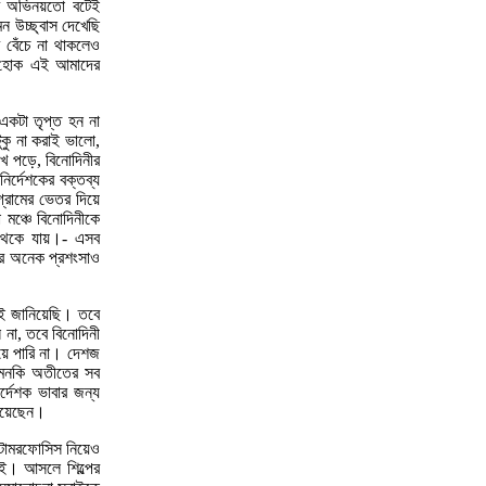
র্ণ অভিনয়তো বটেই
ন উচ্ছ্বাস দেখেছি
 বেঁচে না থাকলেও
ধ হোক এই আমাদের
একটা তৃপ্ত হন না
ুকু না করাই ভালো,
খে পড়ে, বিনোদিনীর
ির্দেশকের বক্তব্য
্রামের ভেতর দিয়ে
 মঞ্চে বিনোদিনীকে
 থেকে যায়।- এসব
ী’র অনেক প্রশংসাও
েই জানিয়েছি। তবে
 না, তবে বিনোদিনী
 হয়ে পারি না। দেশজ
, এমনকি অতীতের সব
র্দেশক ভাবার জন্য
নিয়েছেন।
মেটামরফোসিস নিয়েও
েই। আসলে শিল্পের