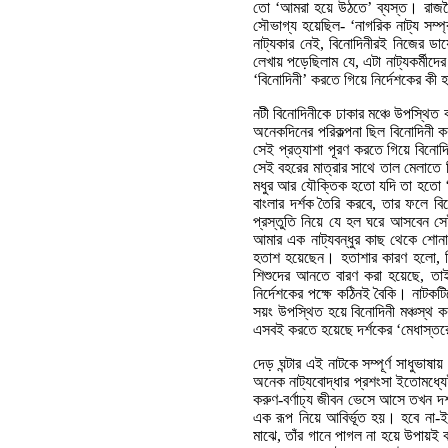
তো ‘আমরা হয়ে উঠতে’ ব্যস্ত। রাজনৈতি
সৌভাগ্য হয়েছিল- ‘নাগরিক নাট্য সম্
নাট্যকার নেই, বিনোদিনীরই নিজের ড
লেখায় পড়েছিলাম যে, এটা নাট্যকর্মী
‘বিনোদিনী’ করতে গিয়ে নির্দেশকের কী
নটী বিনোদিনীকে ঢাকার মঞ্চে উপস্থিত
অনেকদিনের পরিকল্পনা ছিল বিনোদিনী
সেই প্রত্যাশা পূরণ করতে গিয়ে বিনোদিন
সেই বহরের মাত্রার সাথে তাল মেলাতে 
মধুর আর যৌক্তিক হতো যদি তা হতো ‘নট
বাংলার দর্শক তৈরি করবে, তার ফলে বিন
প্রস্তুতি নিয়ে যে হল ঘরে আসবেন স
আমার এক নাট্যবন্ধুর কাছ থেকে শো
হতাশ হয়েছেন। হতাশার কারণ হলো, বিজ
শিশুদের আনতে বারণ করা হয়েছে, তা
নির্দেশকের পক্ষে কঠিনই বৈকি। নাটকট
সয়ং উপস্থিত হয়ে বিনোদিনী মঞ্চস্থ কর
এসবই করতে হয়েছে দর্শকের ‘মেধাস্তরে
দেড় ঘন্টার এই নাটকে সম্পূর্ণ সাধুভ
অনেক নাট্যবোদ্ধার প্রশংসা ইতোমধ্যে
করুণ-বর্ণাঢ্য জীবন ভেসে আসে তখন 
এক রূপ নিয়ে আবির্ভূত হয়। হবে না-ই
মাঝে, তাঁর গানে পাগল না হয়ে উপায়ই