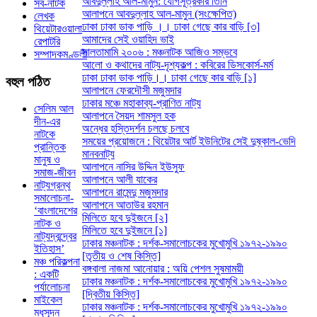
আবদুল্লাহ আল-মামুন: যোগসূত্রকার তিনি
সব-নাটক
আলাপনে আবদুল্লাহ আল-মামুন (সংক্ষেপিত)
লেখক
ঢাকা ঢাকা ডাক পাড়ি ।। ঢাকা গেছে কার বাড়ি [৩]
থিয়েটারওয়ালা
আমাদের সেই ওয়াহিদ ভাই
রেপাটরি
সালতামামি ২০০৬ : মঞ্চনাটক আজিও সম্ভবে
সম্পাদকমণ্ডলী
আলো ও কথাদের নাট্য-দৃশ্যকল্প : কবিরের ডিসকোর্স-মর্ম
ঢাকা ঢাকা ডাক পাড়ি।। ঢাকা গেছে কার বাড়ি [১]
বহুল
পঠিত
আলাপনে ফেরদৌসী মজুমদার
ঢাকার মঞ্চে মহাকাব্য-প্রাণিত নাট্য
সেলিম আল
আলাপনে সৈয়দ শামসুল হক
দীন-এর
অন্ধের হস্তিদর্শন চলছে চলবে
নাটকে
সময়ের প্রয়োজনে : থিয়েটার আর্ট ইউনিটের সেই দুষ্কাল-ভেদি
প্রান্তিক
মানবনাট্য
মানুষ ও
আলাপনে নাসির উদ্দিন ইউসুফ
সমাজ-জীবন
আলাপনে আলী যাকের
নাট্যগ্রন্থ
আলাপনে রামেন্দু মজুমদার
সমালোচনা-
আলাপনে আতাউর রহমান
‘বাংলাদেশের
মিলিতে হবে দুইজনে [২]
নাটক ও
মিলিতে হবে দুইজনে [১]
নাট্যদ্বন্দ্বের
ঢাকার মঞ্চনাটক : দর্শক-সমালোচকের মুখোমুখি ১৯৭২-১৯৯০
ইতিহাস’
[তৃতীয় ও শেষ কিস্তি]
মঞ্চ পরিকল্পনা
বঙ্গবালা নাজমা আনোয়ার : অয়ি পেশল সুষমাময়ী
: একটি
ঢাকার মঞ্চনাটক : দর্শক-সমালোচকের মুখোমুখি ১৯৭২-১৯৯০
পর্যালোচনা
[দ্বিতীয় কিস্তি]
মাইকেল
ঢাকার মঞ্চনাটক : দর্শক-সমালোচকের মুখোমুখি ১৯৭২-১৯৯০
মধুসূদন