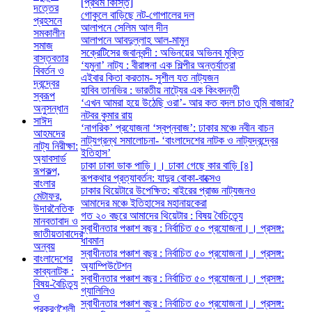
[প্রথম কিস্তি]
দত্তের
গোকুলে বাড়িছে নট-গোপালের দল
প্রহসনে
আলাপনে সেলিম আল দীন
সমকালীন
আলাপনে আবদুল্লাহ আল-মামুন
সমাজ
সক্রেটিসের জবানবন্দী : অভিনয়ের অভিনব মুক্তি
বাস্তবতার
‘যমুনা’ নাট্য : বীরাঙ্গনা এক শিল্পীর অন্তর্যাত্রা
বিবর্তন ও
এইবার কিতা করতাম- সুশীল যত নাট্যজন
দ্বন্দ্বের
হাবিব তানভির : ভারতীয় নাট্যের এক কিংবদন্তী
স্বরূপ
‘এখন আমরা হয়ে উঠেছি ওরা’- আর কত বদল চাও তুমি বাজার?
অনুসন্ধান
নটবর কুমার রায়
সাঈদ
‘নাগরিক’ প্রযোজনা ‘স্বপ্নবাজ’: ঢাকার মঞ্চে নবীন বাচন
আহমদের
নাট্যগ্রন্থ সমালোচনা- ‘বাংলাদেশের নাটক ও নাট্যদ্বন্দ্বের
নাট্য নিরীক্ষা:
ইতিহাস’
অ্যাবসার্ড
ঢাকা ঢাকা ডাক পাড়ি।। ঢাকা গেছে কার বাড়ি [৪]
রূপকল্প,
রূপকথার প্রত্যাবর্তন: যাদুর বোকা-বাক্সেও
বাংলার
ঢাকার থিয়েটারে উপেক্ষিত: বাইরের প্রাজ্ঞ নাট্যজনও
মেটাফর,
আমাদের মঞ্চে ইতিহাসের মহানায়কেরা
উদারনৈতিক
গত ২০ বছরে আমাদের থিয়েটার : বিষয় বৈচিত্র্যে
মানবতাবাদ ও
স্বাধীনতার পঞ্চাশ বছর : নির্বাচিত ৫০ প্রযোজনা।। প্রসঙ্গ:
জাতীয়তাবাদের
ধাবমান
অন্বয়
স্বাধীনতার পঞ্চাশ বছর : নির্বাচিত ৫০ প্রযোজনা।। প্রসঙ্গ:
বাংলাদেশের
অ্যাম্পিউটেশন
কাব্যনাটক :
স্বাধীনতার পঞ্চাশ বছর : নির্বাচিত ৫০ প্রযোজনা।। প্রসঙ্গ:
বিষয়-বৈচিত্র্য
গ্যালিলিও
ও
স্বাধীনতার পঞ্চাশ বছর : নির্বাচিত ৫০ প্রযোজনা।। প্রসঙ্গ:
প্রকরণশৈলী