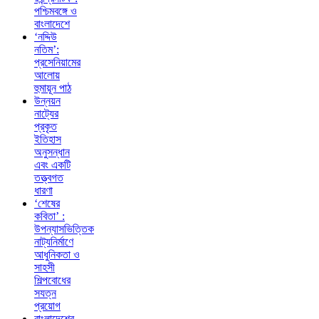
পশ্চিমবঙ্গে ও
বাংলাদেশে
‘নদ্দিউ
নতিম’:
প্রসেনিয়ামের
আলোয়
হুমায়ূন পাঠ
উন্নয়ন
নাট্যের
প্রকৃত
ইতিহাস
অনুসন্ধান
এবং একটি
তত্ত্বগত
ধারণা
‘শেষের
কবিতা’ :
উপন্যাসভিত্তিক
নাট্যনির্মাণে
আধুনিকতা ও
সাহসী
শিল্পবোধের
সযত্ন
প্রয়োগ
বাংলাদেশের