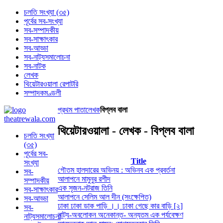
চলতি সংখ্যা (৩৫)
পূর্বের সব-সংখ্যা
সব-সম্পাদকীয়
সব-সাক্ষাৎকার
সব-আড্ডা
সব-নাট্যসমালোচনা
সব-নাটক
লেখক
থিয়েটারওয়ালা রেপাটরি
সম্পাদকমণ্ডলী
প্রথম পাতা
লেখক
বিপ্লব বালা
থিয়েটারওয়ালা - লেখক - বিপ্লব বালা
চলতি সংখ্যা
(৩৫)
পূর্বের সব-
Title
সংখ্যা
গৌতম হালদারের অভিনয় : অভিনব এক প্রবর্তনা
সব-
আলাপনে মামুনুর রশীদ
সম্পাদকীয়
এক সৃজন-নটরাজ তিনি
সব-সাক্ষাৎকার
আলাপনে সেলিম আল দীন (সংক্ষেপিত)
সব-আড্ডা
ঢাকা ঢাকা ডাক পাড়ি ।। ঢাকা গেছে কার বাড়ি [২]
সব-
নাট্য-অবলোকন অনেকান্ত- অন্যতম এক পর্যবেক্ষণ
নাট্যসমালোচনা