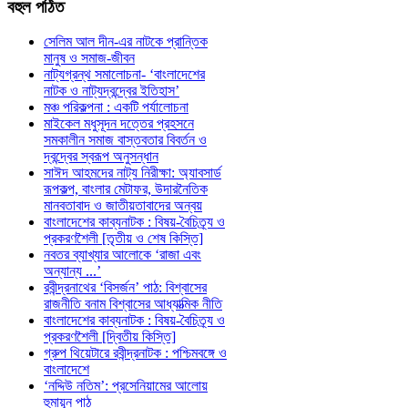
বহুল
পঠিত
সেলিম আল দীন-এর নাটকে প্রান্তিক
মানুষ ও সমাজ-জীবন
নাট্যগ্রন্থ সমালোচনা- ‘বাংলাদেশের
নাটক ও নাট্যদ্বন্দ্বের ইতিহাস’
মঞ্চ পরিকল্পনা : একটি পর্যালোচনা
মাইকেল মধুসূদন দত্তের প্রহসনে
সমকালীন সমাজ বাস্তবতার বিবর্তন ও
দ্বন্দ্বের স্বরূপ অনুসন্ধান
সাঈদ আহমদের নাট্য নিরীক্ষা: অ্যাবসার্ড
রূপকল্প, বাংলার মেটাফর, উদারনৈতিক
মানবতাবাদ ও জাতীয়তাবাদের অন্বয়
বাংলাদেশের কাব্যনাটক : বিষয়-বৈচিত্র্য ও
প্রকরণশৈলী [তৃতীয় ও শেষ কিস্তি]
নবতর ব্যাখ্যার আলোকে ‘রাজা এবং
অন্যান্য ...’
রবীন্দ্রনাথের ‘বিসর্জন’ পাঠ: বিশ্বাসের
রাজনীতি বনাম বিশ্বাসের আধ্যাত্মিক নীতি
বাংলাদেশের কাব্যনাটক : বিষয়-বৈচিত্র্য ও
প্রকরণশৈলী [দ্বিতীয় কিস্তি]
গ্রুপ থিয়েটারে রবীন্দ্রনাটক : পশ্চিমবঙ্গে ও
বাংলাদেশে
‘নদ্দিউ নতিম’: প্রসেনিয়ামের আলোয়
হুমায়ূন পাঠ